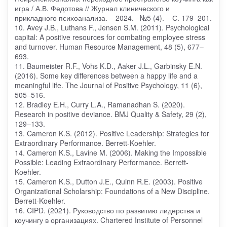
игра / А.В. Федотова // Журнал клинического и
прикладного психоанализа. – 2024. –№5 (4). – С. 179–201.
10. Avey J.B., Luthans F., Jensen S.M. (2011). Psychological
capital: A positive resources for combating employee stress
and turnover. Human Resource Management, 48 (5), 677–
693.
11. Baumeister R.F., Vohs K.D., Aaker J.L., Garbinsky E.N.
(2016). Some key differences between a happy life and a
meaningful life. The Journal of Positive Psychology, 11 (6),
505–516.
12. Bradley E.H., Curry L.A., Ramanadhan S. (2020).
Research in positive deviance. BMJ Quality & Safety, 29 (2),
129–133.
13. Cameron K.S. (2012). Positive Leadership: Strategies for
Extraordinary Performance. Berrett-Koehler.
14. Cameron K.S., Lavine M. (2006). Making the Impossible
Possible: Leading Extraordinary Performance. Berrett-
Koehler.
15. Cameron K.S., Dutton J.E., Quinn R.E. (2003). Positive
Organizational Scholarship: Foundations of a New Discipline.
Berrett-Koehler.
16. CIPD. (2021). Руководство по развитию лидерства и
коучингу в организациях. Chartered Institute of Personnel