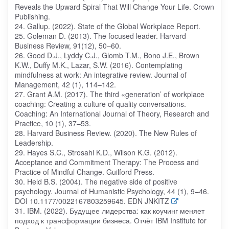
Reveals the Upward Spiral That Will Change Your Life. Crown
Publishing.
24. Gallup. (2022). State of the Global Workplace Report.
25. Goleman D. (2013). The focused leader. Harvard
Business Review, 91(12), 50–60.
26. Good D.J., Lyddy C.J., Glomb T.M., Bono J.E., Brown
K.W., Duffy M.K., Lazar, S.W. (2016). Contemplating
mindfulness at work: An integrative review. Journal of
Management, 42 (1), 114–142.
27. Grant A.M. (2017). The third «generation’ of workplace
coaching: Creating a culture of quality conversations.
Coaching: An International Journal of Theory, Research and
Practice, 10 (1), 37–53.
28. Harvard Business Review. (2020). The New Rules of
Leadership.
29. Hayes S.C., Strosahl K.D., Wilson K.G. (2012).
Acceptance and Commitment Therapy: The Process and
Practice of Mindful Change. Guilford Press.
30. Held B.S. (2004). The negative side of positive
psychology. Journal of Humanistic Psychology, 44 (1), 9–46.
DOI 10.1177/0022167803259645. EDN JNKITZ
31. IBM. (2022). Будущее лидерства: как коучинг меняет
подход к трансформации бизнеса. Отчёт IBM Institute for