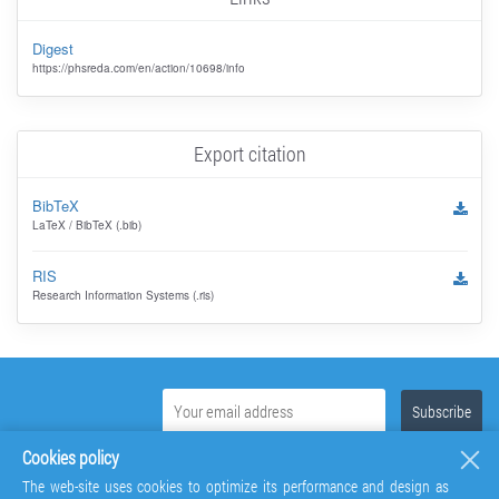
Digest
https://phsreda.com/en/action/10698/info
Export citation
BibTeX
LaTeX / BibTeX (.bib)
RIS
Research Information Systems (.ris)
Cookies policy
The web-site uses cookies to optimize its performance and design as