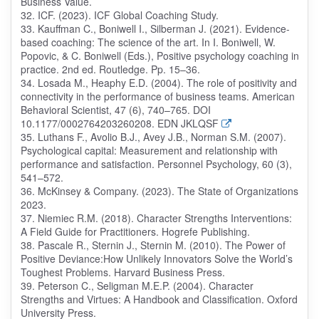
Business Value.
32. ICF. (2023). ICF Global Coaching Study.
33. Kauffman C., Boniwell I., Silberman J. (2021). Evidence-
based coaching: The science of the art. In I. Boniwell, W.
Popovic, & C. Boniwell (Eds.), Positive psychology coaching in
practice. 2nd ed. Routledge. Pp. 15–36.
34. Losada M., Heaphy E.D. (2004). The role of positivity and
connectivity in the performance of business teams. American
Behavioral Scientist, 47 (6), 740–765. DOI
10.1177/0002764203260208. EDN JKLQSF
35. Luthans F., Avolio B.J., Avey J.B., Norman S.M. (2007).
Psychological capital: Measurement and relationship with
performance and satisfaction. Personnel Psychology, 60 (3),
541–572.
36. McKinsey & Company. (2023). The State of Organizations
2023.
37. Niemiec R.M. (2018). Character Strengths Interventions:
A Field Guide for Practitioners. Hogrefe Publishing.
38. Pascale R., Sternin J., Sternin M. (2010). The Power of
Positive Deviance:How Unlikely Innovators Solve the World’s
Toughest Problems. Harvard Business Press.
39. Peterson C., Seligman M.E.P. (2004). Character
Strengths and Virtues: A Handbook and Classification. Oxford
University Press.