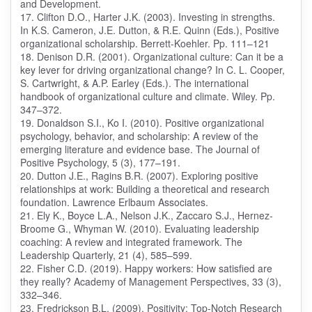
and Development.
17. Clifton D.O., Harter J.K. (2003). Investing in strengths.
In K.S. Cameron, J.E. Dutton, & R.E. Quinn (Eds.), Positive
organizational scholarship. Berrett-Koehler. Pp. 111–121
18. Denison D.R. (2001). Organizational culture: Can it be a
key lever for driving organizational change? In C. L. Cooper,
S. Cartwright, & A.P. Earley (Eds.). The international
handbook of organizational culture and climate. Wiley. Pp.
347–372.
19. Donaldson S.I., Ko I. (2010). Positive organizational
psychology, behavior, and scholarship: A review of the
emerging literature and evidence base. The Journal of
Positive Psychology, 5 (3), 177–191.
20. Dutton J.E., Ragins B.R. (2007). Exploring positive
relationships at work: Building a theoretical and research
foundation. Lawrence Erlbaum Associates.
21. Ely K., Boyce L.A., Nelson J.K., Zaccaro S.J., Hernez-
Broome G., Whyman W. (2010). Evaluating leadership
coaching: A review and integrated framework. The
Leadership Quarterly, 21 (4), 585–599.
22. Fisher C.D. (2019). Happy workers: How satisfied are
they really? Academy of Management Perspectives, 33 (3),
332–346.
23. Fredrickson B.L. (2009). Positivity: Top-Notch Research