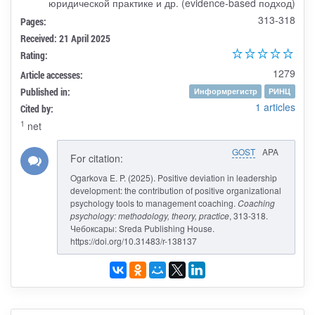
юридической практике и др. (evidence-based подход)
313-318
Pages:
Received: 21 April 2025
Rating:
1279
Article accesses:
Published in:
Информрегистр
РИНЦ
1 articles
Cited by:
1
net
GOST
APA
For citation:
Ogarkova E. P. (2025). Positive deviation in leadership
development: the contribution of positive organizational
psychology tools to management coaching.
Coaching
psychology: methodology, theory, practice
, 313-318.
Чебоксары: Sreda Publishing House.
https://doi.org/10.31483/r-138137