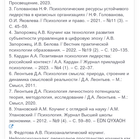
Просвещение, 2023.
3. Голованова Н.Ф. Психологические ресурсы устойчивого
лидерства в кризисных организациях / Н.Ф. Голованова,
О.И. Яковлева // Психология и право. – 2021. – №11 (3). –
С. 45–59.
4. Запорожец А.В. Коучинг как технология развития
субъектности управленцев в цифровую эпоху / А.В.
Запорожец, И.В. Белова // Вестник практической
психологии образования. – 2022. – №19 (2). – С. 120–135.
5. Кардан А.А. Позитивная психология лидерства:
российский контекст / А.А. Кардан // Журнал прикладной
психологии. – 2023. – №4 (1). – С. 22–37.
6. Леонтьев Д.А. Психология смысла: природа, строение и
динамика смысловой реальности / Д.А. Леонтьев. – М.:
Смысл, 2011.
7. Леонтьев Д.А. Психология личностного потенциала:
теория, методология, исследование / Д.А. Леонтьев. – М.:
Смысл, 2020.
8. Улановский А.М. Коучинг с оглядкой на науку / А.М.
Улановский // Психология. Журнал Высшей школы
экономики. – 2012. – №9 (4). – С. 59–80. – EDN QYXAOH
9. Федотова А.В. Психоаналитический коучинг.
Нейропсихоанализ: переходное пространство коучинга как