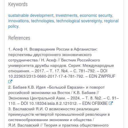
Keywords
sustainable development
,
investments
,
economic security
,
innovations
,
technologies
,
technological sovereignty
,
regional
policy
.
References
1. Асеф Н. Возвращение России в Афганистан:
перспективы двустороннего экономического
сотрудничества / Н. Асеф // Вестник Российского
университета дружбы народов. Серия: Международные
отношения. – 2017. – Т. 17. №4. – С. 781–792. – DOI
10.22363/2313-0660-2017-17-4-781-792. – EDN ZWPRUF
2. Бабаев К.В. Идея «Большой Евразии» и поворот
российской экономики на Восток / К.В. Бабаев //
Экономика Центральной Азии. – 2024. – Т. 8. №2. – С. 91–
110. – DOI 10.18334/asia.8.2.121012. – EDN OFBXBE
3. Ваславский Я.И. О возможностях реализации
преимуществ четвертой промышленной революции в
системообразовании экономики и общества /
Я.И. Ваславский // Теория и практика общественного