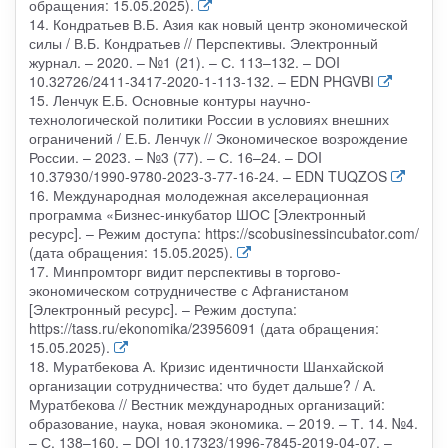
обращения: 15.05.2025).
14. Кондратьев В.Б. Азия как новый центр экономической
силы / В.Б. Кондратьев // Перспективы. Электронный
журнал. – 2020. – №1 (21). – С. 113–132. – DOI
10.32726/2411-3417-2020-1-113-132. – EDN PHGVBI
15. Ленчук Е.Б. Основные контуры научно-
технологической политики России в условиях внешних
ограничений / Е.Б. Ленчук // Экономическое возрождение
России. – 2023. – №3 (77). – С. 16–24. – DOI
10.37930/1990-9780-2023-3-77-16-24. – EDN TUQZOS
16. Международная молодежная акселерационная
программа «Бизнес-инкубатор ШОС [Электронный
ресурс]. – Режим доступа: https://scobusinessincubator.com/
(дата обращения: 15.05.2025).
17. Минпромторг видит перспективы в торгово-
экономическом сотрудничестве с Афганистаном
[Электронный ресурс]. – Режим доступа:
https://tass.ru/ekonomika/23956091 (дата обращения:
15.05.2025).
18. Муратбекова А. Кризис идентичности Шанхайской
организации сотрудничества: что будет дальше? / А.
Муратбекова // Вестник международных организаций:
образование, наука, новая экономика. – 2019. – Т. 14. №4.
– С. 138–160. – DOI 10.17323/1996-7845-2019-04-07. –