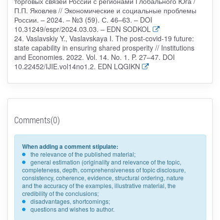
торговых связей России с регионами Глобального Юга /
П.П. Яковлев // Экономические и социальные проблемы
России. – 2024. – №3 (59). С. 46–63. – DOI
10.31249/espr/2024.03.03. – EDN SODKOL
24. Vaslavskiy Y., Vaslavskaya I. The post-covid-19 future:
state capability in ensuring shared prosperity // Institutions
and Economies. 2022. Vol. 14. No. 1. P. 27–47. DOI
10.22452/IJIE.vol14no1.2. EDN LQGIKN
Comments(0)
When adding a comment stipulate:
the relevance of the published material;
general estimation (originality and relevance of the topic,
completeness, depth, comprehensiveness of topic disclosure,
consistency, coherence, evidence, structural ordering, nature
and the accuracy of the examples, illustrative material, the
credibility of the conclusions;
disadvantages, shortcomings;
questions and wishes to author.