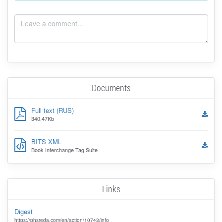
Documents
Full text (RUS)
340.47Kb
BITS XML
Book Interchange Tag Suite
Links
Digest
https://phsreda.com/en/action/10743/info