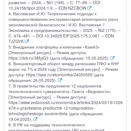
развития. – 2024. – №1 (189). – С. 77–86. – DOI
10.24158/tipor.2024.1.9. – EDN NZCBOW
4. Ваславская И.Ю. Теоретические подходы к
совершенствованию инструментария мониторинга угроз
экономической безопасности / И.Ю. Ваславская //
Экономика и предпринимательство. – 2025. – №2 (175). –
С. 476–481. – DOI 10.34925/EIP.2025.175.2.087. – EDN
TJZGYK
5. Внедрение платформы в компании «КамАЗ»
[Электронный ресурс]. – Режим доступа:
https://clck.ru/3MyjG3 (дата обращения: 15.05.2025).
6. Внешнеторговый оборот между регионами ПФО и КНР
вырос на 7% в 2024 году [Электронный ресурс]. – Режим
доступа: https://tass.ru/ekonomika/24050559 (дата
обращения: 26.05.2025).
7. В правительстве предложили 12 нацпроектов
технологического суверенитета. Газета «Ведомости»
[Электронный ресурс]. – Режим доступа:
https://www.vedomosti.ru/economics/articles/2024/03/19/1026
479-v-pravitelstve-predlozhili-12-natsproektov-
tehnologicheskogo-suvereniteta (дата обращения:
19.04.2025).
8. В РФ на поддержку технологического
предпринимательства направят 180 млрд рублей