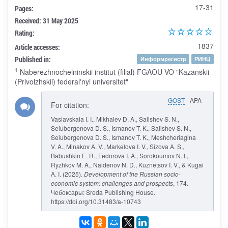
17-31
Pages:
Received: 31 May 2025
Rating:
1837
Article accesses:
Published in:
Информрегистр
РИНЦ
1
Naberezhnochelninskii institut (filial) FGAOU VO "Kazanskii
(Privolzhskii) federal'nyi universitet"
GOST
APA
For citation:
Vaslavskaia I. I., Mikhalev D. A., Salishev S. N.,
Seiubergenova D. S., Ismanov T. K., Salishev S. N.,
Seiubergenova D. S., Ismanov T. K., Meshcheriagina
V. A., Minakov A. V., Markelova I. V., Sizova A. S.,
Babushkin E. R., Fedorova I. A., Sorokoumov N. I.,
Ryzhkov M. A., Naidenov N. D., Kuznetsov I. V., & Kugai
A. I. (2025).
Development of the Russian socio-
economic system: challenges and prospects
, 174.
Чебоксары: Sreda Publishing House.
https://doi.org/10.31483/a-10743