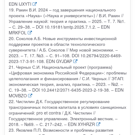
EDN IJXYTI
19. Ракин В.И. 2024 – год завершения национального
проекта «Наука» («Наука и университеты») / В.И. Ракин //
Управление наукой: теория и практика. – 2025. – Т. 7. №1.
– С. 29–38. – DOI 10.19181/smtp.2025.7.1.2. – EDN
MRKFOL
20. Соколов А.Б. Новые инструменты инвестиционной
поддержки проектов в области технологического
суверенитета / А.Б. Соколов // Мир новой экономики. –
2023. – Т. 17. №3. – С. 91–108. DOI 10.26794/2220-6469-
2023-17-3-91-108. EDN GYJDAP
21. Черных С.И. Национальный проект (программа)
«Цифровая экономика Российской Федерации»: проблемы
целеполагания и финансирования / С.И. Черных // ЭТАП:
экономическая теория, анализ, практика. – 2023. – №2. –
С. 19–38. – DOI 10.24412/2071-6435-2023-2-19-38. – EDN
MOVBZO
22. Чистилин Д.К. Государственное регулирование
трансграничных потоков капитала в условиях санкционных
ограничений: pro et contra / Д.К. Чистилин //
Государственное управление. Электронный вестник. –
2018. – №69. – С. 217–242. – EDN XYHRZR
23. Яковлев П.П. Возможности и проблемы развития