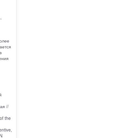
,
олее
ается
в
ения
й
я //
of the
ntive,
DN