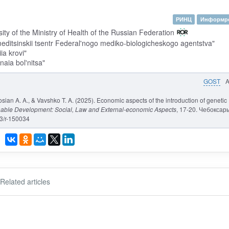
РИНЦ
Информре
ty of the Ministry of Health of the Russian Federation
ditsinskii tsentr Federal'nogo mediko-biologicheskogo agentstva"
ia krovi"
aia bol'nitsa"
GOST
gosian A. A., & Vavshko T. A. (2025). Economic aspects of the introduction of genetic
inable Development: Social, Law and External-economic Aspects
, 17-20. Чебоксар
83/r-150034
Related articles