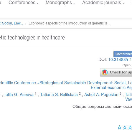
e
Conferences
Monographs
Academic journals
 Social, Law...
Economic aspects of the introduction of genetic te...
tic technologies in healthcare
Conference
DOI:
10.31483/r-
Open 
cientific Conference «Strategies of Sustainable Development: Social, 
External-economic As
1
1
2
3
,
Iuliia G. Aseeva
,
Tatiana S. Belitskaia
,
Ashot A. Pogosian
,
Tat
Vav
Общие вопросы экономически