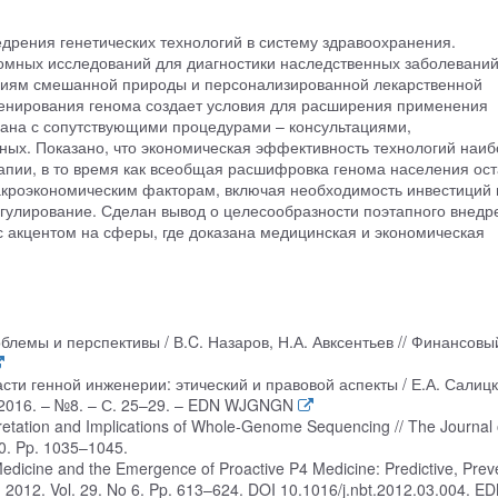
дрения генетических технологий в систему здравоохранения.
мных исследований для диагностики наследственных заболеваний
гиям смешанной природы и персонализированной лекарственной
венирования генома создает условия для расширения применения
язана с сопутствующими процедурами – консультациями,
ых. Показано, что экономическая эффективность технологий наиб
рапии, в то время как всеобщая расшифровка генома населения ост
кроэкономическим факторам, включая необходимость инвестиций 
егулирование. Сделан вывод о целесообразности поэтапного внедр
 с акцентом на сферы, где доказана медицинская и экономическая
блемы и перспективы / В.C. Назаров, Н.А. Авксентьев // Финансовы
сти генной инженерии: этический и правовой аспекты / Е.А. Салицка
 2016. – №8. – С. 25–29. – EDN WJGNGN
erpretation and Implications of Whole-Genome Sequencing // The Journal 
10. Pp. 1035–1045.
edicine and the Emergence of Proactive P4 Medicine: Predictive, Preve
. 2012. Vol. 29. No 6. Pp. 613–624. DOI 10.1016/j.nbt.2012.03.004. E