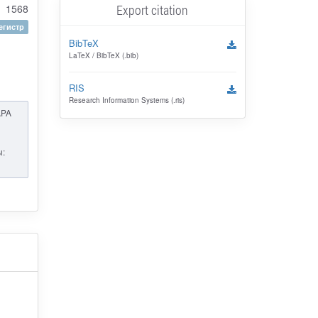
1568
Export citation
гистр
BibTeX
LaTeX / BibTeX (.bib)
RIS
Research Information Systems (.ris)
APA
ы: