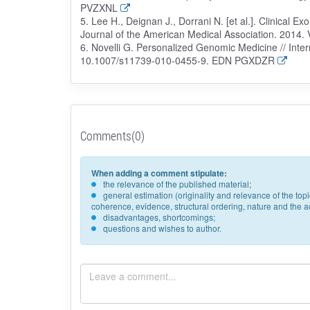
PVZXNL
5. Lee H., Deignan J., Dorrani N. [et al.]. Clinical 
Journal of the American Medical Association. 2014. 
6. Novelli G. Personalized Genomic Medicine // Int
10.1007/s11739-010-0455-9. EDN PGXDZR
Comments(0)
When adding a comment stipulate:
the relevance of the published material;
general estimation (originality and relevance of the to
coherence, evidence, structural ordering, nature and the acc
disadvantages, shortcomings;
questions and wishes to author.