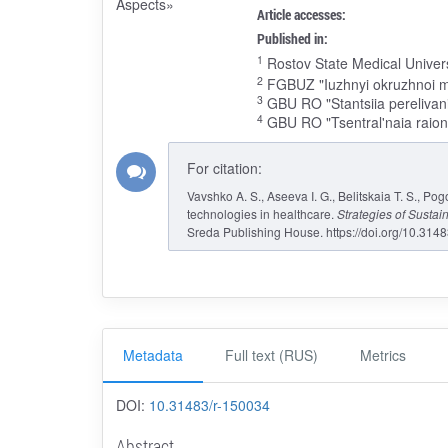
Article accesses:
Published in:
1
Rostov State Medical Universi
2
FGBUZ "Iuzhnyi okruzhnoi me
3
GBU RO "Stantsiia perelivani
4
GBU RO "Tsentral'naia raionn
For citation:
Vavshko A. S., Aseeva I. G., Belitskaia T. S., Po
technologies in healthcare.
Strategies of Susta
Sreda Publishing House. https://doi.org/10.314
Metadata
Full text (RUS)
Metrics
DOI:
10.31483/r-150034
Abstract