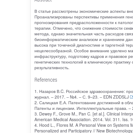
В статье рассмотрены экономические аспекты вне
Проанализированы перспективы применения гено
прогнозирования предрасположенности к патоло
терапии. Отмечено, что снижение стоимости сек
метода, однако значительная часть расходов св
биоинформатическим анализом и хранением данн
высока при точечной диагностике и таргетной те
нецелесообразной. Особое внимание уделено ма
инфраструктуру, подготовку кадров и правовое р
генетических технологий в клиническую практику
результативность.
References
1. Назаров В.C. Российское здравоохранение: про
журнал. – 2017. – №4. – С. 9–23. – EDN ZDDSLJ
2. Салицкая Е.А. Патентование достижений в обла
Патенты и лицензии. Интеллектуальные права. –
3. Dewey F., Grove M., Pan C. [et al.]. Clinical Int
American Medical Association. 2014. Vol. 311. Iss. 
4. Hood L., Flores M. A Personal View on Systems M
Personalized and Participatory // New Biotechnology