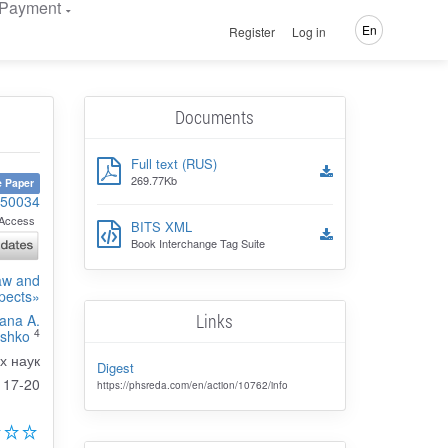
Payment
En
Register
Log in
Documents
Full text (RUS)
269.77Kb
 Paper
150034
Access
BITS XML
Book Interchange Tag Suite
Law and
pects»
Links
iana A.
4
shko
х наук
Digest
17-20
https://phsreda.com/en/action/10762/info