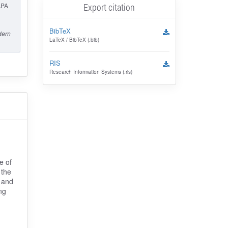
Export citation
APA
BibTeX
ern
LaTeX / BibTeX (.bib)
RIS
Research Information Systems (.ris)
e of
 the
 and
ng