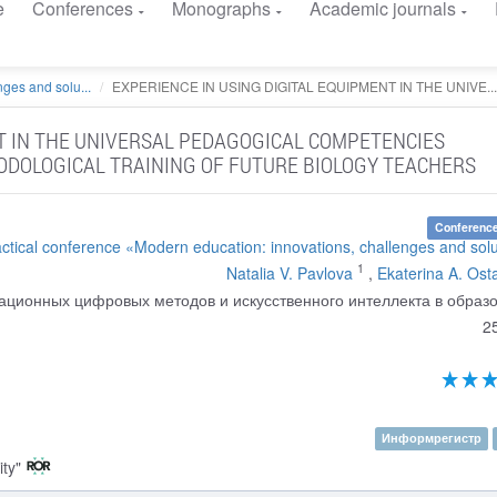
e
Conferences
Monographs
Academic journals
ges and solu...
EXPERIENCE IN USING DIGITAL EQUIPMENT IN THE UNIVE...
NT IN THE UNIVERSAL PEDAGOGICAL COMPETENCIES
ODOLOGICAL TRAINING OF FUTURE BIOLOGY TEACHERS
Conference
ractical conference «Modern education: innovations, challenges and sol
1
Natalia V. Pavlova
,
Ekaterina A. Ost
ционных цифровых методов и искусственного интеллекта в образ
2
Информрегистр
ty"