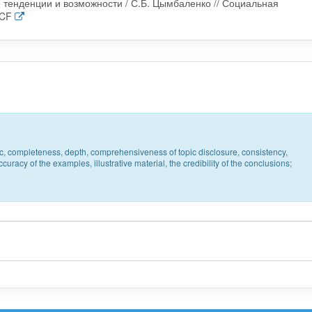
 тенденции и возможности / С.Б. Цымбаленко // Социальная
YCF
pic, completeness, depth, comprehensiveness of topic disclosure, consistency,
uracy of the examples, illustrative material, the credibility of the conclusions;