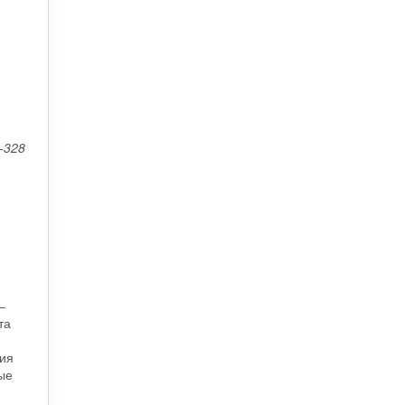
-328
–
та
тия
ые