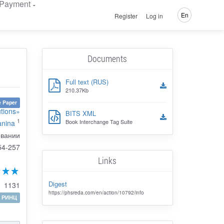
Payment
En
Register
Log in
Documents
Full text (RUS)
210.37Kb
 Paper
utions»
BITS XML
1
Book Interchange Tag Suite
anina
овании
54-257
Links
Digest
1131
https://phsreda.com/en/action/10792/info
РИНЦ