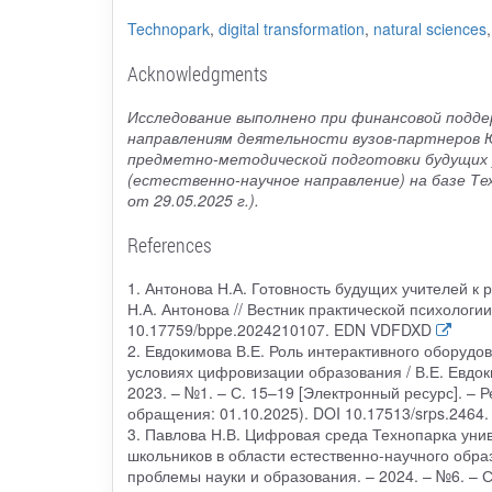
Technopark
,
digital transformation
,
natural sciences
Acknowledgments
Исследование выполнено при финансовой подд
направлениям деятельности вузов-партнеров 
предметно-методической подготовки будущих у
(естественно-научное направление) на базе Те
от 29.05.2025 г.).
References
1. Антонова Н.А. Готовность будущих учителей к 
Н.А. Антонова // Вестник практической психологии
10.17759/bppe.2024210107. EDN VDFDXD
2. Евдокимова В.Е. Роль интерактивного оборудо
условиях цифровизации образования / В.Е. Евдоки
2023. – №1. – С. 15–19 [Электронный ресурс]. – Ре
обращения: 01.10.2025). DOI 10.17513/srps.246
3. Павлова Н.В. Цифровая среда Технопарка унив
школьников в области естественно-научного образ
проблемы науки и образования. – 2024. – №6. – 