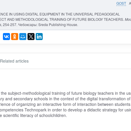
GOST
XPERIENCE IN USING DIGITAL EQUIPMENT IN THE UNIVERSAL PEDAGOGICAL
ECT AND METHODOLOGICAL TRAINING OF FUTURE BIOLOGY TEACHERS.
Mod
s
, 254-257. Чебоксары: Sreda Publishing House.
Related articles
the subject-methodological training of future biology teachers in the us
ry and secondary schools in the context of the digital transformation of
ience of organizing an interactive form of interaction between students
ompetencies Technopark in order to develop a didactic strategy for usi
cientific literacy of schoolchildren.