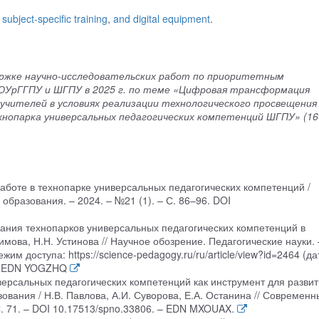
,
subject-specific training
,
and digital equipment
.
ержке научно-исследовательских работ по приоритетным
ЮУрГГПУ и ШГПУ в 2025 г. по теме «Цифровая трансформация
чителей в условиях реализации технологического просвещения
хнопарка универсальных педагогических компетенций ШГПУ» (16
работе в технопарке универсальных педагогических компетенций /
 образования. – 2024. – №21 (1). – С. 86–96. DOI
вания технопарков универсальных педагогических компетенций в
мова, Н.Н. Устинова // Научное обозрение. Педагогические науки. 
жим доступа: https://science-pedagogy.ru/ru/article/view?id=2464 (да
4. EDN YOGZHQ
ерсальных педагогических компетенций как инструмент для разви
ования / Н.В. Павлова, А.И. Суворова, Е.А. Останина // Современн
С. 71. – DOI 10.17513/spno.33806. – EDN MXOUAX.