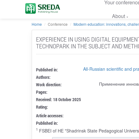
Your conferenc
About
Home
Conference
Modern education: innovations, challen
EXPERIENCE IN USING DIGITAL EQUIPME
TECHNOPARK IN THE SUBJECT AND METH
All-Russian scientific and p
Published in:
Authors:
Применение иннова
Work direction:
Pages:
Received: 18 October 2025
Rating:
Article accesses:
Published in:
1
FSBEI of HE "Shadrinsk State Pedagogical Universi