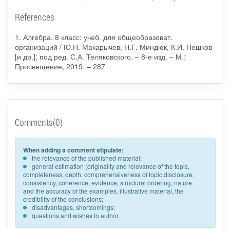
References
1. Алгебра. 8 класс: учеб. для общеобразоват.
организаций / Ю.Н. Макарычев, Н.Г. Миндюк, К.И. Нешков
[и др.]; под ред. С.А. Теляковского. – 8-е изд. – М.:
Просвещение, 2019. – 287
Comments(0)
When adding a comment stipulate:
the relevance of the published material;
general estimation (originality and relevance of the topic,
completeness, depth, comprehensiveness of topic disclosure,
consistency, coherence, evidence, structural ordering, nature
and the accuracy of the examples, illustrative material, the
credibility of the conclusions;
disadvantages, shortcomings;
questions and wishes to author.