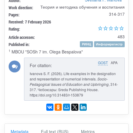
Author:
Теория и методика обучения и воспитания
Work direction:
314-317
Pages:
Received: 7 February 2026
Rating:
483
Article accesses:
Published in:
РИНЦ
Информрегистр
1
MBOU "SOSh 7 im. Olega Bespalova"
GOST
APA
For citation:
Ivanova S. F. (2026). Life examples in the designation
and representation of numerical intervals.
Socio-
Pedagogical Issues of Education and Upbringing
, 314-
317. Чебоксары: Sreda Publishing House.
https://doi.org/10.31483/r-153879
Metadata
Full text (RUS)
Metrics