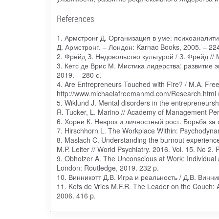
References
1. Армстронг Д. Организация в уме: психоаналити
Д. Армстронг. – Лондон: Karnac Books, 2005. – 224
2. Фрейд З. Недовольство культурой / З. Фрейд //
3. Кетс де Врис М. Мистика лидерства: развитие 
2019. – 280 с.
4. Are Entrepreneurs Touched with Fire? / M.A. Free
http://www.michaelafreemanmd.com/Research.html 
5. Wiklund J. Mental disorders in the entrepreneursh
R. Tucker, L. Marino // Academy of Management Pers
6. Хорни К. Невроз и личностный рост. Борьба за 
7. Hirschhorn L. The Workplace Within: Psychodynam
8. Maslach C. Understanding the burnout experience: 
M.P. Leiter // World Psychiatry. 2016. Vol. 15. No 2.
9. Obholzer A. The Unconscious at Work: Individual 
London: Routledge, 2019. 232 p.
10. Винникотт Д.В. Игра и реальность / Д.В. Винн
11. Kets de Vries M.F.R. The Leader on the Couch: A
2006. 416 p.