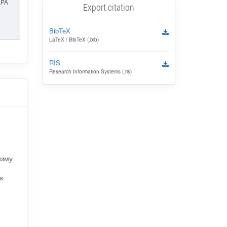
APA
Export citation
BibTeX
LaTeX / BibTeX (.bib)
RIS
Research Information Systems (.ris)
изму
к