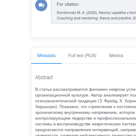
For citation:
Dombrovan M. A. (2026). Nevroz uspekha v kompa
Coaching and mentoring: theory and practice
, 
Metadata
Full text (RUS)
Metrics
Abstract
В статье рассматривается феномен невроза успех
организационной культуре. Автор анализирует п
психоаналитической традиции (З. Фрейд, К. Хорн
Хиршхорн). Показано, что стремление к постоян
хроническому внутреннему напряжению, которое
контролирующем лидерстве и профессиональном 
системы в воспроизводстве невротических паттер
предлагаются направления интервенций, направ
уязвимости, развитие рефлексивного лидерства и