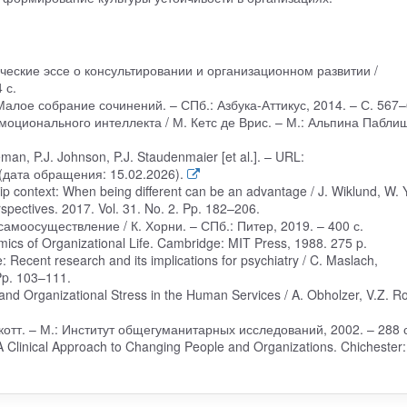
ческие эссе о консультировании и организационном развитии /
 с.
 Малое собрание сочинений. – СПб.: Азбука-Аттикус, 2014. – С. 567–
эмоционального интеллекта / М. Кетс де Врис. – М.: Альпина Пабли
man, P.J. Johnson, P.J. Staudenmaier [et al.]. – URL:
(дата обращения: 15.02.2026).
ip context: When being different can be an advantage / J. Wiklund, W. 
pectives. 2017. Vol. 31. No. 2. Pp. 182–206.
самоосуществление / К. Хорни. – СПб.: Питер, 2019. – 400 с.
ics of Organizational Life. Cambridge: MIT Press, 1988. 275 p.
Recent research and its implications for psychiatry / C. Maslach,
 Pp. 103–111.
and Organizational Stress in the Human Services / A. Obholzer, V.Z. Ro
икотт. – М.: Институт общегуманитарных исследований, 2002. – 288 с
 Clinical Approach to Changing People and Organizations. Chichester: