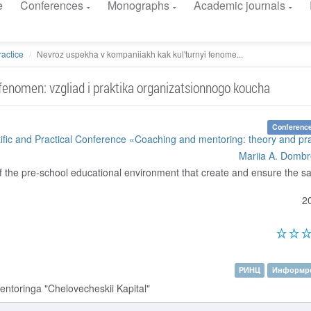
e
Conferences
Monographs
Academic journals
actice
Nevroz uspekha v kompaniiakh kak kul'turnyi fenome...
fenomen: vzgliad i praktika organizatsionnogo koucha
Conference
tific and Practical Conference «Coaching and mentoring: theory and pr
Mariia A. Domb
f the pre-school educational environment that create and ensure the sa
2
РИНЦ
Информре
ntoringa "Chelovecheskii Kapital"