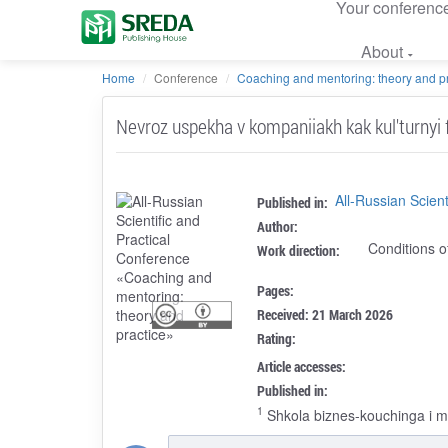
Your conferenc
About
Home
Conference
Coaching and mentoring: theory and pr
Nevroz uspekha v kompaniiakh kak kul'turnyi 
All-Russian Scien
Published in:
Author:
Conditions o
Work direction:
Pages:
Received: 21 March 2026
Rating:
Article accesses:
Published in:
1
Shkola biznes-kouchinga i me