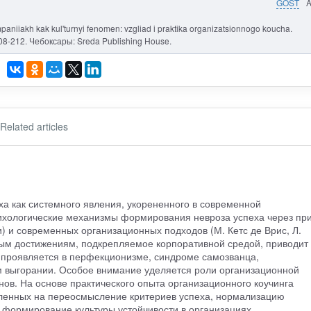
GOST
niiakh kak kul'turnyi fenomen: vzgliad i praktika organizatsionnogo koucha.
208-212. Чебоксары: Sreda Publishing House.
Related articles
а как системного явления, укорененного в современной
сихологические механизмы формирования невроза успеха через пр
и) и современных организационных подходов (М. Кетс де Врис, Л.
ным достижениям, подкрепляемое корпоративной средой, приводит 
 проявляется в перфекционизме, синдроме самозванца,
выгорании. Особое внимание уделяется роли организационной
нов. На основе практического опыта организационного коучинга
ленных на переосмысление критериев успеха, нормализацию
 формирование культуры устойчивости в организациях.