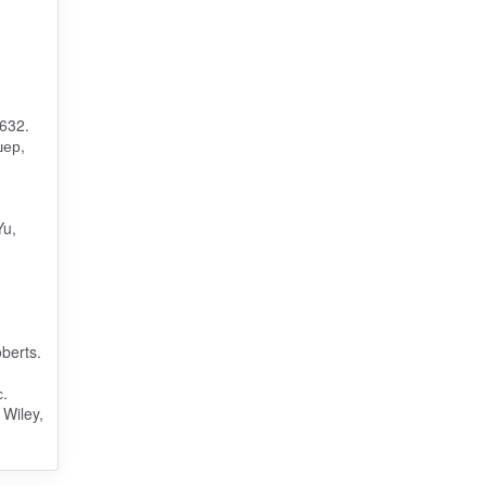
632.
шер,
Yu,
berts.
.
 Wiley,