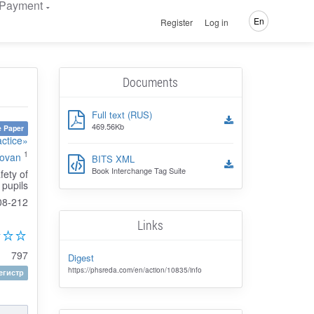
Payment
En
Register
Log in
Documents
Full text (RUS)
469.56Kb
 Paper
actice»
1
rovan
BITS XML
Book Interchange Tag Suite
fety of
pupils
08-212
Links
797
Digest
https://phsreda.com/en/action/10835/info
гистр