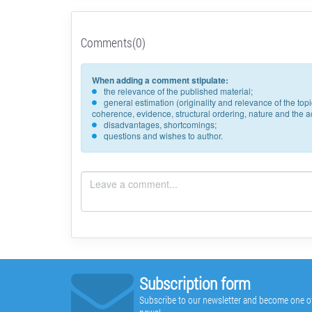
Comments(0)
When adding a comment stipulate:
the relevance of the published material;
general estimation (originality and relevance of the to
coherence, evidence, structural ordering, nature and the acc
disadvantages, shortcomings;
questions and wishes to author.
Subscription form
Subscribe to our newsletter and become one of t