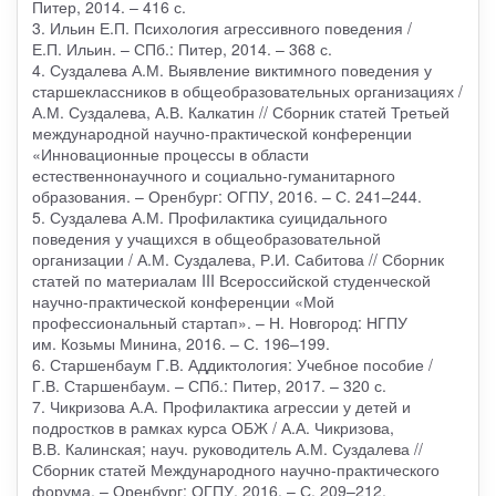
Питер, 2014. – 416 с.
3. Ильин Е.П. Психология агрессивного поведения /
Е.П. Ильин. – СПб.: Питер, 2014. – 368 с.
4. Суздалева А.М. Выявление виктимного поведения у
старшеклассников в общеобразовательных организациях /
А.М. Суздалева, А.В. Калкатин // Сборник статей Третьей
международной научно-практической конференции
«Инновационные процессы в области
естественнонаучного и социально-гуманитарного
образования. – Оренбург: ОГПУ, 2016. – С. 241–244.
5. Суздалева А.М. Профилактика суицидального
поведения у учащихся в общеобразовательной
организации / А.М. Суздалева, Р.И. Сабитова // Сборник
статей по материалам III Всероссийской студенческой
научно-практической конференции «Мой
профессиональный стартап». – Н. Новгород: НГПУ
им. Козьмы Минина, 2016. – С. 196–199.
6. Старшенбаум Г.В. Аддиктология: Учебное пособие /
Г.В. Старшенбаум. – СПб.: Питер, 2017. – 320 с.
7. Чикризова А.А. Профилактика агрессии у детей и
подростков в рамках курса ОБЖ / А.А. Чикризова,
В.В. Калинская; науч. руководитель А.М. Суздалева //
Сборник статей Международного научно-практического
форума. – Оренбург: ОГПУ, 2016. – С. 209–212.