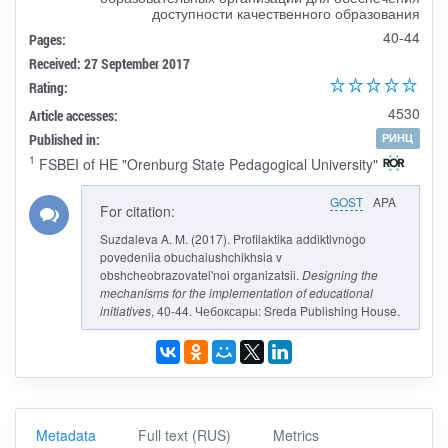
доступности качественного образования
40-44
Pages:
Received: 27 September 2017
Rating:
4530
Article accesses:
Published in:
РИНЦ
1
FSBEI of HE "Orenburg State Pedagogical University"
GOST
APA
For citation:
Suzdaleva A. M. (2017). Profilaktika addiktivnogo
povedeniia obuchaiushchikhsia v
obshcheobrazovatel'noi organizatsii.
Designing the
mechanisms for the implementation of educational
initiatives
, 40-44. Чебоксары: Sreda Publishing House.
Metadata
Full text (RUS)
Metrics