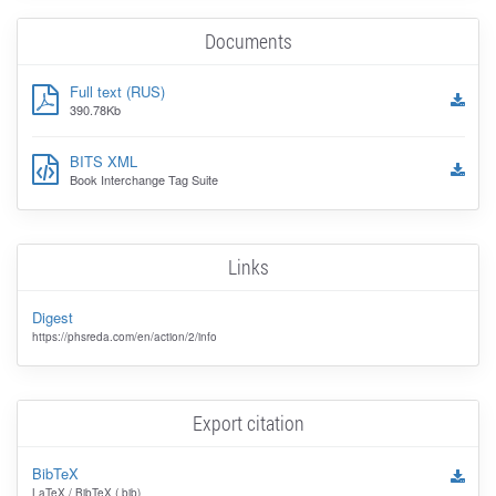
Documents
Full text (RUS)
390.78Kb
BITS XML
Book Interchange Tag Suite
Links
Digest
https://phsreda.com/en/action/2/info
Export citation
BibTeX
LaTeX / BibTeX (.bib)