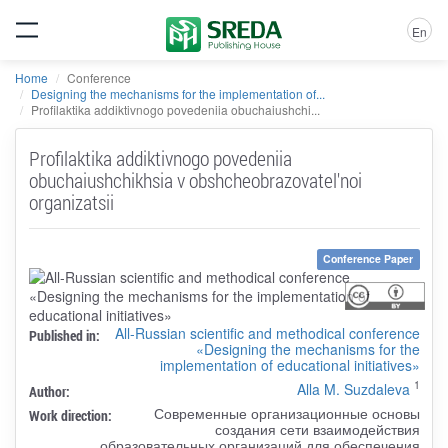
En
Home
Conference
Designing the mechanisms for the implementation of...
Profilaktika addiktivnogo povedeniia obuchaiushchi...
Profilaktika addiktivnogo povedeniia
obuchaiushchikhsia v obshcheobrazovatel'noi
organizatsii
Conference Paper
All-Russian scientific and methodical conference
Published in:
«Designing the mechanisms for the
implementation of educational initiatives»
1
Alla M. Suzdaleva
Author:
Современные организационные основы
Work direction:
создания сети взаимодействия
образовательных организаций для обеспечения