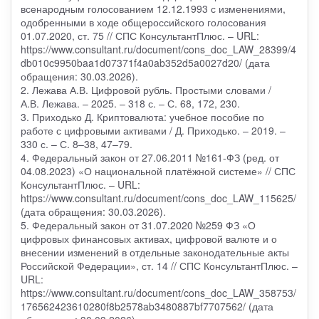
всенародным голосованием 12.12.1993 с изменениями,
одобренными в ходе общероссийского голосования
01.07.2020, ст. 75 // СПС КонсультантПлюс. – URL:
https://www.consultant.ru/document/cons_doc_LAW_28399/4
db010c9950baa1d07371f4a0ab352d5a0027d20/ (дата
обращения: 30.03.2026).
2. Лежава А.В. Цифровой рубль. Простыми словами /
А.В. Лежава. – 2025. – 318 с. – С. 68, 172, 230.
3. Приходько Д. Криптовалюта: учебное пособие по
работе с цифровыми активами / Д. Приходько. – 2019. –
330 с. – С. 8–38, 47–79.
4. Федеральный закон от 27.06.2011 №161-ФЗ (ред. от
04.08.2023) «О национальной платёжной системе» // СПС
КонсультантПлюс. – URL:
https://www.consultant.ru/document/cons_doc_LAW_115625/
(дата обращения: 30.03.2026).
5. Федеральный закон от 31.07.2020 №259 ФЗ «О
цифровых финансовых активах, цифровой валюте и о
внесении изменений в отдельные законодательные акты
Российской Федерации», ст. 14 // СПС КонсультантПлюс. –
URL:
https://www.consultant.ru/document/cons_doc_LAW_358753/
176562423610280f8b2578ab3480887bf7707562/ (дата