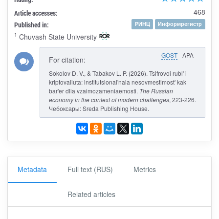
468
Article accesses:
Published in:
РИНЦ
Информрегистр
1
Chuvash State University
GOST
APA
For citation:
Sokolov D. V., & Tabakov L. P. (2026). Tsifrovoi rubl' i
kriptovaliuta: institutsional'naia nesovmestimost' kak
bar'er dlia vzaimozameniaemosti.
The Russian
economy in the context of modern challenges
, 223-226.
Чебоксары: Sreda Publishing House.
Metadata
Full text (RUS)
Metrics
Related articles