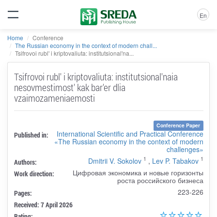
En
Home
Conference
The Russian economy in the context of modern chall...
Tsifrovoi rubl' i kriptovaliuta: institutsional'na...
Tsifrovoi rubl' i kriptovaliuta: institutsional'naia
nesovmestimost' kak bar'er dlia
vzaimozameniaemosti
Conference Paper
International Scientific and Practical Conference
Published in:
«The Russian economy in the context of modern
challenges»
1
1
Dmitrii V. Sokolov
,
Lev P. Tabakov
Authors:
Цифровая экономика и новые горизонты
Work direction:
роста российского бизнеса
223-226
Pages:
Received: 7 April 2026
Rating: