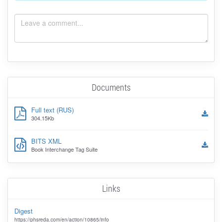
Documents
Full text (RUS)
304.15Kb
BITS XML
Book Interchange Tag Suite
Links
Digest
https://phsreda.com/en/action/10865/info