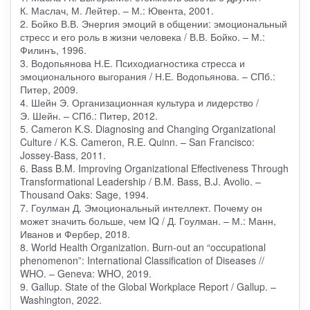
К. Маслач, М. Лейтер. – М.: Ювента, 2001.
2. Бойко В.В. Энергия эмоций в общении: эмоциональный
стресс и его роль в жизни человека / В.В. Бойко. – М.:
Филинъ, 1996.
3. Водопьянова Н.Е. Психодиагностика стресса и
эмоционального выгорания / Н.Е. Водопьянова. – СПб.:
Питер, 2009.
4. Шейн Э. Организационная культура и лидерство /
Э. Шейн. – СПб.: Питер, 2012.
5. Cameron K.S. Diagnosing and Changing Organizational
Culture / K.S. Cameron, R.E. Quinn. – San Francisco:
Jossey-Bass, 2011.
6. Bass B.M. Improving Organizational Effectiveness Through
Transformational Leadership / B.M. Bass, B.J. Avolio. –
Thousand Oaks: Sage, 1994.
7. Гоулман Д. Эмоциональный интеллект. Почему он
может значить больше, чем IQ / Д. Гоулман. – М.: Манн,
Иванов и Фербер, 2018.
8. World Health Organization. Burn-out an “occupational
phenomenon”: International Classification of Diseases //
WHO. – Geneva: WHO, 2019.
9. Gallup. State of the Global Workplace Report / Gallup. –
Washington, 2022.