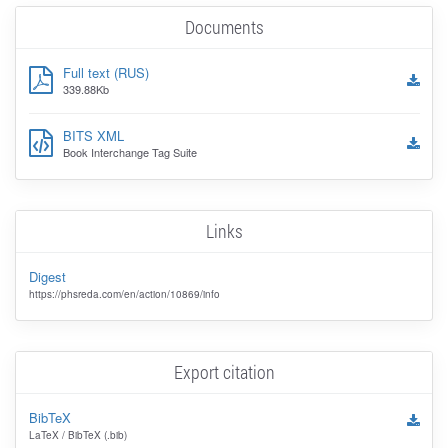
Documents
Full text (RUS)
339.88Kb
BITS XML
Book Interchange Tag Suite
Links
Digest
https://phsreda.com/en/action/10869/info
Export citation
BibTeX
LaTeX / BibTeX (.bib)