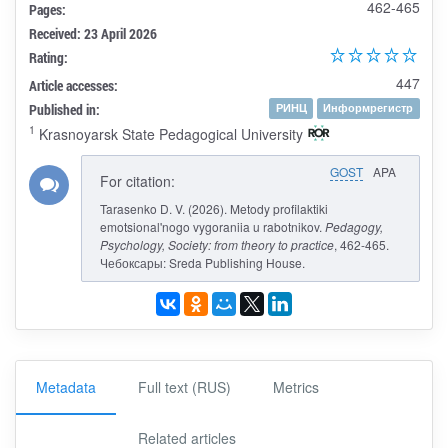
462-465
Pages:
Received: 23 April 2026
Rating:
447
Article accesses:
Published in:
РИНЦ
Информрегистр
1
Krasnoyarsk State Pedagogical University
GOST
APA
For citation:
Tarasenko D. V. (2026). Metody profilaktiki
emotsional'nogo vygoraniia u rabotnikov.
Pedagogy,
Psychology, Society: from theory to practice
, 462-465.
Чебоксары: Sreda Publishing House.
Metadata
Full text (RUS)
Metrics
Related articles