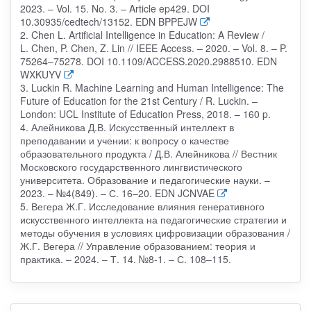
2023. – Vol. 15. No. 3. – Article ep429. DOI
10.30935/cedtech/13152. EDN BPPEJW
2. Chen L. Artificial Intelligence in Education: A Review /
L. Chen, P. Chen, Z. Lin // IEEE Access. – 2020. – Vol. 8. – P.
75264–75278. DOI 10.1109/ACCESS.2020.2988510. EDN
WXKUYV
3. Luckin R. Machine Learning and Human Intelligence: The
Future of Education for the 21st Century / R. Luckin. –
London: UCL Institute of Education Press, 2018. – 160 p.
4. Алейникова Д.В. Искусственный интеллект в
преподавании и учении: к вопросу о качестве
образовательного продукта / Д.В. Алейникова // Вестник
Московского государственного лингвистического
университета. Образование и педагогические науки. –
2023. – №4(849). – С. 16–20. EDN JCNVAE
5. Вегера Ж.Г. Исследование влияния генеративного
искусственного интеллекта на педагогические стратегии и
методы обучения в условиях цифровизации образования /
Ж.Г. Вегера // Управление образованием: теория и
практика. – 2024. – Т. 14. №8-1. – С. 108–115.