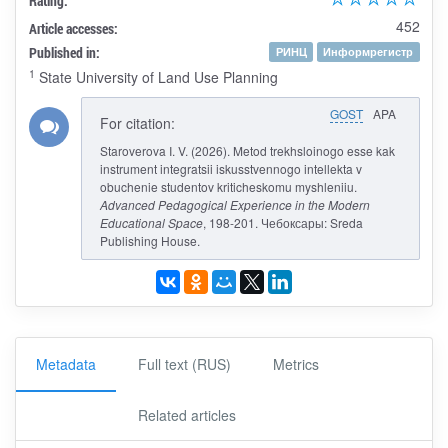
Rating:
452
Article accesses:
Published in:
РИНЦ
Информрегистр
1
State University of Land Use Planning
GOST
APA
For citation:
Staroverova I. V. (2026). Metod trekhsloinogo esse kak
instrument integratsii iskusstvennogo intellekta v
obuchenie studentov kriticheskomu myshleniiu.
Advanced Pedagogical Experience in the Modern
Educational Space
, 198-201. Чебоксары: Sreda
Publishing House.
Metadata
Full text (RUS)
Metrics
Related articles