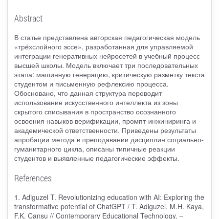
Abstract
В статье представлена авторская педагогическая модель
«трёхслойного эссе», разработанная для управляемой
интеграции генеративных нейросетей в учебный процесс
высшей школы. Модель включает три последовательных
этапа: машинную генерацию, критическую разметку текста
студентом и письменную рефлексию процесса.
Обосновано, что данная структура переводит
использование искусственного интеллекта из зоны
скрытого списывания в пространство осознанного
освоения навыков верификации, промпт-инжиниринга и
академической ответственности. Приведены результаты
апробации метода в преподавании дисциплин социально-
гуманитарного цикла, описаны типичные реакции
студентов и выявленные педагогические эффекты.
References
1. Adiguzel T. Revolutionizing education with AI: Exploring the
transformative potential of ChatGPT / T. Adiguzel, M.H. Kaya,
F.K. Cansu // Contemporary Educational Technology. –