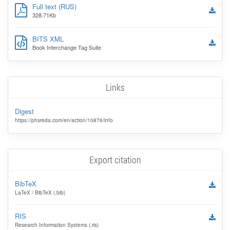
Full text (RUS)
328.71Kb
BITS XML
Book Interchange Tag Suite
Links
Digest
https://phsreda.com/en/action/10876/info
Export citation
BibTeX
LaTeX / BibTeX (.bib)
RIS
Research Information Systems (.ris)