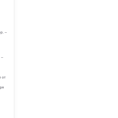
р. –
 –
 от
ря