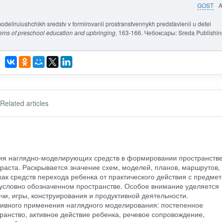
GOST
odeliruiushchikh sredstv v formirovanii prostranstvennykh predstavlenii u detei
ms of preschool education and upbringing
, 163-166. Чебоксары: Sreda Publishin
Related articles
ния наглядно-моделирующих средств в формировании пространств
раста. Раскрывается значение схем, моделей, планов, маршрутов,
как средств перехода ребенка от практического действия с предмет
условно обозначенном пространстве. Особое внимание уделяется
чи, игры, конструирования и продуктивной деятельности.
ивного применения наглядного моделирования: постепенное
ранство, активное действие ребенка, речевое сопровождение,