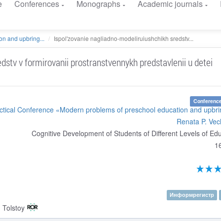
e
Conferences
Monographs
Academic journals
n and upbring...
Ispol'zovanie nagliadno-modeliruiushchikh sredstv...
dstv v formirovanii prostranstvennykh predstavlenii u detei
Conference
Practical Conference «Modern problems of preschool education and upbr
Renata P. Vec
Cognitive Development of Students of Different Levels of Ed
1
Информрегистр
 Tolstoy