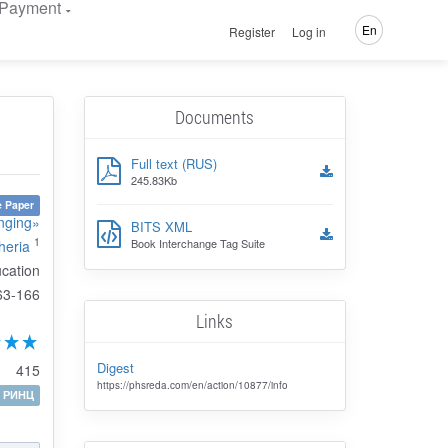
Payment
En
Register
Log in
Documents
Full text (RUS)
245.83Kb
 Paper
inging»
BITS XML
1
Book Interchange Tag Suite
heria
ucation
63-166
Links
Digest
415
https://phsreda.com/en/action/10877/info
РИНЦ