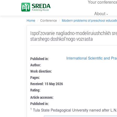
Your conferenc
About
Home
Conference
Modern problems of preschool educatio
Ispol'zovanie nagliadno-modeliruiushchikh sre
starshego doshkol'nogo vozrasta
International Scientific and 
Published in:
Author:
Work direction:
Pages:
Received: 15 May 2026
Rating:
Article accesses:
Published in:
1
Tula State Pedagogical University named after L.N.