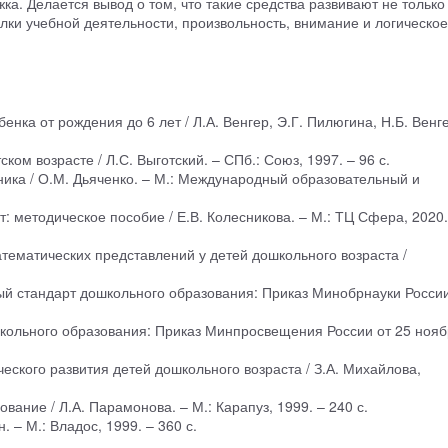
а. Делается вывод о том, что такие средства развивают не только
ки учебной деятельности, произвольность, внимание и логическое
енка от рождения до 6 лет / Л.А. Венгер, Э.Г. Пилюгина, Н.Б. Венге
ком возрасте / Л.С. Выготский. – СПб.: Союз, 1997. – 96 с.
ника / О.М. Дьяченко. – М.: Международный образовательный и
т: методическое пособие / Е.В. Колесникова. – М.: ТЦ Сфера, 2020.
ематических представлений у детей дошкольного возраста /
й стандарт дошкольного образования: Приказ Минобрнауки России
кольного образования: Приказ Минпросвещения России от 25 нояб
еского развития детей дошкольного возраста / З.А. Михайлова,
.
вание / Л.А. Парамонова. – М.: Карапуз, 1999. – 240 с.
. – М.: Владос, 1999. – 360 с.