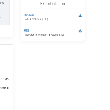
Export citation
APA
BibTeX
g
LaTeX / BibTeX (.bib)
RIS
Research Information Systems (.ris)
енных
ами к