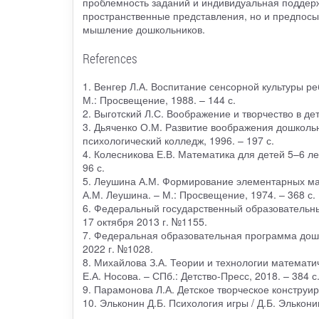
проблемность заданий и индивидуальная поддержк
пространственные представления, но и предпосыл
мышление дошкольников.
References
1. Венгер Л.А. Воспитание сенсорной культуры реб
М.: Просвещение, 1988. – 144 с.
2. Выготский Л.С. Воображение и творчество в детс
3. Дьяченко О.М. Развитие воображения дошколь
психологический колледж, 1996. – 197 с.
4. Колесникова Е.В. Математика для детей 5–6 ле
96 с.
5. Леушина А.М. Формирование элементарных мат
А.М. Леушина. – М.: Просвещение, 1974. – 368 с.
6. Федеральный государственный образовательны
17 октября 2013 г. №1155.
7. Федеральная образовательная программа дош
2022 г. №1028.
8. Михайлова З.А. Теории и технологии математич
Е.А. Носова. – СПб.: Детство-Пресс, 2018. – 384 с
9. Парамонова Л.А. Детское творческое конструиро
10. Эльконин Д.Б. Психология игры / Д.Б. Эльконин