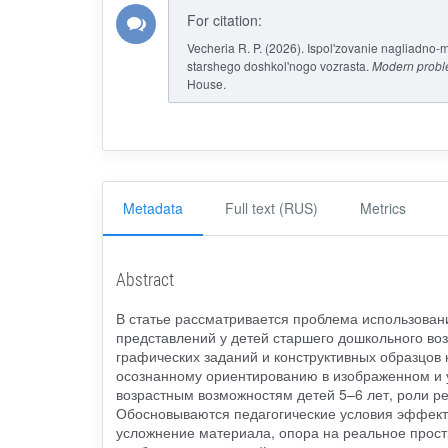
For citation:
Vecheria R. P. (2026). Ispol'zovanie nagliadno-m
starshego doshkol'nogo vozrasta.
Modern proble
House.
Metadata
Full text (RUS)
Metrics
Abstract
В статье рассматривается проблема использова
представлений у детей старшего дошкольного воз
графических заданий и конструктивных образцов 
осознанному ориентированию в изображенном и 
возрастным возможностям детей 5–6 лет, роли ре
Обосновываются педагогические условия эффект
усложнение материала, опора на реальное прост