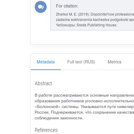
For citation:
Zharkoi M. E. (2019). Dopolnitel'noe professiona
zadacha sokhraneniia kachestva podgotovki spet
Чебоксары: Sreda Publishing House.
Metadata
Full text (RUS)
Metrics
Abstract
В работе рассматриваются основные направлени
образования работников уголовно-исполнительно
«Болонской» системы. Указываются пути нивели
России. Подчеркивается, что сохранение качеств
соблюдения законности.
References