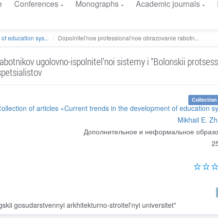
e
Conferences
Monographs
Academic journals
of education sys...
Dopolnitel'noe professional'noe obrazovanie rabotn...
botnikov ugolovno-ispolnitel'noi sistemy i "Bolonskii protsess
petsialistov
Collection 
ollection of articles «Current trends in the development of education 
Mikhail E. Zh
Дополнительное и неформальное образ
2
i gosudarstvennyi arkhitekturno-stroitel'nyi universitet"