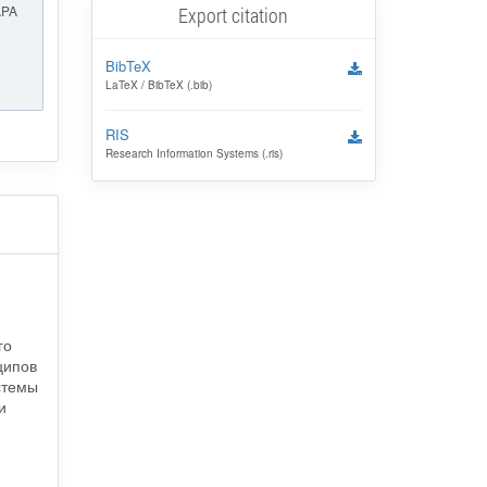
APA
Export citation
BibTeX
LaTeX / BibTeX (.bib)
RIS
Research Information Systems (.ris)
го
ципов
стемы
и