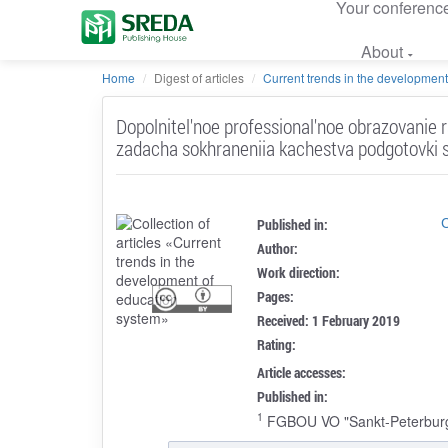
Your conferenc
About
Home
Digest of articles
Current trends in the development 
Dopolnitel'noe professional'noe obrazovanie ra
zadacha sokhraneniia kachestva podgotovki s
С
Published in:
Author:
Work direction:
Pages:
Received: 1 February 2019
Rating:
Article accesses:
Published in:
1
FGBOU VO "Sankt-Peterburgski