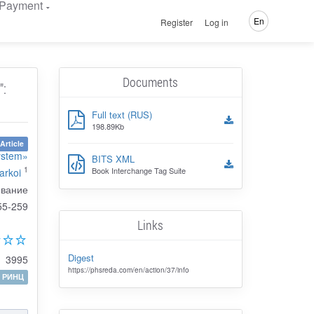
Payment
En
Register
Log in
Documents
":
Full text (RUS)
198.89Kb
Article
system»
BITS XML
1
Book Interchange Tag Suite
arkoi
ование
55-259
Links
Digest
3995
https://phsreda.com/en/action/37/info
РИНЦ