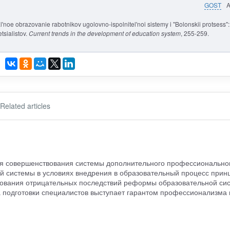
GOST
l'noe obrazovanie rabotnikov ugolovno-ispolnitel'noi sistemy i "Bolonskii protsess":
sialistov.
Current trends in the development of education system
, 255-259.
Related articles
я совершенствования системы дополнительного профессионально
й системы в условиях внедрения в образовательный процесс прин
рования отрицательных последствий реформы образовательной си
а подготовки специалистов выступает гарантом профессионализма 