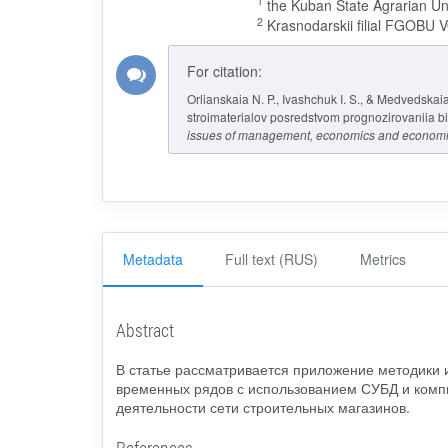
1
the Kuban State Agrarian Uni
2
Krasnodarskii filial FGOBU VO
For citation:
Orlianskaia N. P., Ivashchuk I. S., & Medvedska
stroimaterialov posredstvom prognozirovaniia 
issues of management, economics and economic
Metadata
Full text (RUS)
Metrics
Abstract
В статье рассматривается приложение методики 
временных рядов с использованием СУБД и комп
деятельности сети строительных магазинов.