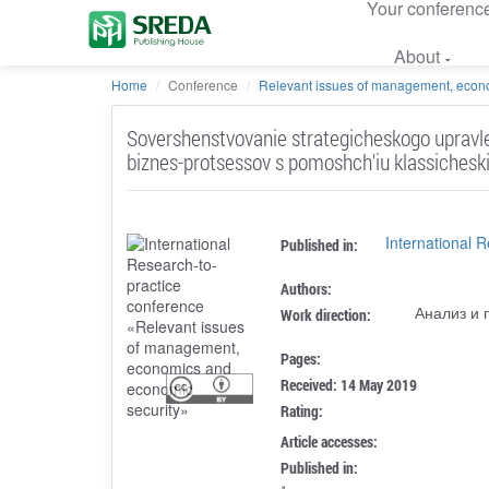
Your conferenc
About
Home
Conference
Relevant issues of management, econo
Sovershenstvovanie strategicheskogo upravle
biznes-protsessov s pomoshch'iu klassichesk
International 
Published in:
Authors:
Анализ и 
Work direction:
Pages:
Received: 14 May 2019
Rating:
Article accesses:
Published in: