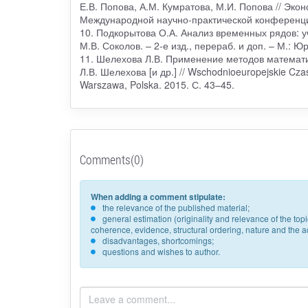
Е.В. Попова, А.М. Кумратова, М.И. Попова // Эк
Международной научно-практической конференции
10. Подкорытова О.А. Анализ временных рядов: у
М.В. Соколов. – 2-е изд., перераб. и доп. – М.: Юр
11. Шелехова Л.В. Применение методов математи
Л.В. Шелехова [и др.] // Wschodnioeuropejskie Cza
Warszawa, Polska. 2015. С. 43–45.
Comments(0)
When adding a comment stipulate:
the relevance of the published material;
general estimation (originality and relevance of the to
coherence, evidence, structural ordering, nature and the acc
disadvantages, shortcomings;
questions and wishes to author.