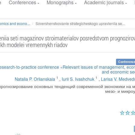
e
Conferences
Monographs
Academic journals
mics and econo...
Sovershenstvovanie strategicheskogo upravleniia se...
niia seti magazinov stroimaterialov posredstvom prognozirov
ikh modelei vremennykh riadov
Conference
Research-to-practice conference «Relevant issues of management, eco
and economic sec
1
1
Natalia P. Orlianskaia
,
Iurii S. Ivashchuk
,
Larisa V. Medved
прогнозирование основных тенденций современной экономики на м
мезо- и микро