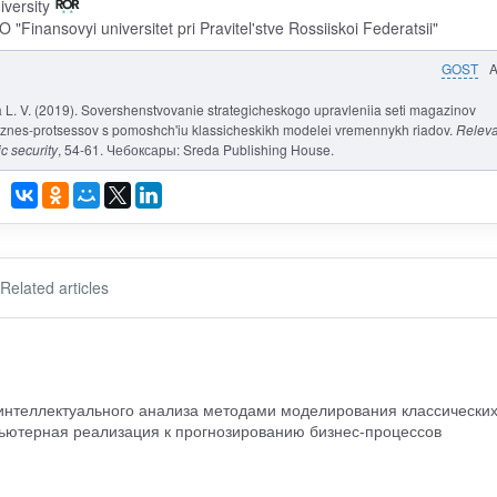
versity
 "Finansovyi universitet pri Pravitel'stve Rossiiskoi Federatsii"
GOST
ia L. V. (2019). Sovershenstvovanie strategicheskogo upravleniia seti magazinov
biznes-protsessov s pomoshch'iu klassicheskikh modelei vremennykh riadov.
Releva
 security
, 54-61. Чебоксары: Sreda Publishing House.
Related articles
интеллектуального анализа методами моделирования классически
ьютерная реализация к прогнозированию бизнес-процессов