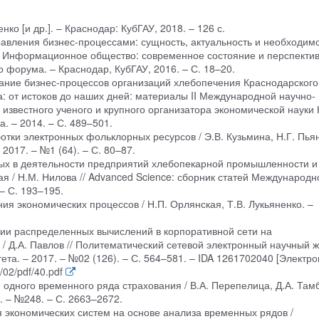
ко [и др.]. – Краснодар: КубГАУ, 2018. – 126 с.
вления бизнес-процессами: сущность, актуальность и необходим
 // Информационное общество: современное состояние и перспекти
 форума. – Краснодар, КубГАУ, 2016. – С. 18–20.
вание бизнес-процессов организаций хлебопечения Краснодарского
: от истоков до наших дней: материалы II Международной научно-
известного ученого и крупного организатора экономической науки
. – 2014. – С. 489–501.
отки электронных фольклорных ресурсов / Э.В. Кузьмина, Н.Г. Пья
2017. – №1 (64). – С. 80–87.
ных в деятельности предприятий хлебопекарной промышленности и
я / Н.М. Нилова // Advanced Science: сборник статей Международн
– С. 193–195.
ия экономических процессов / Н.П. Орлянская, Т.В. Лукьяненко. –
ции распределенных вычислений в корпоративной сети на
/ Д.А. Павлов // Политематический сетевой электронный научный 
ета. – 2017. – №02 (126). – С. 564–581. – IDA 1261702040 [Электр
/02/pdf/40.pdf
 одного временного ряда страхования / В.А. Перепелица, Д.А. Там
. – №248. – С. 2663–2672.
 экономических систем на основе анализа временных рядов /