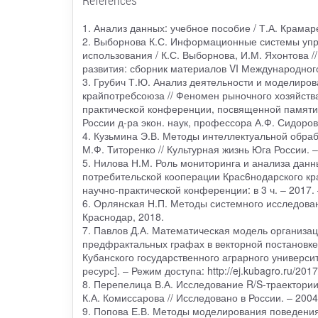
References
1. Анализ данных: учебное пособие / Т.А. Крамарен
2. Выборнова К.С. Информационные системы упра
использования / К.С. Выборнова, И.М. Яхонтова
развития: сборник материалов VI Международного
3. Грубич Т.Ю. Анализ деятельности и моделиро
крайпотребсоюза // Феномен рыночного хозяйства
практической конференции, посвященной памяти 
России д-ра экон. наук, профессора А.Ф. Сидорова
4. Кузьмина Э.В. Методы интеллектуальной обраб
М.Ф. Титоренко // Культурная жизнь Юга России. – 
5. Нилова Н.М. Роль мониторинга и анализа дан
потребительской кооперации Крас6нодарского кра
научно-практической конференции: в 3 ч. – 2017. 
6. Орлянская Н.П. Методы системного исследован
Краснодар, 2018.
7. Павлов Д.А. Математическая модель организа
предфрактальных графах в векторной постановке 
Кубанского государственного аграрного университ
ресурс]. – Режим доступа: http://ej.kubagro.ru/2017
8. Перепелица В.А. Исследование R/S-траектории
К.А. Комиссарова // Исследовано в России. – 2004
9. Попова Е.В. Методы моделирования поведения