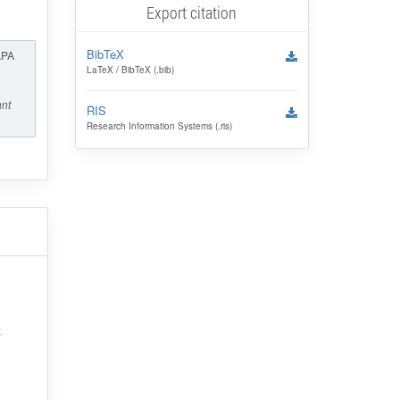
Export citation
BibTeX
APA
LaTeX / BibTeX (.bib)
nt
RIS
Research Information Systems (.ris)
х