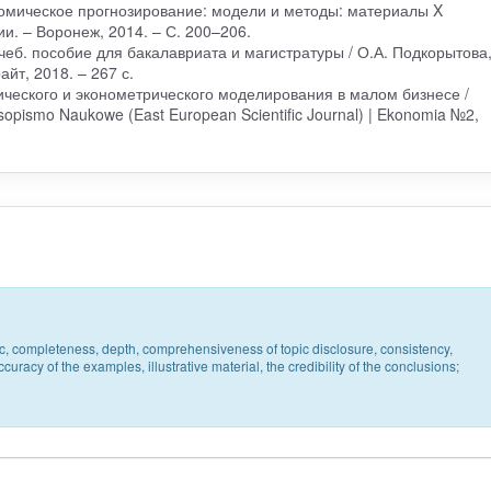
ономическое прогнозирование: модели и методы: материалы X
. – Воронеж, 2014. – С. 200–206.
чеб. пособие для бакалавриата и магистратуры / О.А. Подкорытова
айт, 2018. – 267 с.
ческого и эконометрического моделирования в малом бизнесе /
sopismo Naukowe (East European Scientific Journal) | Ekonomia №2,
pic, completeness, depth, comprehensiveness of topic disclosure, consistency,
uracy of the examples, illustrative material, the credibility of the conclusions;