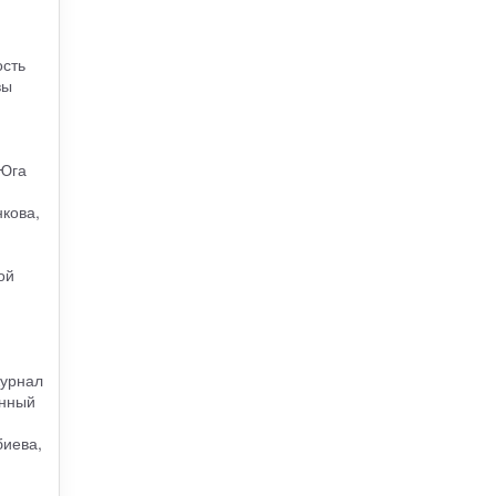
ость
вы
 Юга
нкова,
ой
журнал
онный
биева,