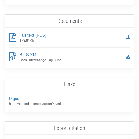
Documents
Full text (RUS)
179.81Kb
BITS XML
Book Interchange Tag Suite
Links
Digest
https://phsreda.com/en/action/68/info
Export citation