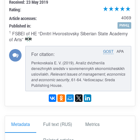
Received: 23 May 2019
Rating:
4069
Article accesses:
Published in:
РИНЦ
1
FSBEI of HE “Dmitri Hvorostovsky Siberian State Academy
of Arts”
GOST
APA
For citation:
Penkovskaia E. V. (2019). Analiz dvizheniia
denezhnykh sredstv v sovremennykh ekonomicheskikh
usloviiakh.
Relevant issues of management, economics
and economic security
, 61-64. Чебоксары: Sreda
Publishing House.
Metadata
Full text (RUS)
Metrics
Related articles