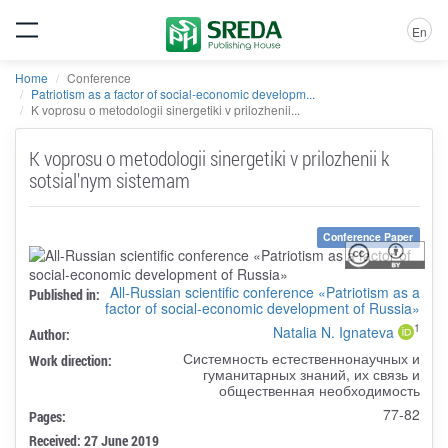
En
Home
Conference
Patriotism as a factor of social-economic developm...
K voprosu o metodologii sinergetiki v prilozhenii...
K voprosu o metodologii sinergetiki v prilozhenii k
sotsial'nym sistemam
Conference Paper
All-Russian scientific conference «Patriotism as a
Published in:
factor of social-economic development of Russia»
1
Natalia N. Ignateva
Author:
Системность естественнонаучных и
Work direction:
гуманитарных знаний, их связь и
общественная необходимость
77-82
Pages:
Received: 27 June 2019