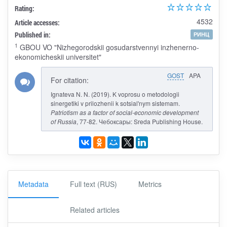
Rating:
4532
Article accesses:
Published in:
РИНЦ
1
GBOU VO "Nizhegorodskii gosudarstvennyi inzhenerno-
ekonomicheskii universitet"
GOST
APA
For citation:
Ignateva N. N. (2019). K voprosu o metodologii
sinergetiki v prilozhenii k sotsial'nym sistemam.
Patriotism as a factor of social-economic development
of Russia
, 77-82. Чебоксары: Sreda Publishing House.
Metadata
Full text (RUS)
Metrics
Related articles