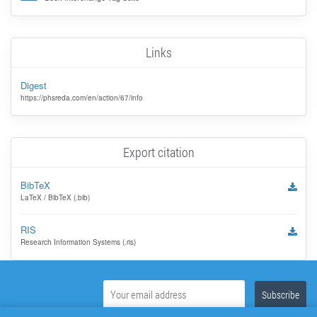
Links
Digest
https://phsreda.com/en/action/67/info
Export citation
BibTeX
LaTeX / BibTeX (.bib)
RIS
Research Information Systems (.ris)