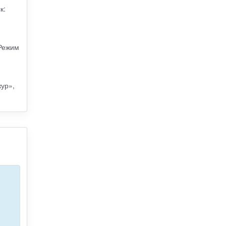
к:
 Режим
ур»,