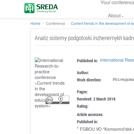
Your conferenc
About
Home
Conference
Current trends in the development of ed
Analiz sistemy podgotovki inzhenernykh kad
International Res
Published in:
Author:
Исследова
Work direction:
Pages:
Received: 2 March 2018
Rating:
Article accesses:
Published in:
1
FGBOU VO "Komsomol'skii-na