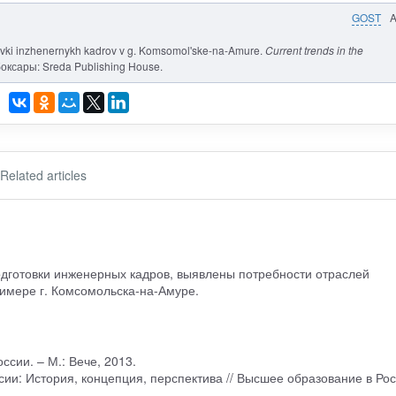
GOST
tovki inzhenernykh kadrov v g. Komsomol'ske-na-Amure.
Current trends in the
боксары: Sreda Publishing House.
Related articles
дготовки инженерных кадров, выявлены потребности отраслей
римере г. Комсомольска-на-Амуре.
ссии. – М.: Вече, 2013.
ии: История, концепция, перспектива // Высшее образование в Рос