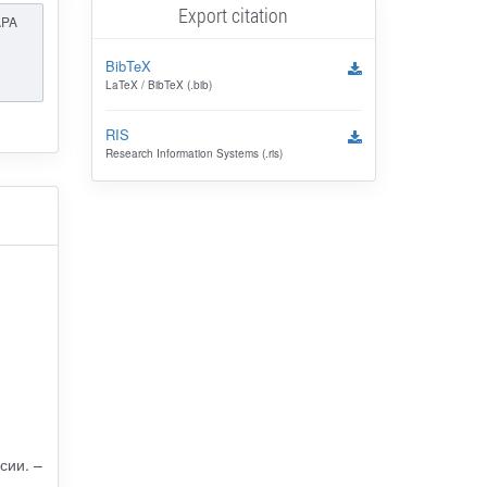
Export citation
APA
BibTeX
LaTeX / BibTeX (.bib)
RIS
Research Information Systems (.ris)
сии. –