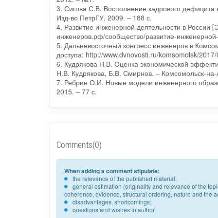
3. Сигова С.В. Восполнение кадрового дефицита н
Изд-во ПетрГУ, 2009. – 188 с.
4. Развитие инженерной деятельности в России [Э
инженеров.рф/сообщество/развитие-инженерной-
5. Дальневосточный конгресс инженеров в Комсо
доступа: http://www.dvnovosti.ru/komsomolsk/2017/
6. Кудрякова Н.В. Оценка экономической эффект
Н.В. Кудрякова, Б.В. Смирнов. – Комсомольск-на
7. Ребрин О.И. Новые модели инженерного образо
2015. – 77 с.
Comments(0)
When adding a comment stipulate:
the relevance of the published material;
general estimation (originality and relevance of the to
coherence, evidence, structural ordering, nature and the acc
disadvantages, shortcomings;
questions and wishes to author.