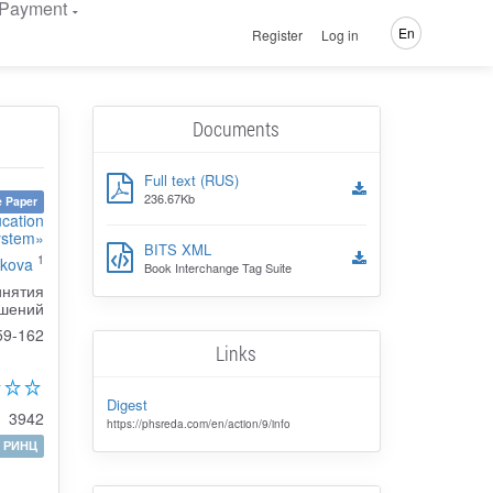
Payment
En
Register
Log in
Documents
Full text (RUS)
236.67Kb
 Paper
ucation
ystem»
BITS XML
1
akova
Book Interchange Tag Suite
инятия
шений
59-162
Links
Digest
3942
https://phsreda.com/en/action/9/info
РИНЦ