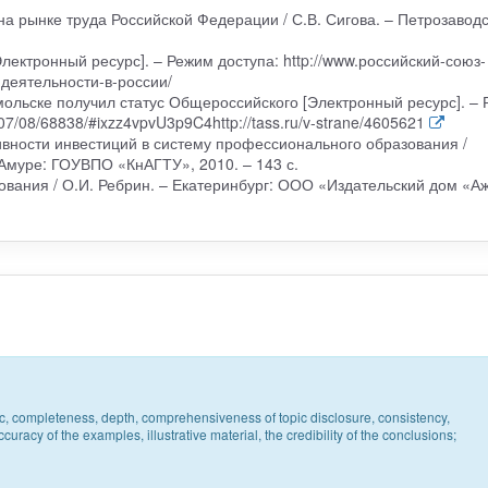
а рынке труда Российской Федерации / С.В. Сигова. – Петрозаводс
лектронный ресурс]. – Режим доступа: http://www.российский-союз-
деятельности-в-россии/
мольске получил статус Общероссийского [Электронный ресурс]. –
07/08/68838/#ixzz4vpvU3p9C4http://tass.ru/v-strane/4605621
ивности инвестиций в систему профессионального образования /
-Амуре: ГОУВПО «КнАГТУ», 2010. – 143 с.
вания / О.И. Ребрин. – Екатеринбург: ООО «Издательский дом «Аж
pic, completeness, depth, comprehensiveness of topic disclosure, consistency,
uracy of the examples, illustrative material, the credibility of the conclusions;