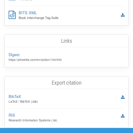
BITS XML
Book Interchange Tag Suite
Links
Digest
https://phsreda.com/en/action/104/info
Export citation
BibTeX
LaTeX / BibTeX (.bib)
RIS
Research Information Systems (.ris)