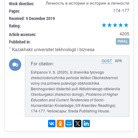
Личность в истории и история в личности
Work direction:
174-177
Pages:
Received: 9 December 2019
Rating:
4205
Article accesses:
Published in:
РИНЦ
1
Kazakhskii universitet tekhnologii i biznesa
GOST
APA
For citation:
Eshpanov V. S. (2020). Iz dnevnika tylovogo
zheleznodorozhnika perioda Velikoi Otechestvennoi
voiny (na primere putevogo obkhodchika
Berchogurskoi distantsii puti Aktiubinskogo otdeleniia
Orenburgskoi zheleznoi dorogi).
Problems of Higher
Education and Current Tendencies of Socio-
Humanitarian Knowledge (VII Arsentiev Readings)
,
174-177. Чебоксары: Sreda Publishing House.