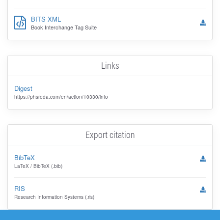
BITS XML
Book Interchange Tag Suite
Links
Digest
https://phsreda.com/en/action/10330/info
Export citation
BibTeX
LaTeX / BibTeX (.bib)
RIS
Research Information Systems (.ris)