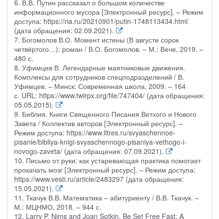
6. В.В. Путин рассказал о большом количестве
информационного мусора [Электронный ресурс]. – Режим
доступа: https://ria.ru/20210901/putin-1748113434.html
(дата обращения: 02.09.2021).
7. Богомолов В.О. Момент истины (В августе сорок
четвёртого…): роман / В.О. Богомолов. – М.: Вече, 2019. –
480 с.
8. Уфимцев В. Легендарные маятниковые движения.
Комплексы для сотрудников спецподразделений / В.
Уфимцев. – Минск: Современная школа, 2009. – 164
с. URL: https://www.twirpx.org/file/747404/ (дата обращения:
05.05.2015).
9. Библия. Книги Священного Писания Ветхого и Нового
Завета / Коллектив авторов [Электронный ресурс]. –
Режим доступа: https://www.litres.ru/svyaschennoe-
pisanie/bibliya-knigi-svyaschennogo-pisaniya-vethogo-i-
novogo-zaveta/ (дата обращения: 07.09.2021).
10. Письмо от руки: как устаревающая практика помогает
прокачать мозг [Электронный ресурс]. – Режим доступа:
https://www.vesti.ru/article/2483297 (дата обращения:
15.05.2021).
11. Ткачук В.В. Математика – абитуриенту / В.В. Ткачук. –
М.: МЦНМО, 2018. – 944 с.
12. Larry P. Nims and Joan Sotkin. Be Set Free Fast: A