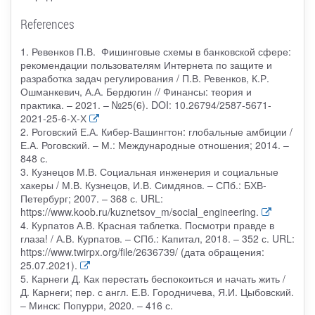
References
1. Ревенков П.В. Фишинговые схемы в банковской сфере:
рекомендации пользователям Интернета по защите и
разработка задач регулирования / П.В. Ревенков, К.Р.
Ошманкевич, А.А. Бердюгин // Финансы: теория и
практика. – 2021. – №25(6). DOI: 10.26794/2587-5671-
2021-25-6-Х-Х
2. Роговский Е.А. Кибер-Вашингтон: глобальные амбиции /
Е.А. Роговский. – М.: Международные отношения; 2014. –
848 с.
3. Кузнецов М.В. Социальная инженерия и социальные
хакеры / М.В. Кузнецов, И.В. Симдянов. – СПб.: БХВ-
Петербург; 2007. – 368 с. URL:
https://www.koob.ru/kuznetsov_m/social_engineering.
4. Курпатов А.В. Красная таблетка. Посмотри правде в
глаза! / А.В. Курпатов. – СПб.: Капитал, 2018. – 352 с. URL:
https://www.twirpx.org/file/2636739/ (дата обращения:
25.07.2021).
5. Карнеги Д. Как перестать беспокоиться и начать жить /
Д. Карнеги; пер. с англ. Е.В. Городничева, Я.И. Цыбовский.
– Минск: Попурри, 2020. – 416 с.