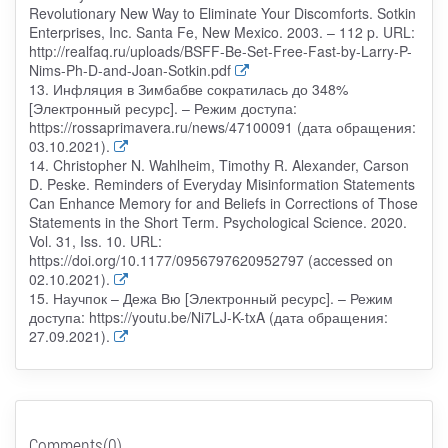
Revolutionary New Way to Eliminate Your Discomforts. Sotkin
Enterprises, Inc. Santa Fe, New Mexico. 2003. – 112 p. URL:
http://realfaq.ru/uploads/BSFF-Be-Set-Free-Fast-by-Larry-P-
Nims-Ph-D-and-Joan-Sotkin.pdf
13. Инфляция в Зимбабве сократилась до 348%
[Электронный ресурс]. – Режим доступа:
https://rossaprimavera.ru/news/47100091 (дата обращения:
03.10.2021).
14. Christopher N. Wahlheim, Timothy R. Alexander, Carson
D. Peske. Reminders of Everyday Misinformation Statements
Can Enhance Memory for and Beliefs in Corrections of Those
Statements in the Short Term. Psychological Science. 2020.
Vol. 31, Iss. 10. URL:
https://doi.org/10.1177/0956797620952797 (accessed on
02.10.2021).
15. Научпок – Дежа Вю [Электронный ресурс]. – Режим
доступа: https://youtu.be/Ni7LJ-K-txA (дата обращения:
27.09.2021).
Comments(0)