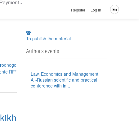
Payment
En
Register
Log in
To publish the material
Author's events
narodnogo
dente RF"
Law, Economics and Management
All-Russian scientific and practical
conference with in...
kikh