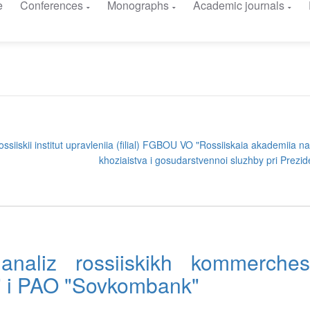
e
Conferences
Monographs
Academic journals
ssiiskii institut upravleniia (filial) FGBOU VO "Rossiiskaia akademiia 
khoziaistva i gosudarstvennoi sluzhby pri Prezi
i analiz rossiiskikh kommerches
" i PAO "Sovkombank"