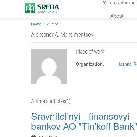
Your conferenc
About
Home
Author
Aleksandr A. Maksimentsev
Place of work
Organization:
Iuzhno-Ro
Author's articles(1)
Sravnitel'nyi finansovy
bankov AO "Tin'koff Bank