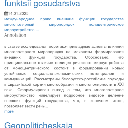
funktsii gosudarstva
14.01.2025
международное право
внешние функции государства
многополярный миропорядок
полицентрическое
мироустройство
...
Annotation
в статье исследованы теоретико-прикладные аспекты влияния
многополярного миропорядка на механизм формирования
внешних функций государства. Обосновано, что
принципиальное отличие полицентрического мироустройства
от моноцентрического состоит в формировании новых
устойчивых социально-экономических потенциалов и
коммуникаций. Рассмотрены белорусско-российские подходы
к Евразийской хартии многообразия и многополярности в XXI
веке. Сформулирован вывод о том, что многополярное
мироустройство нивелирует подробное видовое деление
внешних функций государства, что, в конечном итоге,
позволяет вести речь...
more
Geopoliticheskaia