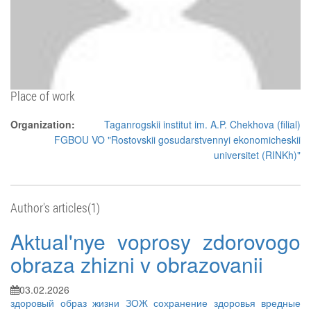
Place of work
Organization:
Taganrogskii institut im. A.P. Chekhova (filial)
FGBOU VO "Rostovskii gosudarstvennyi ekonomicheskii
universitet (RINKh)"
Author's articles(1)
Aktual'nye voprosy zdorovogo
obraza zhizni v obrazovanii
03.02.2026
здоровый образ жизни
ЗОЖ
сохранение здоровья
вредные