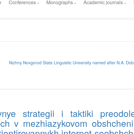
e
Conferences
Monographs
Academic journals
Nizhny Novgorod State Linguistic University named after N.A. Do
nye strategii i taktiki preodole
ch v mezhiazykovom obshcheni
rientirovannykh internet-soobshch