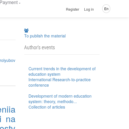
Payment
En
Register
Log in
To publish the material
Author's events
brolyubov
Current trends in the development of
education system
International Research-to-practice
conference
Development of modern education
system: theory, methodo...
niia
Сollection of articles
i na
estv