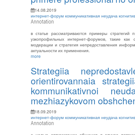
14.08.2019
интернет-форум
коммуникативная неудача
когнити
Annotation
в статье рассматриваются примеры стратегий 
узкопрофильных интернет-форумов, такие как с
модерации и стратегия непредоставления информ
актуальности их применения.
more
Strategiia nepredostav
orientirovannaia strategi
kommunikativnoi neud
mezhiazykovom obshchen
18.09.2019
интернет-форум
коммуникативная неудача
когнити
Annotation
с целью оптимизации общения в случае потенц