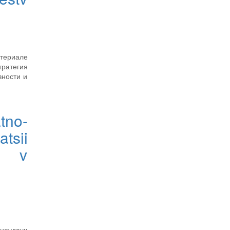
териале
ратегия
вности и
tno-
tsii
ii v
неудачи