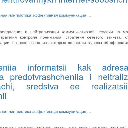
вная лингвистика
эффективная коммуникация
...
преодоления и нейтрализации коммуникативной неудачи на ма
тратегия контроля понимания, стратегия сетевого этикета, ст
ации, на основе анализы которых делаются выводы об эффекти
leniia informatsii kak adresa
ia predotvrashcheniia i neitraliza
achi, sredstva ee realizats
ii
вная лингвистика
эффективная коммуникация
...
иальной коммуникативной угрозы или явной коммуникативной 