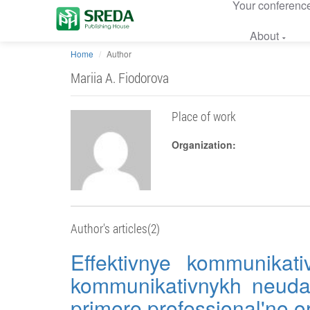
Your conferenc
About
Home
Author
Mariia A. Fiodorova
Place of work
Organization:
Author's articles(2)
Effektivnye kommunikativ
kommunikativnykh neuda
primere professional'no o