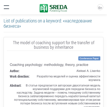
En
List of publications on a keyword: «наследование
бизнеса»
The model of coaching support for the transfer of
business by inheritance
Conference Paper
Coaching psychology: methodology, theory, practice
Author:
Aleksei A. Lisenko
Work direction:
Разработка моделей и оценка эффективности
коучинга
Abstract:
В статье предлагается авторская двухэтапная модель
коучинговой поддержки для передачи бизнеса по
наследству. Задача модели – помочь текущему собственнику
бизнеса заблаговременно передать наработанный капитал
потенциальному собственнику, минимизировав при этом риски
потери бизнеса после вступления новым собственником в
наследство.