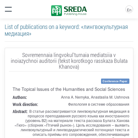
En
List of publications on a keyword: «лингвокультурная
медиация»
Sovremennaia lingvokul'turnaia mediatsiia v
inoiazychnoi auditorii (tekst korotkogo rasskaza Bulata
Khanova)
Conference Paper
The Topical Issues of the Humanities and Social Sciences
Authors:
Anna A. Nemyka, Anastasiia M. Ushnova
Work direction:
Филология в системе образования
Abstract:
В статье рассматривается лингвокультурная медиация в
процессе преподавания русского языка как иностранного
(уровень B2) на материале текста рассказа Булата Ханова
«Гюго» (сборник «Птичий рынок»). Цель исследования – выявить
лингвокультурный и лингводидактический потенциал текста и
описать приёмы его сопровождения, обеспечивающие