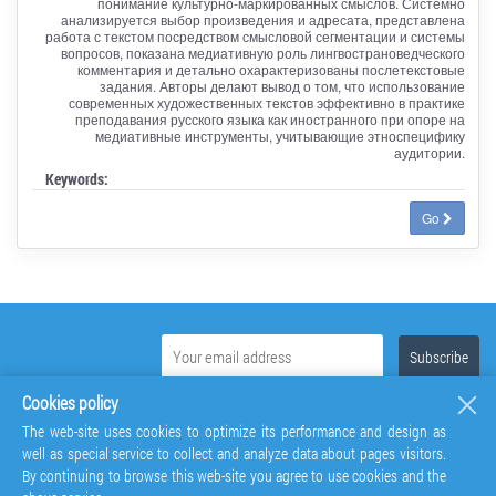
понимание культурно-маркированных смыслов. Системно
анализируется выбор произведения и адресата, представлена
работа с текстом посредством смысловой сегментации и системы
вопросов, показана медиативную роль лингвострановедческого
комментария и детально охарактеризованы послетекстовые
задания. Авторы делают вывод о том, что использование
современных художественных текстов эффективно в практике
преподавания русского языка как иностранного при опоре на
медиативные инструменты, учитывающие этноспецифику
аудитории.
Keywords:
Go
Cookies policy
The web-site uses cookies to optimize its performance and design as
well as special service to collect and analyze data about pages visitors.
By continuing to browse this web-site you agree to use cookies and the