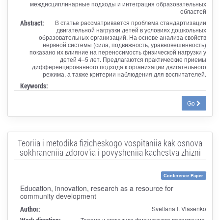
междисциплинарные подходы и интеграция образовательных
областей
Abstract:
В статье рассматривается проблема стандартизации
двигательной нагрузки детей в условиях дошкольных
образовательных организаций. На основе анализа свойств
нервной системы (сила, подвижность, уравновешенность)
показано их влияние на переносимость физической нагрузки у
детей 4–5 лет. Предлагаются практические приемы
дифференцированного подхода к организации двигательного
режима, а также критерии наблюдения для воспитателей.
Keywords:
Go
Teoriia i metodika fizicheskogo vospitaniia kak osnova
sokhraneniia zdorov'ia i povysheniia kachestva zhizni
Conference Paper
Education, innovation, research as a resource for
community development
Author:
Svetlana I. Vlasenko
Теория и методика физического воспитания,