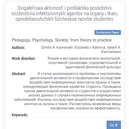
Dvigatel'naia aktivnost' i profilaktika posledstvii
vozdeistviia infektsionnykh agentov na organy i tkani,
opredeliaiushchikh fizicheskoe razvitie studentov
Conference Paper
Pedagogy, Psychology, Society: from theory to practice
Authors:
Dmitrii A. Kamenskii, Elizaveta I. Kalinina, Valerii A.
Kaznacheev
Work direction:
Теория и методика физического воспитания,
спортивной тренировки, оздоровительной и
адаптивной физической культуры
Abstract:
В статье анализируются проблемы и перспективы
двигательной активности и профилактики последствий
воздействия инфекционных агентов на органы и ткани,
определяющих физическое развитие студента. Проведена
оценка двигательной активности студентов и осуществлен
анализ данных о случаях перенесенных инфекционных
заболеваний. Изучены последствия воздействия инфекционных
агентов на органы и ткани. Рассмотрены возможные меры
профилактики, изучена их эффективность.
Keywords:
Go