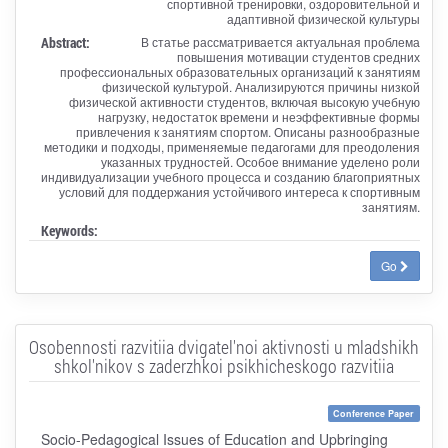
спортивной тренировки, оздоровительной и
адаптивной физической культуры
Abstract:
В статье рассматривается актуальная проблема
повышения мотивации студентов средних
профессиональных образовательных организаций к занятиям
физической культурой. Анализируются причины низкой
физической активности студентов, включая высокую учебную
нагрузку, недостаток времени и неэффективные формы
привлечения к занятиям спортом. Описаны разнообразные
методики и подходы, применяемые педагогами для преодоления
указанных трудностей. Особое внимание уделено роли
индивидуализации учебного процесса и созданию благоприятных
условий для поддержания устойчивого интереса к спортивным
занятиям.
Keywords:
Go
Osobennosti razvitiia dvigatel'noi aktivnosti u mladshikh
shkol'nikov s zaderzhkoi psikhicheskogo razvitiia
Conference Paper
Socio-Pedagogical Issues of Education and Upbringing