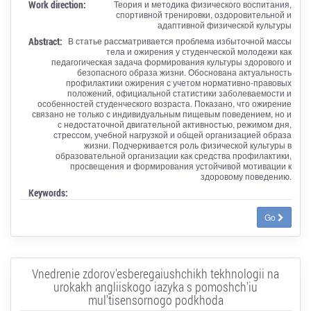
Work direction:
Теория и методика физического воспитания,
спортивной тренировки, оздоровительной и
адаптивной физической культуры
Abstract:
В статье рассматривается проблема избыточной массы
тела и ожирения у студенческой молодежи как
педагогическая задача формирования культуры здорового и
безопасного образа жизни. Обоснована актуальность
профилактики ожирения с учетом нормативно-правовых
положений, официальной статистики заболеваемости и
особенностей студенческого возраста. Показано, что ожирение
связано не только с индивидуальным пищевым поведением, но и
с недостаточной двигательной активностью, режимом дня,
стрессом, учебной нагрузкой и общей организацией образа
жизни. Подчеркивается роль физической культуры в
образовательной организации как средства профилактики,
просвещения и формирования устойчивой мотивации к
здоровому поведению.
Keywords:
Go
Vnedrenie zdorov'esberegaiushchikh tekhnologii na
urokakh angliiskogo iazyka s pomoshch'iu
mul'tisensornogo podkhoda