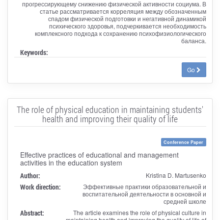
прогрессирующему снижению физической активности социума. В
статье рассматривается корреляция между обозначенным
спадом физической подготовки и негативной динамикой
психического здоровья, подчеркивается необходимость
комплексного подхода к сохранению психофизиологического
баланса.
Keywords:
Go
The role of physical education in maintaining students'
health and improving their quality of life
Conference Paper
Effective practices of educational and management
activities in the education system
Author:
Kristina D. Martusenko
Work direction:
Эффективные практики образовательной и
воспитательной деятельности в основной и
средней школе
Abstract:
The article examines the role of physical culture in
maintaining health and improving the quality of life of