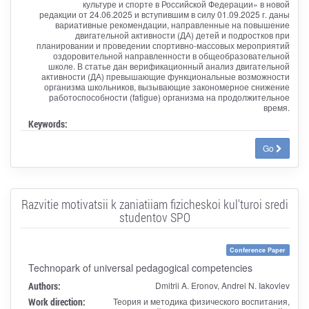
культуре и спорте в Российской Федерации» в новой
редакции от 24.06.2025 и вступившим в силу 01.09.2025 г. даны
вариативные рекомендации, направленные на повышение
двигательной активности (ДА) детей и подростков при
планировании и проведении спортивно-массовых мероприятий
оздоровительной направленности в общеобразовательной
школе. В статье дан верификационный анализ двигательной
активности (ДА) превышающие функциональные возможности
организма школьников, вызывающие закономерное снижение
работоспособности (fatigue) организма на продолжительное
время.
Keywords:
Go
Razvitie motivatsii k zaniatiiam fizicheskoi kul'turoi sredi
studentov SPO
Conference Paper
Technopark of universal pedagogical competencies
Authors:
Dmitrii A. Eronov, Andrei N. Iakovlev
Work direction:
Теория и методика физического воспитания,