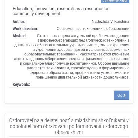
Conference Paper
Education, innovation, research as a resource for
community development
Author:
Nadezhda V. Kurchina
Work direction:
Современные технологии в образовании
Abstract:
Статья посвящена актуальной проблеме внедрения
здоровьесберегающих педагогических технологий в
дошкольных образовательных учреждениях с целью сохранения
и укрепления здоровья детей в условиях современных
образовательных требований. Рассматриваются ключевые
аспекты здоровьесбережения, включая физическое, психическое
и социальное благополучие воспитанников. Особое внимание
уделяется технологиям, способствующим формированию
здорового образа жизни, профилактике утомляемости и
повышению двигательной активности дошкольников.
Keywords:
Go
Ozdorovitel'naia deiatel'nost' s mladshimi shkol'nikami v
dopolnitel'nom obrazovanii po formirovaniiu zdorovogo
obraza zhizni