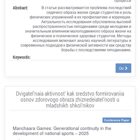
процессе
Abstract:
В статье рассматривается проблема последствий
сидячего образа жизни среди студентов и роль
физических упражнений в их профилактике и коррекции.
Актуальность исследования обусловлена высокой
распространенностью гиподинамии среди молодежи и
значительным влиянием малоподвижного образа жизни на
физическое и психическое здоровье студентов. Методы
исследования включают анализ научной литературы и
современных подходов к физической активности как средству
борьбы с последствиями гиподинамии.
Keywords:
Go
Dvigatel'naia aktivnost' kak sredstvo formirovaniia
osnov zdorovogo obraza zhiznedeiatel'nosti u
mladshikh shkol'nikov
Conference Paper
Manchaara Games: Generational continuity in the
development of national sports – 2025