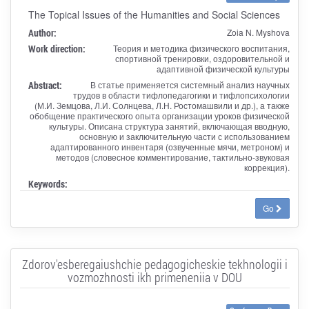
The Topical Issues of the Humanities and Social Sciences
Author:
Zoia N. Myshova
Work direction:
Теория и методика физического воспитания,
спортивной тренировки, оздоровительной и
адаптивной физической культуры
Abstract:
В статье применяется системный анализ научных
трудов в области тифлопедагогики и тифлопсихологии
(М.И. Земцова, Л.И. Солнцева, Л.Н. Ростомашвили и др.), а также
обобщение практического опыта организации уроков физической
культуры. Описана структура занятий, включающая вводную,
основную и заключительную части с использованием
адаптированного инвентаря (озвученные мячи, метроном) и
методов (словесное комментирование, тактильно-звуковая
коррекция).
Keywords:
Go
Zdorov'esberegaiushchie pedagogicheskie tekhnologii i
vozmozhnosti ikh primeneniia v DOU