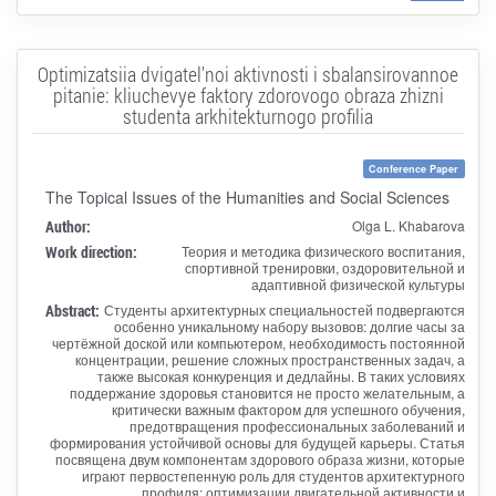
Optimizatsiia dvigatel'noi aktivnosti i sbalansirovannoe
pitanie: kliuchevye faktory zdorovogo obraza zhizni
studenta arkhitekturnogo profilia
Conference Paper
The Topical Issues of the Humanities and Social Sciences
Author:
Olga L. Khabarova
Work direction:
Теория и методика физического воспитания,
спортивной тренировки, оздоровительной и
адаптивной физической культуры
Abstract:
Студенты архитектурных специальностей подвергаются
особенно уникальному набору вызовов: долгие часы за
чертёжной доской или компьютером, необходимость постоянной
концентрации, решение сложных пространственных задач, а
также высокая конкуренция и дедлайны. В таких условиях
поддержание здоровья становится не просто желательным, а
критически важным фактором для успешного обучения,
предотвращения профессиональных заболеваний и
формирования устойчивой основы для будущей карьеры. Статья
посвящена двум компонентам здорового образа жизни, которые
играют первостепенную роль для студентов архитектурного
профиля: оптимизации двигательной активности и