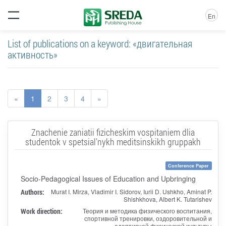
En
List of publications on a keyword: «двигательная
активность»
«
1
2
3
4
»
Znachenie zaniatii fizicheskim vospitaniem dlia
studentok v spetsial'nykh meditsinskikh gruppakh
Conference Paper
Socio-Pedagogical Issues of Education and Upbringing
Authors:
Murat I. Mirza, Vladimir I. Sidorov, Iurii D. Ushkho, Aminat P.
Shishkhova, Albert K. Tutarishev
Work direction:
Теория и методика физического воспитания,
спортивной тренировки, оздоровительной и
адаптивной физической культуры