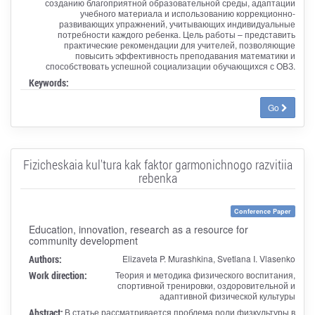
созданию благоприятной образовательной среды, адаптации
учебного материала и использованию коррекционно-
развивающих упражнений, учитывающих индивидуальные
потребности каждого ребенка. Цель работы – представить
практические рекомендации для учителей, позволяющие
повысить эффективность преподавания математики и
способствовать успешной социализации обучающихся с ОВЗ.
Keywords:
Go
Fizicheskaia kul'tura kak faktor garmonichnogo razvitiia
rebenka
Conference Paper
Education, innovation, research as a resource for
community development
Authors:
Elizaveta P. Murashkina, Svetlana I. Vlasenko
Work direction:
Теория и методика физического воспитания,
спортивной тренировки, оздоровительной и
адаптивной физической культуры
Abstract:
В статье рассматривается проблема роли физкультуры в