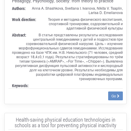
Pedagogy, Psychology, Society: from theory to practice
Authors:
Anna A. Shashkova, Svetlana I. Ivanova, Nikita V. Tsaplin,
Larisa D. Emelianova
Work direction:
Теория и методика физического воспитания,
спортивной тренировки, оздоровительной и
адаптивной физической культуры
Abstract:
В статье представлены результаты исследования
центральной гемодинамики у детей и подростков при
соревновательной физической нагрузке. Цель – изучение
морфофункциональных сдвигов гемодинамики. Исследование
проведено на базе ЧПК им. Н.В. Никольского (71 человек, средний
возраст 18,4±0,1 года). Результаты стратифицированы по трём
типам тренинга («AMRAP», «For Time», «Chipper»). Выявлена
регулятивная дисфункция пульсовой активности и кислородный
долг на клеточном уровне. Результаты необходимы для
разработки цифровой платформы индивидуальных
тренировочных программ.
Keywords:
Go
Health-saving physical education technologies in
schools as a tool for preventing physical inactivity