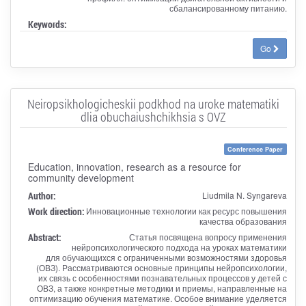
сбалансированному питанию.
Keywords:
Go
Neiropsikhologicheskii podkhod na uroke matematiki
dlia obuchaiushchikhsia s OVZ
Conference Paper
Education, innovation, research as a resource for
community development
Author:
Liudmila N. Syngareva
Work direction:
Инновационные технологии как ресурс повышения
качества образования
Abstract:
Статья посвящена вопросу применения
нейропсихологического подхода на уроках математики
для обучающихся с ограниченными возможностями здоровья
(ОВЗ). Рассматриваются основные принципы нейропсихологии,
их связь с особенностями познавательных процессов у детей с
ОВЗ, а также конкретные методики и приемы, направленные на
оптимизацию обучения математике. Особое внимание уделяется