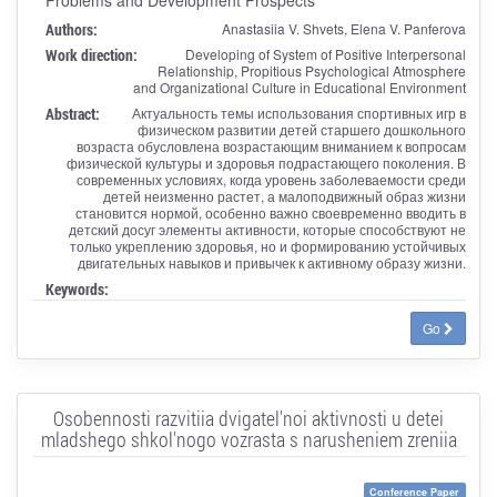
Authors:
Anastasiia V. Shvets, Elena V. Panferova
Work direction:
Developing of System of Positive Interpersonal
Relationship, Propitious Psychological Atmosphere
and Organizational Culture in Educational Environment
Abstract:
Актуальность темы использования спортивных игр в
физическом развитии детей старшего дошкольного
возраста обусловлена возрастающим вниманием к вопросам
физической культуры и здоровья подрастающего поколения. В
современных условиях, когда уровень заболеваемости среди
детей неизменно растет, а малоподвижный образ жизни
становится нормой, особенно важно своевременно вводить в
детский досуг элементы активности, которые способствуют не
только укреплению здоровья, но и формированию устойчивых
двигательных навыков и привычек к активному образу жизни.
Keywords:
Go
Osobennosti razvitiia dvigatel'noi aktivnosti u detei
mladshego shkol'nogo vozrasta s narusheniem zreniia
Conference Paper