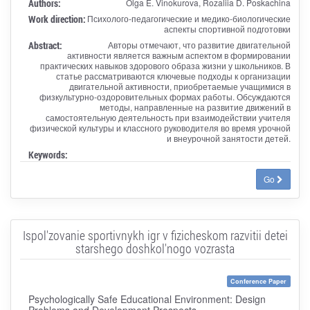
Authors:
Olga E. Vinokurova, Rozaliia D. Poskachina
Work direction:
Психолого-педагогические и медико-биологические
аспекты спортивной подготовки
Abstract:
Авторы отмечают, что развитие двигательной
активности является важным аспектом в формировании
практических навыков здорового образа жизни у школьников. В
статье рассматриваются ключевые подходы к организации
двигательной активности, приобретаемые учащимися в
физкультурно-оздоровительных формах работы. Обсуждаются
методы, направленные на развитие движений в
самостоятельную деятельность при взаимодействии учителя
физической культуры и классного руководителя во время урочной
и внеурочной занятости детей.
Keywords:
Go
Ispol'zovanie sportivnykh igr v fizicheskom razvitii detei
starshego doshkol'nogo vozrasta
Conference Paper
Psychologically Safe Educational Environment: Design
Problems and Development Prospects