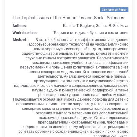
Conference Paper
The Topical Issues of the Humanities and Social Sciences
Authors:
Kamilla T. Bagieva, Gulnaz R. Sitdikova
Work direction:
Теория и методика обучения и воспитания
Abstract:
В статье обосновывается эффективность внедрения
здоровьесберегающих технологий на уроках английского
языка через мультисенсорный подход, одновременно
задействующий зрительные, тактильные, кинестетические и
слуховые каналы восприятия учащихся. Рассматриваются
механизмы снижения учебного стресса, профилактики
переутомления и повышения когнитивной активности за счёт
смены сенсорных модальностей в процессе иноязычной
деятельности. Анализируются конкретные приёмы:
артикуляционная гимнастика с визуализацией звуков,
пальчиковые игры с лексическим сопровождением, динамические
паузы с аудио- и кинестетической поддержкой, а также
релаксационные упражнения на английском языке.
Подчёркивается особая значимость данного подхода для детей с
ограниченными возможностями здоровья, у которых сохранные
сенсорные каналы становятся компенсаторной основой для
освоения языкового материала без дополнительной
психоэмоциональной нагрузки. Статья адресована
преподавателям иностранных языков, логопедам и
специалистам по инклюзивному образованию, стремящимся
сочетать обучение с сохранением физического и психического
здоровья учащихся.