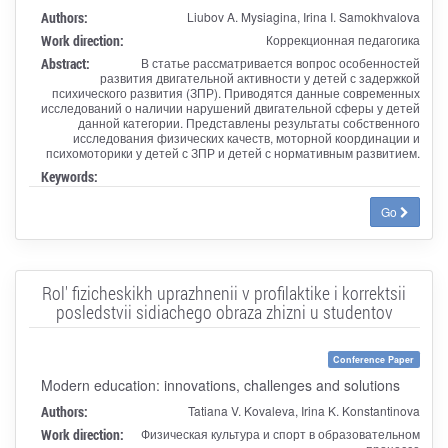
Authors:
Liubov A. Mysiagina, Irina I. Samokhvalova
Work direction:
Коррекционная педагогика
Abstract:
В статье рассматривается вопрос особенностей
развития двигательной активности у детей с задержкой
психического развития (ЗПР). Приводятся данные современных
исследований о наличии нарушений двигательной сферы у детей
данной категории. Представлены результаты собственного
исследования физических качеств, моторной координации и
психомоторики у детей с ЗПР и детей с нормативным развитием.
Keywords:
Go
Rol' fizicheskikh uprazhnenii v profilaktike i korrektsii
posledstvii sidiachego obraza zhizni u studentov
Conference Paper
Modern education: innovations, challenges and solutions
Authors:
Tatiana V. Kovaleva, Irina K. Konstantinova
Work direction:
Физическая культура и спорт в образовательном