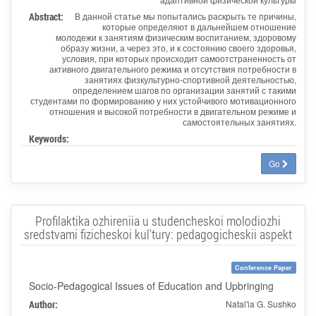
Abstract:
В данной статье мы попытались раскрыть те причины,
которые определяют в дальнейшем отношение
молодежи к занятиям физическим воспитанием, здоровому
образу жизни, а через это, и к состоянию своего здоровья,
условия, при которых происходит самоотстраненность от
активного двигательного режима и отсутствия потребности в
занятиях физкультурно-спортивной деятельностью,
определением шагов по организации занятий с такими
студентами по формированию у них устойчивого мотивационного
отношения и высокой потребности в двигательном режиме и
самостоятельных занятиях.
Keywords:
Go
Profilaktika ozhireniia u studencheskoi molodiozhi
sredstvami fizicheskoi kul'tury: pedagogicheskii aspekt
Conference Paper
Socio-Pedagogical Issues of Education and Upbringing
Author:
Natal'ia G. Sushko