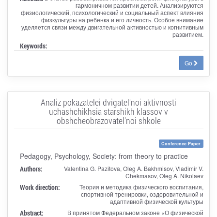
гармоничном развитии детей. Анализируются
физиологический, психологический и социальный аспект влияния
физкультуры на ребенка и его личность. Особое внимание
уделяется связи между двигательной активностью и когнитивным
развитием.
Keywords:
Go
Analiz pokazatelei dvigatel'noi aktivnosti
uchashchikhsia starshikh klassov v
obshcheobrazovatel'noi shkole
Conference Paper
Pedagogy, Psychology, Society: from theory to practice
Authors:
Valentina G. Pazitova, Oleg A. Bakhmisov, Vladimir V.
Chekmasov, Oleg A. Nikolaev
Work direction:
Теория и методика физического воспитания,
спортивной тренировки, оздоровительной и
адаптивной физической культуры
Abstract:
В принятом Федеральном законе «О физической