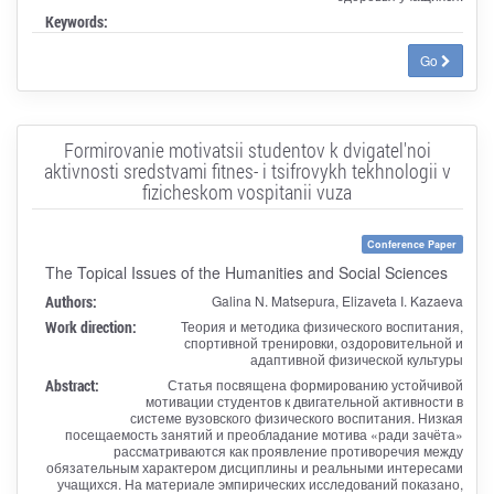
Keywords:
Go
Formirovanie motivatsii studentov k dvigatel'noi
aktivnosti sredstvami fitnes- i tsifrovykh tekhnologii v
fizicheskom vospitanii vuza
Conference Paper
The Topical Issues of the Humanities and Social Sciences
Authors:
Galina N. Matsepura, Elizaveta I. Kazaeva
Work direction:
Теория и методика физического воспитания,
спортивной тренировки, оздоровительной и
адаптивной физической культуры
Abstract:
Статья посвящена формированию устойчивой
мотивации студентов к двигательной активности в
системе вузовского физического воспитания. Низкая
посещаемость занятий и преобладание мотива «ради зачёта»
рассматриваются как проявление противоречия между
обязательным характером дисциплины и реальными интересами
учащихся. На материале эмпирических исследований показано,