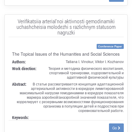
Verifikatsiia arterial'noi aktivnosti gemodinamiki
uchashcheisia molodezhi s razlichnym statusom
nagruzki
Conference Paper
The Topical Issues of the Humanities and Social Sciences
Authors:
Tatiana I. Vinokur, Viktor I. Kozhanov
Work direction:
Теория и методика физического воспитания,
спортивной тренировки, оздоровительной и
адаптивной физической культуры
Abstract:
В статье рассматривается концепция адаптационной
артериальной активности в коридоре лимитированной
максимальной нагрузки гемодинамики в коридоре показателя
маркера аэробной/анаэробной значений показателя, что
коррелирует с резервными возможностями функционирования
организма в популяции детей и подростков при
соревновательной работе.
Keywords:
Go