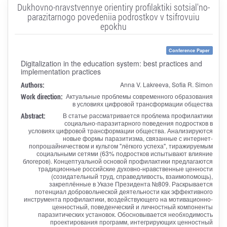
Dukhovno-nravstvennye orientiry profilaktiki sotsial'no-
parazitarnogo povedeniia podrostkov v tsifrovuiu
epokhu
Conference Paper
Digitalization in the education system: best practices and
implementation practices
Authors:
Anna V. Lakreeva, Sofia R. Simon
Work direction:
Актуальные проблемы современного образования
в условиях цифровой трансформации общества
Abstract:
В статье рассматривается проблема профилактики
социально-паразитарного поведения подростков в
условиях цифровой трансформации общества. Анализируются
новые формы паразитизма, связанные с интернет-
попрошайничеством и культом "лёгкого успеха", тиражируемым
социальными сетями (63% подростков испытывают влияние
блогеров). Концептуальной основой профилактики предлагаются
традиционные российские духовно-нравственные ценности
(созидательный труд, справедливость, взаимопомощь),
закреплённые в Указе Президента №809. Раскрывается
потенциал добровольческой деятельности как эффективного
инструмента профилактики, воздействующего на мотивационно-
ценностный, поведенческий и личностный компоненты
паразитических установок. Обосновывается необходимость
проектирования программ, интегрирующих ценностный