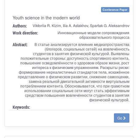
Conference Paper
Youth science in the modern world
Authors:
Viktoriia R. Kizim, Ilia A. Astakhov, Spartak G. Aleksandrov
Work direction:
Инновационные модели сопровождения
образовательного процесса
Abstract:
В статье анализируется влияние медиапространства
(блогеров, социальных сетей) на вовлечённость
студентов в занятия физической культурой. Выявлены
положительные стороны: доступность спортивного контента,
повышение осведомлённости о здоровом образе жизни, рост
интереса к физическим упражнениям. Раскрыты риски:
формирование нереалистичных стандартов тела, искажённое
представление о физическом развитии, снижение самооценки,
замена реальной двигательной активности виртуальным
потреблением контента. Обосновывается, что при грамотном
использовании социальные сети могут стать эффективным
средством повышения вовлечённости студентов в занятия
физической культурой.
Keywords:
Go