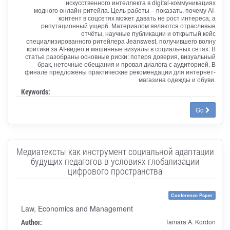
искусственного интеллекта в digital-коммуникациях
модного онлайн-ритейла. Цель работы – показать, почему AI-
контент в соцсетях может давать не рост интереса, а
репутационный ущерб. Материалом являются отраслевые
отчёты, научные публикации и открытый кейс
специализированного ритейлера Jeanswest, получившего волну
критики за AI-видео и машинные визуалы в социальных сетях. В
статье разобраны основные риски: потеря доверия, визуальный
брак, неточные обещания и провал диалога с аудиторией. В
финале предложены практические рекомендации для интернет-
магазина одежды и обуви.
Keywords:
Go
Медиатексты как инструмент социальной адаптации
будущих педагогов в условиях глобализации
цифрового пространства
Conference Paper
Law, Economics and Management
Author:
Tamara A. Kordon