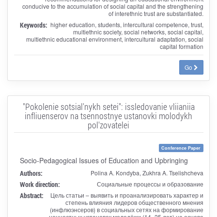
conducive to the accumulation of social capital and the strengthening
of interethnic trust are substantiated.
Keywords:
higher education, students, intercultural competence, trust,
multiethnic society, social networks, social capital,
multiethnic educational environment, intercultural adaptation, social
capital formation
Go
"Pokolenie sotsial'nykh setei": issledovanie vliianiia
infliuenserov na tsennostnye ustanovki molodykh
pol'zovatelei
Conference Paper
Socio-Pedagogical Issues of Education and Upbringing
Authors:
Polina A. Kondyba, Zukhra A. Tselishcheva
Work direction:
Социальные процессы и образование
Abstract:
Цель статьи – выявить и проанализировать характер и
степень влияния лидеров общественного мнения
(инфлюэнсеров) в социальных сетях на формирование
ценностных установок молодёжи (14–25 лет) на основе