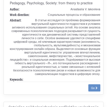
Pedagogy, Psychology, Society: from theory to practice
Author:
Anastasiia V. Iakovleva
Work direction:
Социальные процессы и образование
Abstract:
В статье исследуется проблема формирования
виртуальной идентичности подростков в условиях
активного использования социальных сетей. На основе анализа
современных психологических подходов раскрывается сущность
идентичности как динамической системы представлений
личности о себе. Особое внимание уделяется специфике
цифровой среды, её ключевым характеристикам (анонимность,
глобальность, мультимедийность) и механизмам
конструирования онлайн-образа. Выделяются основные функции
виртуальной идентичности: управление впечатлением,
самопознание, мифотворчество, «экзистенциальное
лицедейство» и социальная инженерия. Подчёркивается высокая
гибкость виртуального «Я», его потенциальное расхождение с
реальной идентичностью, а также связанные с иллюзией
безопасности психологические риски и новые возможности для
самореализации подростков в цифровую эпоху.
Keywords:
Go