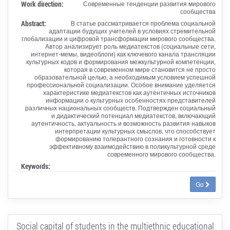
Work direction:
Современные тенденции развития мирового
сообщества
Abstract:
В статье рассматривается проблема социальной
адаптации будущих учителей в условиях стремительной
глобализации и цифровой трансформации мирового сообщества.
Автор анализирует роль медиатекстов (социальные сети,
интернет-мемы, видеоблоги) как ключевого канала трансляции
культурных кодов и формирования межкультурной компетенции,
которая в современном мире становится не просто
образовательной целью, а необходимым условием успешной
профессиональной социализации. Особое внимание уделяется
характеристике медиатекстов как аутентичных источников
информации о культурных особенностях представителей
различных национальных сообществ. Подтвержден социальный
и дидактический потенциал медиатекстов, включающий
аутентичность, актуальность и возможность развития навыков
интерпретации культурных смыслов, что способствует
формированию толерантного сознания и готовности к
эффективному взаимодействию в поликультурной среде
современного мирового сообщества.
Keywords:
Go
Social capital of students in the multiethnic educational