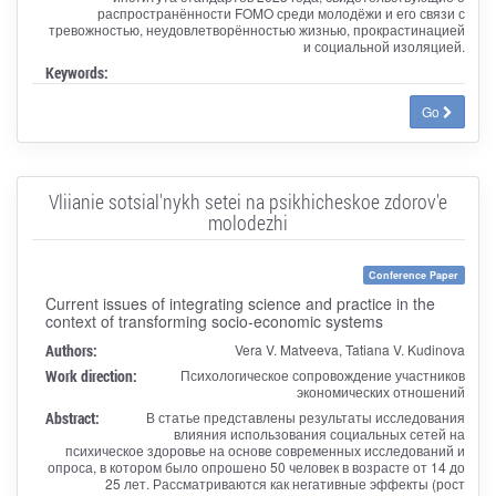
распространённости FOMO среди молодёжи и его связи с
тревожностью, неудовлетворённостью жизнью, прокрастинацией
и социальной изоляцией.
Keywords:
Go
Vliianie sotsial'nykh setei na psikhicheskoe zdorov'e
molodezhi
Conference Paper
Current issues of integrating science and practice in the
context of transforming socio-economic systems
Authors:
Vera V. Matveeva, Tatiana V. Kudinova
Work direction:
Психологическое сопровождение участников
экономических отношений
Abstract:
В статье представлены результаты исследования
влияния использования социальных сетей на
психическое здоровье на основе современных исследований и
опроса, в котором было опрошено 50 человек в возрасте от 14 до
25 лет. Рассматриваются как негативные эффекты (рост