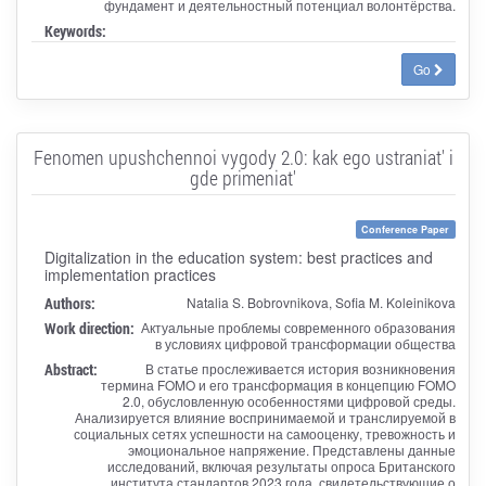
фундамент и деятельностный потенциал волонтёрства.
Keywords:
Go
Fenomen upushchennoi vygody 2.0: kak ego ustraniat' i
gde primeniat'
Conference Paper
Digitalization in the education system: best practices and
implementation practices
Authors:
Natalia S. Bobrovnikova, Sofia M. Koleinikova
Work direction:
Актуальные проблемы современного образования
в условиях цифровой трансформации общества
Abstract:
В статье прослеживается история возникновения
термина FOMO и его трансформация в концепцию FOMO
2.0, обусловленную особенностями цифровой среды.
Анализируется влияние воспринимаемой и транслируемой в
социальных сетях успешности на самооценку, тревожность и
эмоциональное напряжение. Представлены данные
исследований, включая результаты опроса Британского
института стандартов 2023 года, свидетельствующие о