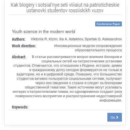
Kak blogery i sotsial'nye seti vliiaiut na patrioticheskie
ustanovki studentov rossiiskikh vuzov
Conference Paper
Youth science in the modern world
Authors:
Viktoriia R. Kizim, Ilia A. Astakhov, Spartak G. Aleksandrov
Work direction:
Инновационные модели сопровождения
образовательного процесса
Abstract:
В статье рассматривается вопрос влияния блогеров и
социальных сетей на патриотические установки
студентов. Отмечается, что отношение к Родине, истории, армии
и гражданскому долгу сегодня формируется не только в
аудитории, но и в цифровой среде. Показано, что большинство
студентов активно пользуются социальными сетями, получают
через них сведения о стране и следят за блогерами
общественной тематики. Такие источники могут усиливать
интерес к патриотическим темам, но одновременно создают риск
поверхностного восприятия и распространения недостоверной
информации.
Keywords:
Go