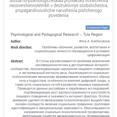
Sotsial'no-psikhologicheskaia profilaktika vovlecheniia
nesovershennoletnikh v destruktivnye soobshchestva,
propagandiruiushchie narusheniia pishchevogo
povedeniia
Conference Paper
Psychological and Pedagogical Research – Tula Region
Author:
Alina A. Sukhorukova
Work direction:
Проблемы обучения, развития, воспитания и
социализации личности обучающегося в условиях
цифровизации
Abstract:
В статье рассматривается проблема вовлечения
несовершеннолетних в деструктивные интернет-
сообщества, пропагандирующие нарушения пищевого поведения
и экстремальный контроль веса. Анализируются социально-
психологические механизмы формирования искажённого образа
тела у подростков, особенности влияния цифровой среды, а
также роль социальных сетей в развитии пищевых нарушений.
Приводятся данные российских и зарубежных исследований,
подтверждающие рост распространённости расстройств
пищевого поведения и значимость интернет-фактора. Особое
внимание уделяется механизмам психологического воздействия
онлайн-сообществ, включая социальное сравнение, групповую
идентификацию и эмоциональную зависимость. Обосновываются
направления социально-психологической профилактики,
включающие развитие медиаграмотности, формирование