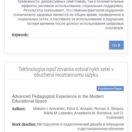
тревожности, депрессивных симптомов), так и положительные
эффекты (активное использование, социальная поддержка).
Результаты показывают, что главным фактором ухудшения
психического здоровья является не общее время, проведенное в
социальных сетях, а пассивное их использование и ощущение
потери времени после долгого использования цифровых
платформ.
Keywords:
Go
Tekhnologiia ispol'zovaniia sotsial'nykh setei v
obuchenii inostrannomu iazyku
Conference Paper
Advanced Pedagogical Experience in the Modern
Educational Space
Authors:
Maksim I. Antoshkin, Elina S. Armash, Roman A. Skripov,
Nikita M. Lebedev, Anastasiia M. Sviridova, Iurii O.
Vrublevskii
Work direction:
Методология и педагогический дизайн в гибридном
и дистанционном обучении