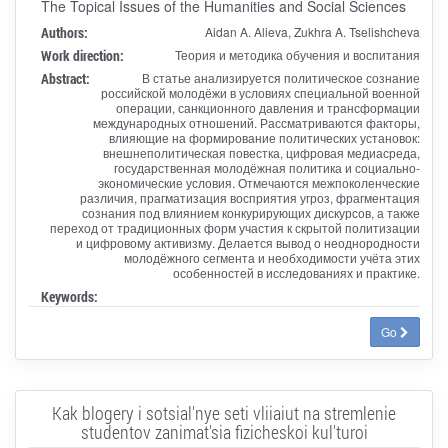
The Topical Issues of the Humanities and Social Sciences
Authors:
Aidan A. Alieva, Zukhra A. Tselishcheva
Work direction:
Теория и методика обучения и воспитания
Abstract:
В статье анализируется политическое сознание
российской молодёжи в условиях специальной военной
операции, санкционного давления и трансформации
международных отношений. Рассматриваются факторы,
влияющие на формирование политических установок:
внешнеполитическая повестка, цифровая медиасреда,
государственная молодёжная политика и социально-
экономические условия. Отмечаются межпоколенческие
различия, прагматизация восприятия угроз, фрагментация
сознания под влиянием конкурирующих дискурсов, а также
переход от традиционных форм участия к скрытой политизации
и цифровому активизму. Делается вывод о неоднородности
молодёжного сегмента и необходимости учёта этих
особенностей в исследованиях и практике.
Keywords:
Go
Kak blogery i sotsial'nye seti vliiaiut na stremlenie
studentov zanimat'sia fizicheskoi kul'turoi