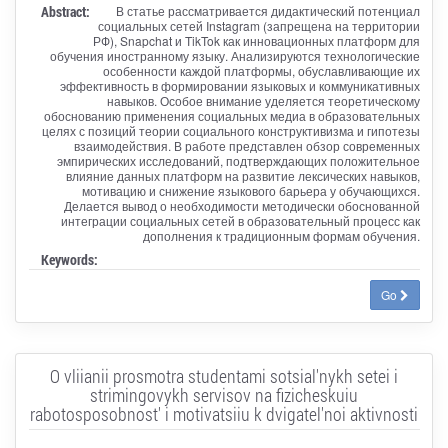
Abstract:
В статье рассматривается дидактический потенциал
социальных сетей Instagram (запрещена на территории
РФ), Snapchat и TikTok как инновационных платформ для
обучения иностранному языку. Анализируются технологические
особенности каждой платформы, обуславливающие их
эффективность в формировании языковых и коммуникативных
навыков. Особое внимание уделяется теоретическому
обоснованию применения социальных медиа в образовательных
целях с позиций теории социального конструктивизма и гипотезы
взаимодействия. В работе представлен обзор современных
эмпирических исследований, подтверждающих положительное
влияние данных платформ на развитие лексических навыков,
мотивацию и снижение языкового барьера у обучающихся.
Делается вывод о необходимости методически обоснованной
интеграции социальных сетей в образовательный процесс как
дополнения к традиционным формам обучения.
Keywords:
Go
O vliianii prosmotra studentami sotsial'nykh setei i
strimingovykh servisov na fizicheskuiu
rabotosposobnost' i motivatsiiu k dvigatel'noi aktivnosti