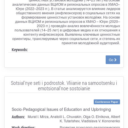
аналитических данных ВЦИОМ и региональных опросов в ХМАО–
Югре (2022–2023 гг.). В статье анализируется влияние лидеров
общественного мнения (инфлюэнсеров) в социальных сетях на
формирование ценностных установок молодёжи. На основе
данных ВЦИОМ и региональных опросов в ХМАО – Югре (2020–
2023 гг.) проведён анализ вовлечённости молодых
пользователей (14–25 лет) в цифровые медиа и их отношения к
контенту инфлюэнсеров. Выявлены ключевые ценностные
ориентиры, транслируемые через социальные сети, и степень их
принятия молодёжной аудиторией.
Keywords:
Go
Sotsial'nye seti i podrostok. Vliianie na samootsenku i
emotsional'noe sostoianie
Conference Paper
Socio-Pedagogical Issues of Education and Upbringing
Authors:
Murat I. Mirza, Anatolii L. Chuvakin, Olga O. Elnikova, Albert
K. Tutarishev, Vladislava V. Kononenko
Work direction:
Развитие психолого-педагогического