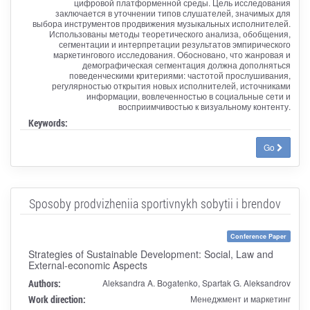
цифровой платформенной среды. Цель исследования
заключается в уточнении типов слушателей, значимых для
выбора инструментов продвижения музыкальных исполнителей.
Использованы методы теоретического анализа, обобщения,
сегментации и интерпретации результатов эмпирического
маркетингового исследования. Обосновано, что жанровая и
демографическая сегментация должна дополняться
поведенческими критериями: частотой прослушивания,
регулярностью открытия новых исполнителей, источниками
информации, вовлеченностью в социальные сети и
восприимчивостью к визуальному контенту.
Keywords:
Go
Sposoby prodvizheniia sportivnykh sobytii i brendov
Conference Paper
Strategies of Sustainable Development: Social, Law and
External-economic Aspects
Authors:
Aleksandra A. Bogatenko, Spartak G. Aleksandrov
Work direction:
Менеджмент и маркетинг