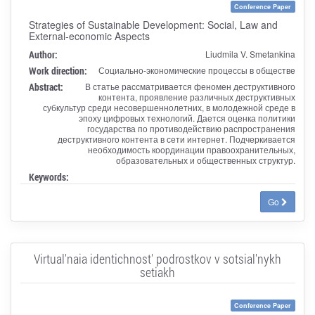
Conference Paper
Strategies of Sustainable Development: Social, Law and
External-economic Aspects
Author:
Liudmila V. Smetankina
Work direction:
Социально-экономические процессы в обществе
Abstract:
В статье рассматривается феномен деструктивного
контента, проявление различных деструктивных
субкультур среди несовершеннолетних, в молодежной среде в
эпоху цифровых технологий. Дается оценка политики
государства по противодействию распространения
деструктивного контента в сети интернет. Подчеркивается
необходимость координации правоохранительных,
образовательных и общественных структур.
Keywords:
Go
Virtual'naia identichnost' podrostkov v sotsial'nykh
setiakh
Conference Paper