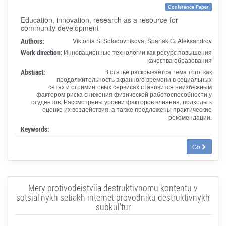
Conference Paper
Education, innovation, research as a resource for
community development
Authors:
Viktoriia S. Solodovnikova, Spartak G. Aleksandrov
Work direction:
Инновационные технологии как ресурс повышения
качества образования
Abstract:
В статье раскрывается тема того, как
продолжительность экранного времени в социальных
сетях и стриминговых сервисах становится неизбежным
фактором риска снижения физической работоспособности у
студентов. Рассмотрены уровни факторов влияния, подходы к
оценке их воздействия, а также предложены практические
рекомендации.
Keywords:
Go
Mery protivodeistviia destruktivnomu kontentu v
sotsial'nykh setiakh internet-provodniku destruktivnykh
subkul'tur