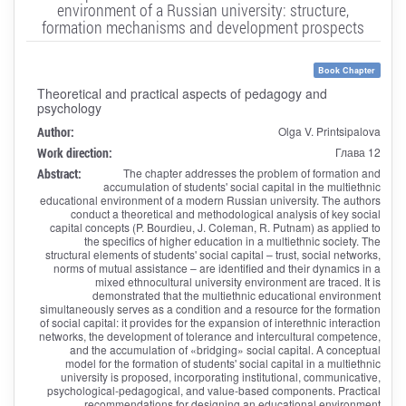
environment of a Russian university: structure,
formation mechanisms and development prospects
Book Chapter
Theoretical and practical aspects of pedagogy and
psychology
Author:
Olga V. Printsipalova
Work direction:
Глава 12
Abstract:
The chapter addresses the problem of formation and
accumulation of students' social capital in the multiethnic
educational environment of a modern Russian university. The authors
conduct a theoretical and methodological analysis of key social
capital concepts (P. Bourdieu, J. Coleman, R. Putnam) as applied to
the specifics of higher education in a multiethnic society. The
structural elements of students' social capital – trust, social networks,
norms of mutual assistance – are identified and their dynamics in a
mixed ethnocultural university environment are traced. It is
demonstrated that the multiethnic educational environment
simultaneously serves as a condition and a resource for the formation
of social capital: it provides for the expansion of interethnic interaction
networks, the development of tolerance and intercultural competence,
and the accumulation of «bridging» social capital. A conceptual
model for the formation of students' social capital in a multiethnic
university is proposed, incorporating institutional, communicative,
psychological-pedagogical, and value-based components. Practical
recommendations for designing an educational environment