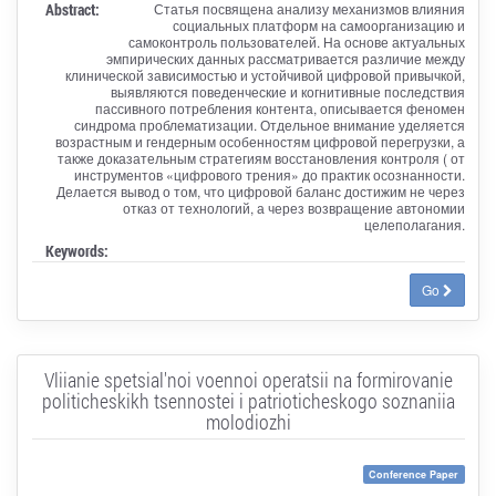
Abstract:
Статья посвящена анализу механизмов влияния
социальных платформ на самоорганизацию и
самоконтроль пользователей. На основе актуальных
эмпирических данных рассматривается различие между
клинической зависимостью и устойчивой цифровой привычкой,
выявляются поведенческие и когнитивные последствия
пассивного потребления контента, описывается феномен
синдрома проблематизации. Отдельное внимание уделяется
возрастным и гендерным особенностям цифровой перегрузки, а
также доказательным стратегиям восстановления контроля ( от
инструментов «цифрового трения» до практик осознанности.
Делается вывод о том, что цифровой баланс достижим не через
отказ от технологий, а через возвращение автономии
целеполагания.
Keywords:
Go
Vliianie spetsial'noi voennoi operatsii na formirovanie
politicheskikh tsennostei i patrioticheskogo soznaniia
molodiozhi
Conference Paper