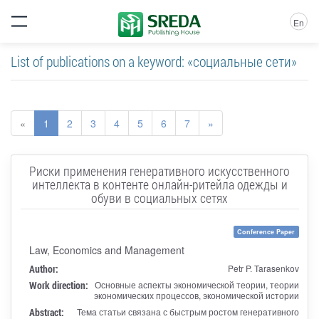
En
List of publications on a keyword: «социальные сети»
«
1
2
3
4
5
6
7
»
Риски применения генеративного искусственного
интеллекта в контенте онлайн-ритейла одежды и
обуви в социальных сетях
Conference Paper
Law, Economics and Management
Author:
Petr P. Tarasenkov
Work direction:
Основные аспекты экономической теории, теории
экономических процессов, экономической истории
Abstract:
Тема статьи связана с быстрым ростом генеративного