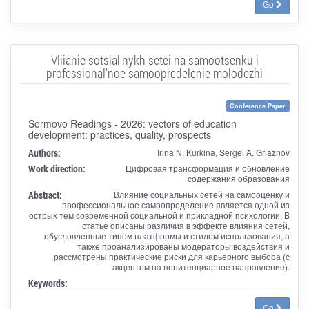
Go
Vliianie sotsial'nykh setei na samootsenku i
professional'noe samoopredelenie molodezhi
Conference Paper
Sormovo Readings - 2026: vectors of education
development: practices, quality, prospects
Authors:
Irina N. Kurkina, Sergei A. Griaznov
Work direction:
Цифровая трансформация и обновление
содержания образования
Abstract:
Влияние социальных сетей на самооценку и
профессиональное самоопределение является одной из
острых тем современной социальной и прикладной психологии. В
статье описаны различия в эффекте влияния сетей,
обусловленные типом платформы и стилем использования, а
также проанализированы модераторы воздействия и
рассмотрены практические риски для карьерного выбора (с
акцентом на пенитенциарное направление).
Keywords:
Go