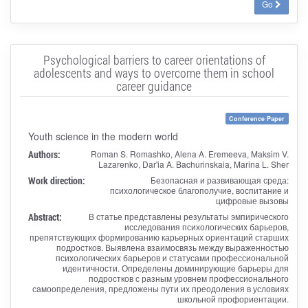
Go
Psychological barriers to career orientations of
adolescents and ways to overcome them in school
career guidance
Conference Paper
Youth science in the modern world
Authors:
Roman S. Romashko, Alena A. Eremeeva, Maksim V.
Lazarenko, Dar'ia A. Bachurinskaia, Marina L. Sher
Work direction:
Безопасная и развивающая среда:
психологическое благополучие, воспитание и
цифровые вызовы
Abstract:
В статье представлены результаты эмпирического
исследования психологических барьеров,
препятствующих формированию карьерных ориентаций старших
подростков. Выявлена взаимосвязь между выраженностью
психологических барьеров и статусами профессиональной
идентичности. Определены доминирующие барьеры для
подростков с разным уровнем профессионального
самоопределения, предложены пути их преодоления в условиях
школьной профориентации.