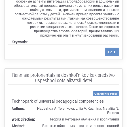
основные аспекты интеграции агролабораторий в дошкольный
образовательный процесс, демонстрируется их роль в развитии
наблюдательности, критического мышления и навыков
совместной работы у детей. Включен пример проекта занятий с
ожидаемыми результатами, такими как совершенствование
моторики, повышение экологической осведомленности и
развитие эмоциональных аспектов. Также освещаются
преимущества агролабораторий, предоставляющих
практический опыт в культивировании растений.
Keywords:
Go
Ranniaia proforientatsiia doshkol'nikov kak sredstvo
uspeshnoi sotsializatsii detei
Conference Paper
Technopark of universal pedagogical competencies
Authors:
Nadezhda A. Telenkova, Liliia V. Kuzmina, Nataliia N.
Petrova
Work direction:
Теория и методика обучения и воспитания
Abstract:
В статье обосновывается актуальность ранней