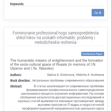
Keywords:
Go
Formirovanie professional'nogo samoopredeleniia
shkol'nikov na urokakh informatiki: problemy i
metodicheskie resheniia
Conference Paper
The humanistic mission of enlightenment and the formation
of the socio-cultural space of Russia (in memory of I.N.
Ulyanov and I.Ya. Yakovlev)
Authors:
Galina A. Dodonova, Viktoriia A. Andreeva
Work direction:
Актуальные проблемы современного образования
Abstract:
В статье анализируются современные проблемы
формирования профессионального самоопределения
школьников в процессе изучения информатики. На основе
обобщения результатов диссертационных исследований и
научных статей выявляются ключевые противоречия: между
высоким спросом на IT-кадры и недостаточной
профориентационной направленностью школьного курса