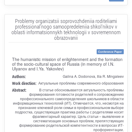
Problemy organizatsii soprovozhdeniia roditeliami
professional'nogo samoopredeleniia shkol'nikov v
oblasti informatsionnykh tekhnologii v sovremennom
obrazovanii
Conference Paper
The humanistic mission of enlightenment and the formation
of the socio-cultural space of Russia (in memory of I.N.
Ulyanov and I.Ya. Yakovlev)
Authors:
Galina A. Dodonova, Ilia R. Mingaleev
Work direction:
Актуальные проблемы современного образования
Abstract:
В статье обосновывается актуальность проблемы
формирования готовности родителей к сопровождению
профессионального самоопределения школьников в области
информационных технологий (ИТ). Отмечается, что, несмотря на
признание ключевой роли семьи в профессиональном выборе
подростка, существующая практика работы с родителями носит
фрагментарный характер. Цель статьи – выявление и
систематизация основных проблем, препятствующих
формированию родительской компетентности в вопросах ИТ-
профориентации.