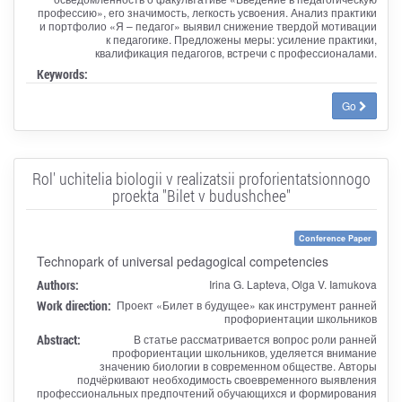
профессию», его значимость, легкость усвоения. Анализ практики
и портфолио «Я – педагог» выявил снижение твердой мотивации
к педагогике. Предложены меры: усиление практики,
квалификация педагогов, встречи с профессионалами.
Keywords:
Go
Rol' uchitelia biologii v realizatsii proforientatsionnogo
proekta "Bilet v budushchee"
Conference Paper
Technopark of universal pedagogical competencies
Authors:
Irina G. Lapteva, Olga V. Iamukova
Work direction:
Проект «Билет в будущее» как инструмент ранней
профориентации школьников
Abstract:
В статье рассматривается вопрос роли ранней
профориентации школьников, уделяется внимание
значению биологии в современном обществе. Авторы
подчёркивают необходимость своевременного выявления
профессиональных предпочтений обучающихся и формирования