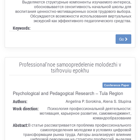
Выделяются структурные компоненты изучаемого интереса,
обосновывается сензитивность начальной школы для
воспитания ценностно-мотивационных основ трудового выбора.
Обсуждаются возможности использования виртуальных
экскурсий как эффективного педагогического средства.
Keywords:
Go
Professional'noe samoopredelenie molodezhi v
tsifrovuiu epokhu
Conference Paper
Psychological and Pedagogical Research – Tula Region
Authors:
Angelina P. Sorokina, Alena S. Stupina
Work direction:
Психология профессиональной деятельности:
мотивация, карьерное развитие, самоменеджмент,
командообразование
Abstract:
В статье рассматривается проблема профессионального
самоопределения молодежи в условиях цифровой
трансформации рынка труда. Авторы анализируют влияние
цифровой революции на структуру профессий, выделяя