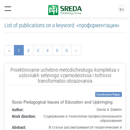
En
List of publications on a keyword: «профориентация»
«
1
2
3
4
5
6
»
Proektirovanie uchebno-metodicheskogo kompleksa v
usloviiakh setevogo vzaimodeistviia i tsifrovoi
transformatsii obrazovaniia
Conference Paper
Socio-Pedagogical Issues of Education and Upbringing
Author:
Denis V. Dakhin
Work direction:
Содержание и технологии профессионального
образования
Abstract:
В статье рассматриваются теоретические и