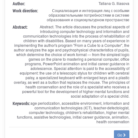
Author:
Tatiana G. Iliasova
Work direction:
Социализация и интеграция лиц с особыми
образовательными потребностями в системе
образования и социокультурном пространстве
Abstract:
Abstract. The article discusses the practical aspects of
introducing computer technology and information and
communication technologies into the process of rehabilitation of
children with disabilities. Based on many years of experience in
implementing the author's program "From a Cube to a Computer", the
author analyzes the age and psychophysical characteristics of pupils,
which determine the choice of work format — from the simplest logic
games on the plane to mastering a personal computer, office
programs, PowerPoint animation and initial career guidance in
adolescence. Special attention is paid to the accessibility of
equipment: the use of a telescopic stylus for children with cerebral
palsy, a specialized keyboard with enlarged keys and a plastic
overlay, as well as a button that replaces the mouse. The principles of
health conservation and the role of a specialist who receives a
powerful tool for the development of higher mental functions and
social adaptation of a special child.
Keywords:
age periodization, accessible environment, information and
communication technologies (ICT), teacher-defectologist,
computer technology, children's rehabilitation, higher mental
functions, assistive technologies, initial career guidance, animation,
health conservation
Go