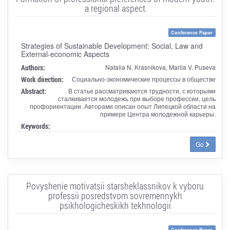
a regional aspect
Conference Paper
Strategies of Sustainable Development: Social, Law and
External-economic Aspects
Authors:
Natalia N. Krasnikova, Mariia V. Puseva
Work direction:
Социально-экономические процессы в обществе
Abstract:
В статье рассматриваются трудности, с которыми
сталкивается молодежь при выборе профессии, цель
профориентации. Авторами описан опыт Липецкой области на
примере Центра молодежной карьеры.
Keywords:
Go
Povyshenie motivatsii starsheklassnikov k vyboru
professii posredstvom sovremennykh
psikhologicheskikh tekhnologii
Conference Paper