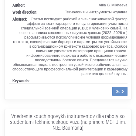
Author:
Aliia G. Mikheeva
Work direction:
Технология и инструменты коучинга
Abstract:
Статья исследует рабочий альянс как ключевой фактор
эффективности карьерного консультирования участников
специальной военной операции (СВО) и членов их семей. На
основе анализа современных научных данных (2022–2026 гг.)
рассматриваются психологические условия формирования
контакта, специфические барьеры и параметры его устойчивости
в организационном контексте кадрового центра. Особое
внимание уделяется интеграции принципов травма-
информированного подхода и работе с психологическими
последствиями боевого опыта. Предлагается научно
обоснованная модель построения устойчивого рабочего альянса,
способствующего профессиональной реинтеграции и карьерному
развитию целевой группы.
Keywords:
Go
Vnedrenie kouchingovykh instrumentov dlia raboty so
studentami tekhnicheskogo vuza (na primere MGTU im.
N.E. Baumana)