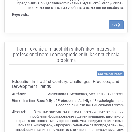
предприятия общественного питания Чувашской Республики и
поступление в высшие учебные заведения по профилю.
Keywords:
Go
Formirovanie u mladshikh shkol'nikov interesa k
professional'nomu samoopredeleniiu kak nauchnaia
problema
Conference Paper
Education in the 21st Century: Challenges, Practices, and
Development Trends
Authors:
Aleksandra I. Kovalenko, Svetlana G. Gladneva
Work direction:
Specificity of Professional Activity of Psychological and
Pedagogic Stuff in the Educational System
Abstract:
В статье рассматриваются теоретические основания
проблемы формирования у детей младшего школьного
возраста интереса к миру профессий. Анализируются ключевые
понятия: «интерес», «профессиональное самоопределение»,
«профориентация» применительно к пропедевтическому этапу.