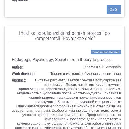
Go
Praktika populiarizatsii rabochikh professii po
kompetentsii "Povarskoe delo"
Conference Abstract
Pedagogy, Psychology, Society: from theory to practice
Author:
Anastasiia G. Antonova
Work direction:
Теория и методика обучения и воспитания
Abstract:
В статье рассматривается практика популяризации
профессии «Повар, кондитер» как инструмент
привлечения интереса молодежи к рабочим специальностям.
Актуальность обусловлена потребностью индустрии питания в
квалифицированных кадрах и нежеланием выпускников
техникумов работать по полученной специальности.
Описываются формы профориентационной работы с разными
возрастными группами. Особое внимание уделяется подготовке и
участию в региональном чемпионате «Профессионалы» по
компетенции «Поварское дело» и подготовке к
демонстрационному экзамену. Результатами работы являются
призовые места в чемпионате, трудоустройство выпускников на