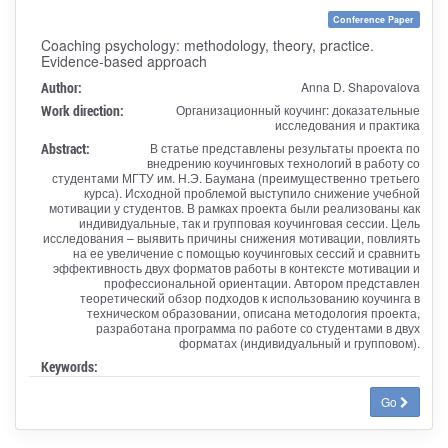
Conference Paper
Coaching psychology: methodology, theory, practice.
Evidence-based approach
Author:
Anna D. Shapovalova
Work direction:
Организационный коучинг: доказательные
исследования и практика
Abstract:
В статье представлены результаты проекта по
внедрению коучинговых технологий в работу со
студентами МГТУ им. Н.Э. Баумана (преимущественно третьего
курса). Исходной проблемой выступило снижение учебной
мотивации у студентов. В рамках проекта были реализованы как
индивидуальные, так и групповая коучинговая сессии. Цель
исследования – выявить причины снижения мотивации, повлиять
на ее увеличение с помощью коучинговых сессий и сравнить
эффективность двух форматов работы в контексте мотивации и
профессиональной ориентации. Автором представлен
теоретический обзор подходов к использованию коучинга в
техническом образовании, описана методология проекта,
разработана программа по работе со студентами в двух
форматах (индивидуальный и групповом).
Keywords:
Go