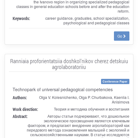
the Ivanovo region in organizing specialized pedagogical
classes in general education schools before and after the education
reform.
Keywords:
career guidance, graduates, school specialization,
psychological and pedagogical classes
Go
Ranniaia proforientatsiia doshkol'nikov cherez detskuiu
agrolaboratoriiu
Conference Paper
Technopark of universal pedagogical competencies
Authors:
Olga V. Kolesnichenko, Olga P. Churbakova, Kseniia I.
Anisimova
Work direction:
Теория и методика обучения и воспитания
Abstract:
Авторы статьи подчеркивают, что дошкольное
экологическое просвещение является ключевым
фактором, и предлагают внедрение агролабораторий как
передового метода ознакомления малышей с экологией и
сельскохозяйственными науками. В статье исследуются