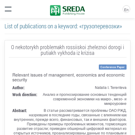
En
List of publications on a keyword: «грузоперевозки»
O nekotorykh problemakh rossiiskoi zheleznoi dorogi i
putiakh vykhoda iz krizisa
Conference Paper
Relevant issues of management, economics and economic
security
Author:
Natalia I. Terenteva
Work direction:
Анализ и прогнозирование основных тенденций
современной экономики на макро-, мезо- и
микроуровне
Abstract:
В статье рассматривается проблемы ОАО РЖД,
назревшие в последние годы, связанные с влиянием как
внутренних, прежде всего, финансовых, так и внешних факторов.
Приведены примеры проблемных моментов, тормозящих
развитие отрасли; приведен обширный цифровой материал из
открытых источников, проанализированы данные по плановым и