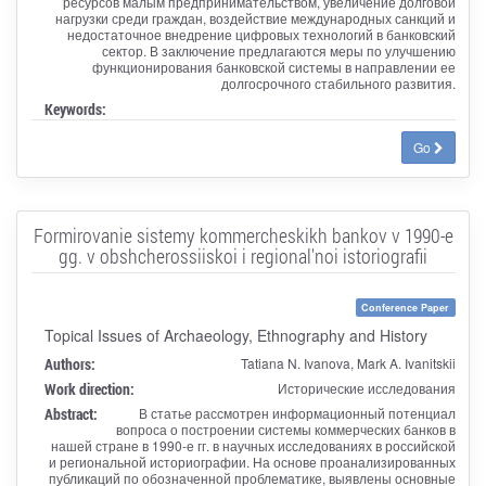
ресурсов малым предпринимательством, увеличение долговой
нагрузки среди граждан, воздействие международных санкций и
недостаточное внедрение цифровых технологий в банковский
сектор. В заключение предлагаются меры по улучшению
функционирования банковской системы в направлении ее
долгосрочного стабильного развития.
Keywords:
Go
Formirovanie sistemy kommercheskikh bankov v 1990-e
gg. v obshcherossiiskoi i regional'noi istoriografii
Conference Paper
Topical Issues of Archaeology, Ethnography and History
Authors:
Tatiana N. Ivanova, Mark A. Ivanitskii
Work direction:
Исторические исследования
Abstract:
В статье рассмотрен информационный потенциал
вопроса о построении системы коммерческих банков в
нашей стране в 1990-е гг. в научных исследованиях в российской
и региональной историографии. На основе проанализированных
публикаций по обозначенной проблематике, выявлены основные