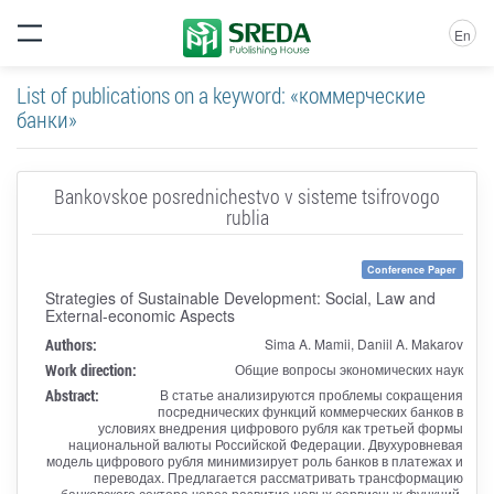
En
List of publications on a keyword: «коммерческие
банки»
Bankovskoe posrednichestvo v sisteme tsifrovogo
rublia
Conference Paper
Strategies of Sustainable Development: Social, Law and
External-economic Aspects
Authors:
Sima A. Mamii, Daniil A. Makarov
Work direction:
Общие вопросы экономических наук
Abstract:
В статье анализируются проблемы сокращения
посреднических функций коммерческих банков в
условиях внедрения цифрового рубля как третьей формы
национальной валюты Российской Федерации. Двухуровневая
модель цифрового рубля минимизирует роль банков в платежах и
переводах. Предлагается рассматривать трансформацию
банковского сектора через развитие новых сервисных функций,