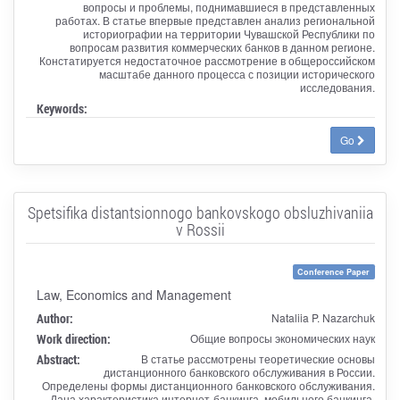
вопросы и проблемы, поднимавшиеся в представленных
работах. В статье впервые представлен анализ региональной
историографии на территории Чувашской Республики по
вопросам развития коммерческих банков в данном регионе.
Констатируется недостаточное рассмотрение в общероссийском
масштабе данного процесса с позиции исторического
исследования.
Keywords:
Go
Spetsifika distantsionnogo bankovskogo obsluzhivaniia
v Rossii
Conference Paper
Law, Economics and Management
Author:
Nataliia P. Nazarchuk
Work direction:
Общие вопросы экономических наук
Abstract:
В статье рассмотрены теоретические основы
дистанционного банковского обслуживания в России.
Определены формы дистанционного банковского обслуживания.
Дана характеристика интернет-банкинга, мобильного банкинга,