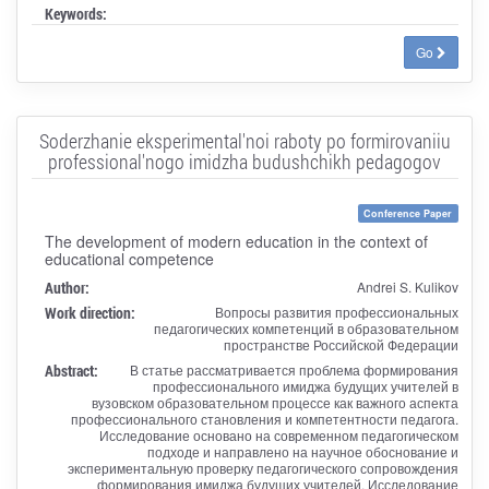
Keywords:
Go
Soderzhanie eksperimental'noi raboty po formirovaniiu
professional'nogo imidzha budushchikh pedagogov
Conference Paper
The development of modern education in the context of
educational competence
Author:
Andrei S. Kulikov
Work direction:
Вопросы развития профессиональных
педагогических компетенций в образовательном
пространстве Российской Федерации
Abstract:
В статье рассматривается проблема формирования
профессионального имиджа будущих учителей в
вузовском образовательном процессе как важного аспекта
профессионального становления и компетентности педагога.
Исследование основано на современном педагогическом
подходе и направлено на научное обоснование и
экспериментальную проверку педагогического сопровождения
формирования имиджа будущих учителей. Исследование