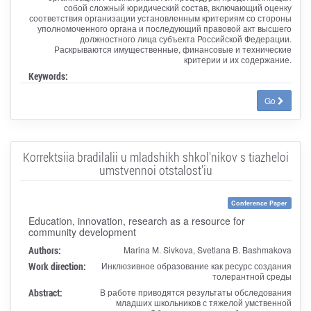
собой сложный юридический состав, включающий оценку
соответствия организации установленным критериям со стороны
уполномоченного органа и последующий правовой акт высшего
должностного лица субъекта Российской Федерации.
Раскрываются имущественные, финансовые и технические
критерии и их содержание.
Keywords:
Go
Korrektsiia bradilalii u mladshikh shkol'nikov s tiazheloi
umstvennoi otstalost'iu
Conference Paper
Education, innovation, research as a resource for
community development
Authors:
Marina M. Sivkova, Svetlana B. Bashmakova
Work direction:
Инклюзивное образование как ресурс создания
толерантной среды
Abstract:
В работе приводятся результаты обследования
младших школьников с тяжелой умственной