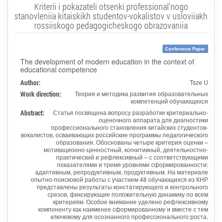
Kriterii i pokazateli otsenki professional'nogo
stanovleniia kitaiskikh studentov-vokalistov v usloviiakh
rossiiskogo pedagogicheskogo obrazovaniia
Conference Paper
The development of modern education in the context of
educational competence
Author:
Tsze U
Work direction:
Теория и методика развития образовательных
компетенций обучающихся
Abstract:
Статья посвящена вопросу разработки критериально-
оценочного аппарата для диагностики
профессионального становления китайских студентов-
вокалистов, осваивающих российские программы педагогического
образования. Обоснованы четыре критерия оценки –
мотивационно-ценностный, когнитивный, деятельностно-
практический и рефлексивный – с соответствующими
показателями и тремя уровнями сформированности:
адаптивным, репродуктивным, продуктивным. На материале
опытно-поисковой работы с участием 48 обучающихся из КНР
представлены результаты констатирующего и контрольного
срезов, фиксирующие положительную динамику по всем
критериям. Особое внимание уделено рефлексивному
компоненту как наименее сформированному и вместе с тем
ключевому для осознанного профессионального роста.