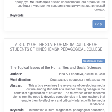
процедур, минимизацию рисков необоснованного ограничения
свободы и укрепление доверия к институту психиатрической
помощи.
Keywords:
Go
A STUDY OF THE STATE OF MEDIA CULTURE OF
STUDENTS OF KINESHEMSK PEDAGOGICAL COLLEGE
Conference Paper
The Topical Issues of the Humanities and Social Sciences
Authors:
Irina A. Lebedeva, Aleksei K. Osin
Work direction:
Социальные процессы и образование
Abstract:
This article examines the relevance of developing media
culture among students at a teacher training college in the
context of digitalization of education. The relevance of this research
stems from the need to develop competencies in future teachers that
enable them to effectively and critically interact with the media
landscape.
Keywords:
information culture, diagnostics, pedagogical education,