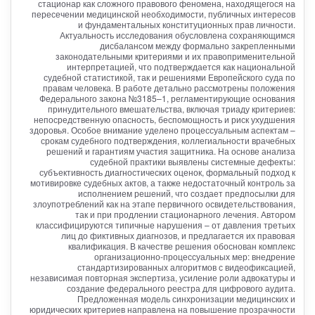
стационар как сложного правового феномена, находящегося на
пересечении медицинской необходимости, публичных интересов
и фундаментальных конституционных прав личности.
Актуальность исследования обусловлена сохраняющимся
дисбалансом между формально закрепленными
законодательными критериями и их правоприменительной
интерпретацией, что подтверждается как национальной
судебной статистикой, так и решениями Европейского суда по
правам человека. В работе детально рассмотрены положения
Федерального закона №3185–1, регламентирующие основания
принудительного вмешательства, включая триаду критериев:
непосредственную опасность, беспомощность и риск ухудшения
здоровья. Особое внимание уделено процессуальным аспектам –
срокам судебного подтверждения, коллегиальности врачебных
решений и гарантиям участия защитника. На основе анализа
судебной практики выявлены системные дефекты:
субъективность диагностических оценок, формальный подход к
мотивировке судебных актов, а также недостаточный контроль за
исполнением решений, что создает предпосылки для
злоупотреблений как на этапе первичного освидетельствования,
так и при продлении стационарного лечения. Автором
классифицируются типичные нарушения – от давления третьих
лиц до фиктивных диагнозов, и предлагается их правовая
квалификация. В качестве решения обоснован комплекс
организационно-процессуальных мер: внедрение
стандартизированных алгоритмов с видеофиксацией,
независимая повторная экспертиза, усиление роли адвокатуры и
создание федерального реестра для цифрового аудита.
Предложенная модель синхронизации медицинских и
юридических критериев направлена на повышение прозрачности