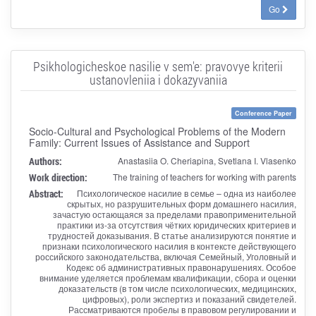
Go
Psikhologicheskoe nasilie v sem'e: pravovye kriterii
ustanovleniia i dokazyvaniia
Conference Paper
Socio-Cultural and Psychological Problems of the Modern
Family: Current Issues of Assistance and Support
Authors:
Anastasiia O. Cheriapina, Svetlana I. Vlasenko
Work direction:
The training of teachers for working with parents
Abstract:
Психологическое насилие в семье – одна из наиболее
скрытых, но разрушительных форм домашнего насилия,
зачастую остающаяся за пределами правоприменительной
практики из-за отсутствия чётких юридических критериев и
трудностей доказывания. В статье анализируются понятие и
признаки психологического насилия в контексте действующего
российского законодательства, включая Семейный, Уголовный и
Кодекс об административных правонарушениях. Особое
внимание уделяется проблемам квалификации, сбора и оценки
доказательств (в том числе психологических, медицинских,
цифровых), роли экспертиз и показаний свидетелей.
Рассматриваются пробелы в правовом регулировании и