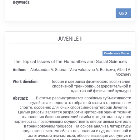
Keywords:
Go
JUVENILE II
Conference Paper
The Topical Issues of the Humanities and Social Sciences
Authors:
Aleksandra A. Suprun, Vera valerevna V. Borisova, Albert A.
Mozhaev
Work direction:
Теория и методика физического воспитания,
спортивной тренировки, оздоровительной и
адаптивной физической культуры
Abstract:
В статье рассматривается проблема субъективности
судейства и недостатка обратной связи в танцевальном
спорте, особенно для юных спортсменов категории Juvenile II.
Целью работы является разработка критериев оценки техники
выполнения базовых движений самбы с акцентом на чувство
партнерства, позволяющих осуществлять оперативный контроль
в тренировочном процессе. На основе анализа литературы
предложена система сбавок по аналогии с художественной и
эстетической гимнастикой, обеспечивающая доступную и
информативную обратную связь. Представлены конкретные