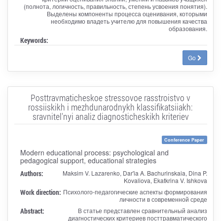
(полнота, логичность, правильность, степень усвоения понятия).
Выделены компоненты процесса оценивания, которыми
необходимо владеть учителю для повышения качества
образования.
Keywords:
Go
Posttravmaticheskoe stressovoe rasstroistvo v
rossiiskikh i mezhdunarodnykh klassifikatsiiakh:
sravnitel'nyi analiz diagnosticheskikh kriteriev
Conference Paper
Modern educational process: psychological and
pedagogical support, educational strategies
Authors:
Maksim V. Lazarenko, Dar'ia A. Bachurinskaia, Dina P.
Kovaliova, Ekatkrina V. Ishkova
Work direction:
Психолого-педагогические аспекты формирования
личности в современной среде
Abstract:
В статье представлен сравнительный анализ
диагностических критериев посттравматического