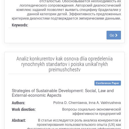
отсталостью. Обосновывается необходимость их
логопедического сопровождения. Авторский диагностический
комплекс заданий позволяет выявить специфику брадилалии у
данной категории детей. Эффективность предложенных
критериев диагностики подтверждается эмпирическими данными.
Keywords:
Go
Analiz konkurentov kak osnova dlia opredeleniia
rynochnykh standartov i poiska unikal'nykh
preimushchestv
Conference Paper
Strategies of Sustainable Development: Social, Law and
External-economic Aspects
Authors:
Polina D. Cherniaeva, Inna A. Vakhrusheva
Work direction:
Вопросы социально-экономической
эффективности предприятий
Abstract:
В статье исследуется роль анализа конкурентов и
проектирования пользовательского опыта (UX) как
фундаментальных компонентов создания эффективного