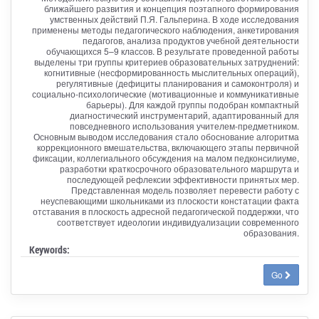
ближайшего развития и концепция поэтапного формирования
умственных действий П.Я. Гальперина. В ходе исследования
применены методы педагогического наблюдения, анкетирования
педагогов, анализа продуктов учебной деятельности
обучающихся 5–9 классов. В результате проведенной работы
выделены три группы критериев образовательных затруднений:
когнитивные (несформированность мыслительных операций),
регулятивные (дефициты планирования и самоконтроля) и
социально-психологические (мотивационные и коммуникативные
барьеры). Для каждой группы подобран компактный
диагностический инструментарий, адаптированный для
повседневного использования учителем-предметником.
Основным выводом исследования стало обоснование алгоритма
коррекционного вмешательства, включающего этапы первичной
фиксации, коллегиального обсуждения на малом педконсилиуме,
разработки краткосрочного образовательного маршрута и
последующей рефлексии эффективности принятых мер.
Представленная модель позволяет перевести работу с
неуспевающими школьниками из плоскости констатации факта
отставания в плоскость адресной педагогической поддержки, что
соответствует идеологии индивидуализации современного
образования.
Keywords:
Go