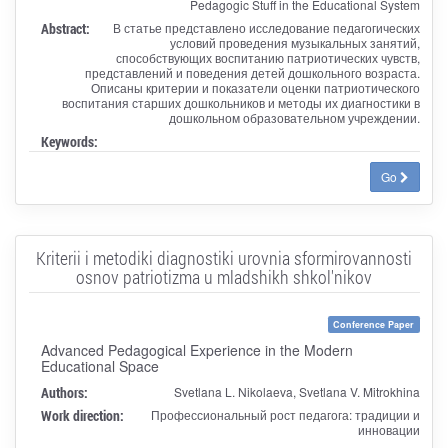
Pedagogic Stuff in the Educational System
Abstract:
В статье представлено исследование педагогических
условий проведения музыкальных занятий,
способствующих воспитанию патриотических чувств,
представлений и поведения детей дошкольного возраста.
Описаны критерии и показатели оценки патриотического
воспитания старших дошкольников и методы их диагностики в
дошкольном образовательном учреждении.
Keywords:
Go
Kriterii i metodiki diagnostiki urovnia sformirovannosti
osnov patriotizma u mladshikh shkol'nikov
Conference Paper
Advanced Pedagogical Experience in the Modern
Educational Space
Authors:
Svetlana L. Nikolaeva, Svetlana V. Mitrokhina
Work direction:
Профессиональный рост педагога: традиции и
инновации