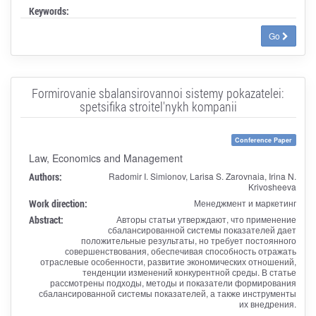
Keywords:
Go
Formirovanie sbalansirovannoi sistemy pokazatelei:
spetsifika stroitel'nykh kompanii
Conference Paper
Law, Economics and Management
Authors:
Radomir I. Simionov, Larisa S. Zarovnaia, Irina N.
Krivosheeva
Work direction:
Менеджмент и маркетинг
Abstract:
Авторы статьи утверждают, что применение
сбалансированной системы показателей дает
положительные результаты, но требует постоянного
совершенствования, обеспечивая способность отражать
отраслевые особенности, развитие экономических отношений,
тенденции изменений конкурентной среды. В статье
рассмотрены подходы, методы и показатели формирования
сбалансированной системы показателей, а также инструменты
их внедрения.