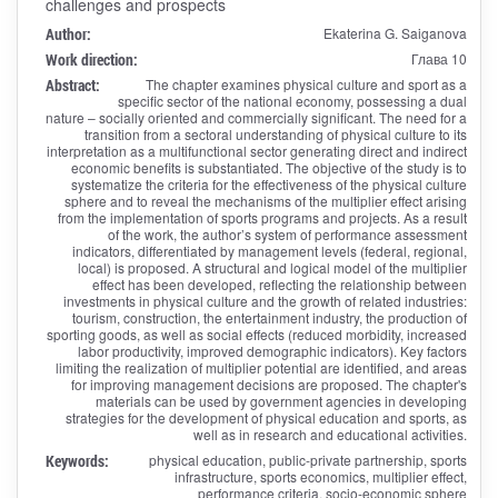
challenges and prospects
Author:
Ekaterina G. Saiganova
Work direction:
Глава 10
Abstract:
The chapter examines physical culture and sport as a
specific sector of the national economy, possessing a dual
nature – socially oriented and commercially significant. The need for a
transition from a sectoral understanding of physical culture to its
interpretation as a multifunctional sector generating direct and indirect
economic benefits is substantiated. The objective of the study is to
systematize the criteria for the effectiveness of the physical culture
sphere and to reveal the mechanisms of the multiplier effect arising
from the implementation of sports programs and projects. As a result
of the work, the author’s system of performance assessment
indicators, differentiated by management levels (federal, regional,
local) is proposed. A structural and logical model of the multiplier
effect has been developed, reflecting the relationship between
investments in physical culture and the growth of related industries:
tourism, construction, the entertainment industry, the production of
sporting goods, as well as social effects (reduced morbidity, increased
labor productivity, improved demographic indicators). Key factors
limiting the realization of multiplier potential are identified, and areas
for improving management decisions are proposed. The chapter's
materials can be used by government agencies in developing
strategies for the development of physical education and sports, as
well as in research and educational activities.
Keywords:
physical education, public-private partnership, sports
infrastructure, sports economics, multiplier effect,
performance criteria, socio-economic sphere