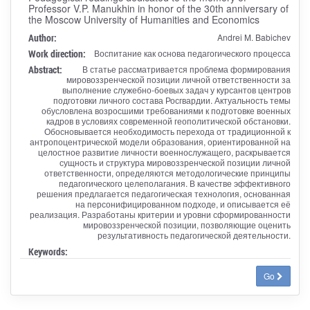
Professor V.P. Manukhin in honor of the 30th anniversary of
the Moscow University of Humanities and Economics
Author:
Andrei M. Babichev
Work direction:
Воспитание как основа педагогического процесса
Abstract:
В статье рассматривается проблема формирования
мировоззренческой позиции личной ответственности за
выполнение служебно-боевых задач у курсантов центров
подготовки личного состава Росгвардии. Актуальность темы
обусловлена возросшими требованиями к подготовке военных
кадров в условиях современной геополитической обстановки.
Обосновывается необходимость перехода от традиционной к
антропоцентрической модели образования, ориентированной на
целостное развитие личности военнослужащего, раскрывается
сущность и структура мировоззренческой позиции личной
ответственности, определяются методологические принципы
педагогического целеполагания. В качестве эффективного
решения предлагается педагогическая технология, основанная
на персонифицированном подходе, и описывается её
реализация. Разработаны критерии и уровни сформированности
мировоззренческой позиции, позволяющие оценить
результативность педагогической деятельности.
Keywords:
Go