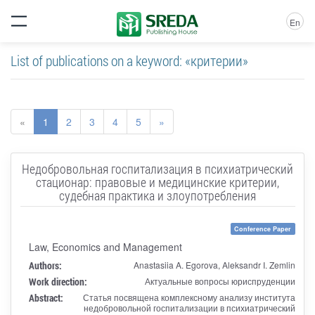
En
List of publications on a keyword: «критерии»
«
1
2
3
4
5
»
Недобровольная госпитализация в психиатрический
стационар: правовые и медицинские критерии,
судебная практика и злоупотребления
Conference Paper
Law, Economics and Management
Authors:
Anastasiia A. Egorova, Aleksandr I. Zemlin
Work direction:
Актуальные вопросы юриспруденции
Abstract:
Статья посвящена комплексному анализу института
недобровольной госпитализации в психиатрический