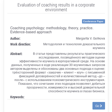
Evaluation of coaching results in a corporate
environment
Conference Paper
Coaching psychology: methodology, theory, practice.
Evidence-based approach
Author:
Margarita V. Golikova
Work direction:
Методология и технология доказательного
коучинга
Abstract:
В статье представлены результаты практического
исследования, посвящённого методам оценки
эффективности коучинга в корпоративной среде. На основе
данных, полученных в ходе реализации 30 коучинговых запросов
автором выделены и обоснованы два основных подхода к оценке:
трёхсторонний формат «заказчик – клиент – коуч» с письменной
фиксацией договорённостей и количественный метод «до –
после» с использованием психометрического инструментария.
Показано, что сочетание этих подходов позволяет добиться
прозрачности, измеримости и высокой доверительной
способности коучинга в глазах бизнеса.
Keywords:
Go