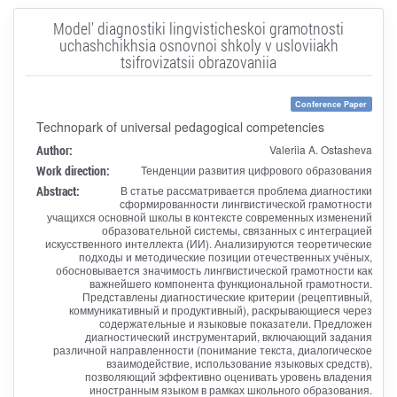
Model' diagnostiki lingvisticheskoi gramotnosti
uchashchikhsia osnovnoi shkoly v usloviiakh
tsifrovizatsii obrazovaniia
Conference Paper
Technopark of universal pedagogical competencies
Author:
Valeriia A. Ostasheva
Work direction:
Тенденции развития цифрового образования
Abstract:
В статье рассматривается проблема диагностики
сформированности лингвистической грамотности
учащихся основной школы в контексте современных изменений
образовательной системы, связанных с интеграцией
искусственного интеллекта (ИИ). Анализируются теоретические
подходы и методические позиции отечественных учёных,
обосновывается значимость лингвистической грамотности как
важнейшего компонента функциональной грамотности.
Представлены диагностические критерии (рецептивный,
коммуникативный и продуктивный), раскрывающиеся через
содержательные и языковые показатели. Предложен
диагностический инструментарий, включающий задания
различной направленности (понимание текста, диалогическое
взаимодействие, использование языковых средств),
позволяющий эффективно оценивать уровень владения
иностранным языком в рамках школьного образования.