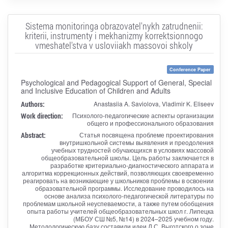
Sistema monitoringa obrazovatel'nykh zatrudnenii:
kriterii, instrumenty i mekhanizmy korrektsionnogo
vmeshatel'stva v usloviiakh massovoi shkoly
Conference Paper
Psychological and Pedagogical Support of General, Special
and Inclusive Education of Children and Adults
Authors:
Anastasiia A. Saviolova, Vladimir K. Eliseev
Work direction:
Психолого-педагогические аспекты организации
общего и профессионального образования
Abstract:
Статья посвящена проблеме проектирования
внутришкольной системы выявления и преодоления
учебных трудностей обучающихся в условиях массовой
общеобразовательной школы. Цель работы заключается в
разработке критериально-диагностического аппарата и
алгоритма коррекционных действий, позволяющих своевременно
реагировать на возникающие у школьников проблемы в освоении
образовательной программы. Исследование проводилось на
основе анализа психолого-педагогической литературы по
проблемам школьной неуспеваемости, а также путем обобщения
опыта работы учителей общеобразовательных школ г. Липецка
(МБОУ СШ №5, №14) в 2024–2025 учебном году.
Методологическую базу составили идеи Л.С. Выготского о зоне