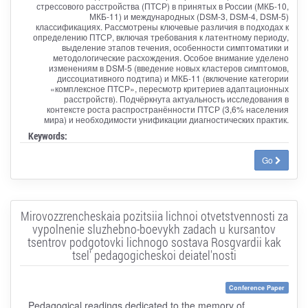
стрессового расстройства (ПТСР) в принятых в России (МКБ-10,
МКБ-11) и международных (DSM-3, DSM-4, DSM-5)
классификациях. Рассмотрены ключевые различия в подходах к
определению ПТСР, включая требования к латентному периоду,
выделение этапов течения, особенности симптоматики и
методологические расхождения. Особое внимание уделено
изменениям в DSM-5 (введение новых кластеров симптомов,
диссоциативного подтипа) и МКБ-11 (включение категории
«комплексное ПТСР», пересмотр критериев адаптационных
расстройств). Подчёркнута актуальность исследования в
контексте роста распространённости ПТСР (3,6% населения
мира) и необходимости унификации диагностических практик.
Keywords:
Go
Mirovozzrencheskaia pozitsiia lichnoi otvetstvennosti za
vypolnenie sluzhebno-boevykh zadach u kursantov
tsentrov podgotovki lichnogo sostava Rosgvardii kak
tsel' pedagogicheskoi deiatel'nosti
Conference Paper
Pedagogical readings dedicated to the memory of