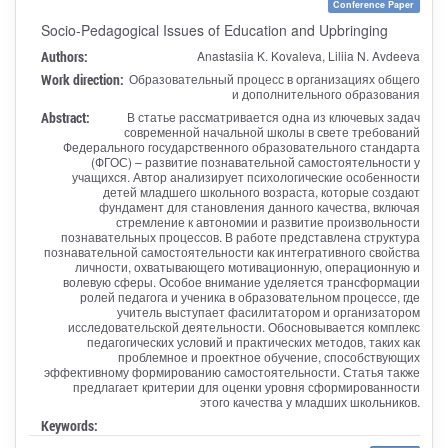
Conference Paper
Socio-Pedagogical Issues of Education and Upbringing
Authors:
Anastasiia K. Kovaleva, Liliia N. Avdeeva
Work direction:
Образовательный процесс в организациях общего
и дополнительного образования
Abstract:
В статье рассматривается одна из ключевых задач
современной начальной школы в свете требований
Федерального государственного образовательного стандарта
(ФГОС) – развитие познавательной самостоятельности у
учащихся. Автор анализирует психологические особенности
детей младшего школьного возраста, которые создают
фундамент для становления данного качества, включая
стремление к автономии и развитие произвольности
познавательных процессов. В работе представлена структура
познавательной самостоятельности как интегративного свойства
личности, охватывающего мотивационную, операционную и
волевую сферы. Особое внимание уделяется трансформации
ролей педагога и ученика в образовательном процессе, где
учитель выступает фасилитатором и организатором
исследовательской деятельности. Обосновывается комплекс
педагогических условий и практических методов, таких как
проблемное и проектное обучение, способствующих
эффективному формированию самостоятельности. Статья также
предлагает критерии для оценки уровня сформированности
этого качества у младших школьников.
Keywords: