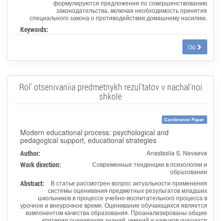
формулируются предложения по совершенствованию
законодательства, включая необходимость принятия
специального закона о противодействии домашнему насилию.
Keywords:
Go
Rol' otsenivaniia predmetnykh rezul'tatov v nachal'noi
shkole
Conference Paper
Modern educational process: psychological and
pedagogical support, educational strategies
Author:
Anastasiia S. Nevaeva
Work direction:
Современные тенденции в психологии и
образовании
Abstract:
В статье рассмотрен вопрос актуальности применения
системы оценивания предметных результатов младших
школьников в процессе учебно-воспитательного процесса в
урочное и внеурочное время. Оценивание обучающихся является
компонентом качества образования. Проанализированы общие
критерии оценивания знаний, умений и навыков учащихся