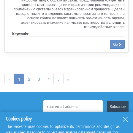
примеры критериев оценки и практические рекомендации по
применению системы сбавок в тренировочном процессе. Сделан
вывод о том, что внедрение системы оперативного контроля на
основе сбавок позволит повысить объективность оценки,
акцентировать внимание на чувстве партнерства и улучшить
взаимодействие в паре.
Keywords:
Go
«
1
2
3
4
5
»
Cookies policy
The web-site uses cookies to optimize its performance and design as
well as special service to collect and analyze data about pages visitors.