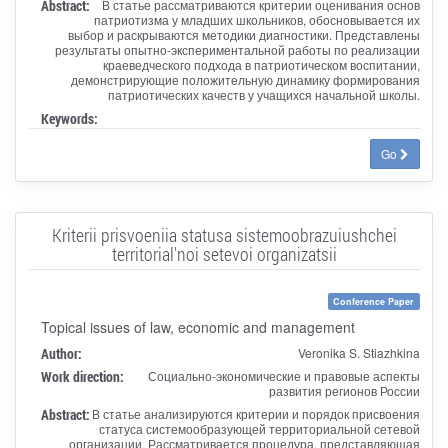
Abstract:
В статье рассматриваются критерии оценивания основ
патриотизма у младших школьников, обосновывается их
выбор и раскрываются методики диагностики. Представлены
результаты опытно‑экспериментальной работы по реализации
краеведческого подхода в патриотическом воспитании,
демонстрирующие положительную динамику формирования
патриотических качеств у учащихся начальной школы.
Keywords:
Go
Kriterii prisvoeniia statusa sistemoobrazuiushchei
territorial'noi setevoi organizatsii
Conference Paper
Topical issues of law, economic and management
Author:
Veronika S. Stiazhkina
Work direction:
Социально-экономические и правовые аспекты
развития регионов России
Abstract:
В статье анализируются критерии и порядок присвоения
статуса системообразующей территориальной сетевой
организации. Рассматривается процедура, представляющая