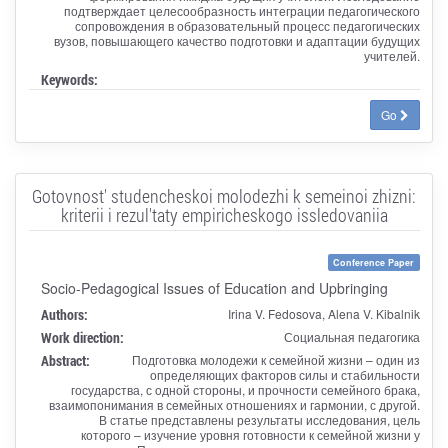
подтверждает целесообразность интеграции педагогического
сопровождения в образовательный процесс педагогических
вузов, повышающего качество подготовки и адаптации будущих
учителей.
Keywords:
Go
Gotovnost' studencheskoi molodezhi k semeinoi zhizni:
kriterii i rezul'taty empiricheskogo issledovaniia
Conference Paper
Socio-Pedagogical Issues of Education and Upbringing
Authors:
Irina V. Fedosova, Alena V. Kibalnik
Work direction:
Социальная педагогика
Abstract:
Подготовка молодежи к семейной жизни – один из
определяющих факторов силы и стабильности
государства, с одной стороны, и прочности семейного брака,
взаимопонимания в семейных отношениях и гармонии, с другой.
В статье представлены результаты исследования, цель
которого – изучение уровня готовности к семейной жизни у