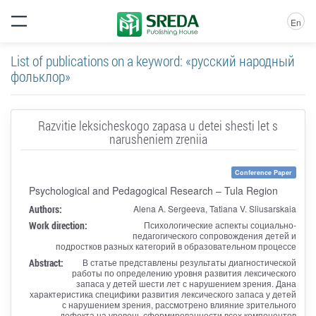
En
List of publications on a keyword: «русский народный
фольклор»
Razvitie leksicheskogo zapasa u detei shesti let s
narusheniem zreniia
Conference Paper
Psychological and Pedagogical Research – Tula Region
Authors:
Alena A. Sergeeva, Tatiana V. Sliusarskaia
Work direction:
Психологические аспекты социально-
педагогического сопровождения детей и
подростков разных категорий в образовательном процессе
Abstract:
В статье представлены результаты диагностической
работы по определению уровня развития лексического
запаса у детей шести лет с нарушением зрения. Дана
характеристика специфики развития лексического запаса у детей
с нарушением зрения, рассмотрено влияние зрительного
дефекта на уровень сформированности всех компонентов