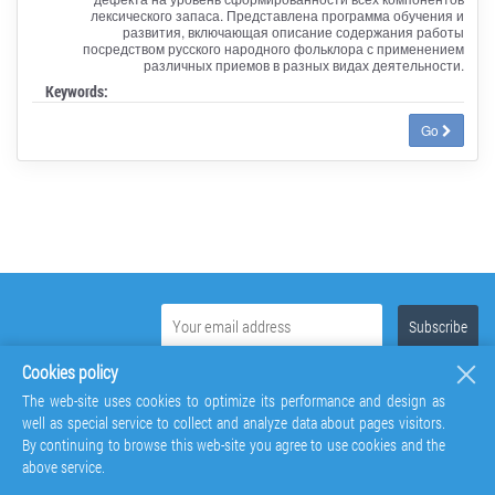
лексического запаса. Представлена программа обучения и
развития, включающая описание содержания работы
посредством русского народного фольклора с применением
различных приемов в разных видах деятельности.
Keywords:
Go
Cookies policy
The web-site uses cookies to optimize its performance and design as
well as special service to collect and analyze data about pages visitors.
By continuing to browse this web-site you agree to use cookies and the
above service.