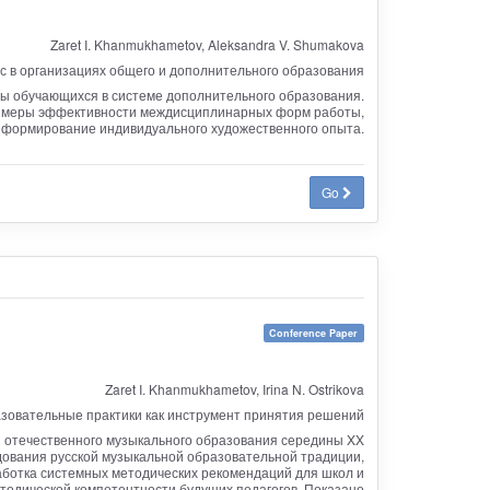
Zaret I. Khanmukhametov, Aleksandra V. Shumakova
 в организациях общего и дополнительного образования
ры обучающихся в системе дополнительного образования.
примеры эффективности междисциплинарных форм работы,
 формирование индивидуального художественного опыта.
Go
Conference Paper
Zaret I. Khanmukhametov, Irina N. Ostrikova
азовательные практики как инструмент принятия решений
ии отечественного музыкального образования середины XX
едования русской музыкальной образовательной традиции,
аботка системных методических рекомендаций для школ и
тодической компетентности будущих педагогов. Показано