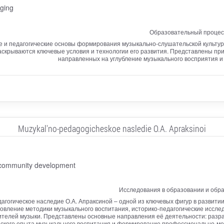
ging
Образовательный процесс
е и педагогические основы формирования музыкально-слушательской культу
раскрываются ключевые условия и технологии его развития. Представлены 
направленных на углубление музыкального восприятия и
Muzykal'no-pedagogicheskoe nasledie O.A. Apraksinoi
r community development
Исследования в образовании и обр
агогическое наследие О.А. Апраксиной – одной из ключевых фигур в развит
ановление методики музыкального воспитания, историко-педагогические иссл
чителей музыки. Представлены основные направления её деятельности: разр
еского опыта музыкального воспитания и формирование профессионально-ме