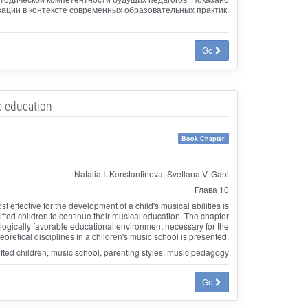
зации в контексте современных образовательных практик.
Go
ic education
Book Chapter
Natalia I. Konstantinova, Svetlana V. Gani
Глава 10
 effective for the development of a child's musical abilities is
ifted children to continue their musical education. The chapter
hologically favorable educational environment necessary for the
oretical disciplines in a children's music school is presented.
fted children, music school, parenting styles, music pedagogy
Go