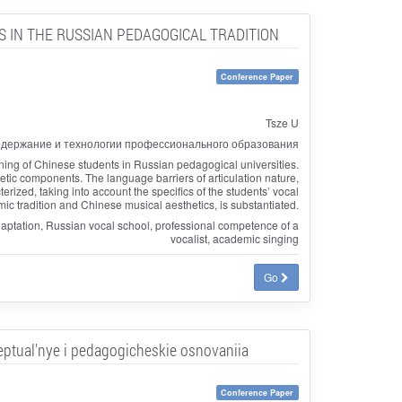
S IN THE RUSSIAN PEDAGOGICAL TRADITION
Conference Paper
Tsze U
держание и технологии профессионального образования
raining of Chinese students in Russian pedagogical universities.
thetic components. The language barriers of articulation nature,
ized, taking into account the specifics of the students’ vocal
ic tradition and Chinese musical aesthetics, is substantiated.
adaptation, Russian vocal school, professional competence of a
vocalist, academic singing
Go
eptual'nye i pedagogicheskie osnovaniia
Conference Paper