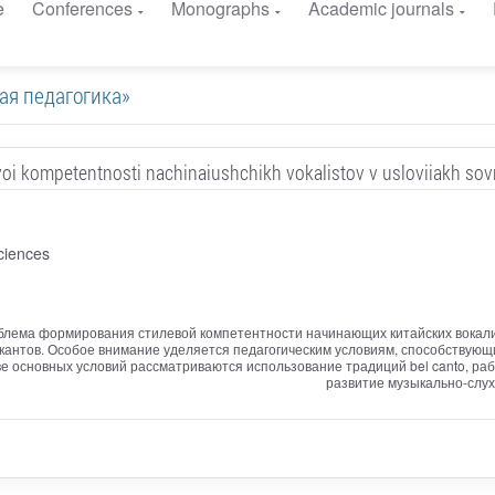
e
Conferences
Monographs
Academic journals
ьная педагогика»
evoi kompetentnosti nachinaiushchikh vokalistov v usloviiakh s
ciences
блема формирования стилевой компетентности начинающих китайских вокали
антов. Особое внимание уделяется педагогическим условиям, способствующ
е основных условий рассматриваются использование традиций bel canto, ра
развитие музыкально-слух