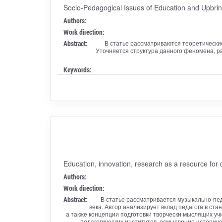
Socio-Pedagogical Issues of Education and Upbrin
Authors:
Work direction:
Abstract:
В статье рассматриваются теоретически
Уточняется структура данного феномена, 
Keywords:
Education, innovation, research as a resource fo
Authors:
Work direction:
Abstract:
В статье рассматривается музыкально-пед
века. Автор анализирует вклад педагога в ст
а также концепции подготовки творчески мыслящих у
педагогических институтов, осмысление историч