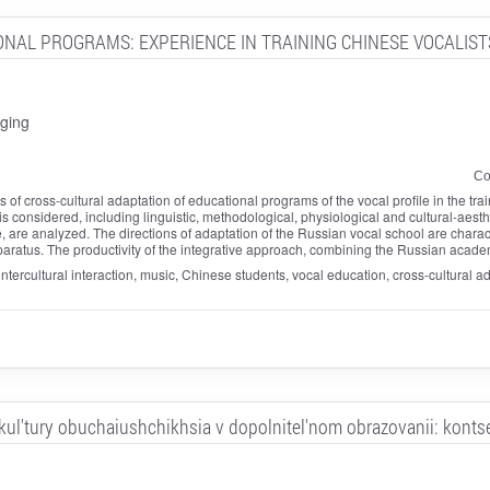
NAL PROGRAMS: EXPERIENCE IN TRAINING CHINESE VOCALIST
ging
Со
ss of cross-cultural adaptation of educational programs of the vocal profile in the t
on is considered, including linguistic, methodological, physiological and cultural-aes
are analyzed. The directions of adaptation of the Russian vocal school are character
aratus. The productivity of the integrative approach, combining the Russian academ
ntercultural interaction, music, Chinese students, vocal education, cross-cultural 
 kul'tury obuchaiushchikhsia v dopolnitel'nom obrazovanii: konts