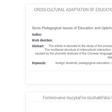
CROSS-CULTURAL ADAPTATION OF EDUCATIO
Socio-Pedagogical Issues of Education and Upbrin
Author:
Work direction:
Abstract:
The article is devoted to the study of the proce
The multilevel structure of intercultural interacti
caused by the phonetic features of the Chinese language, 
app
Keywords:
foreign students, pedagogical education, i
Formirovanie muzykal'no-slushatel'skoi