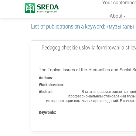
Your conferenc
About
List of publications on a keyword: «музыкал
Pedagogicheskie usloviia formirovaniia stil
The Topical Issues of the Humanities and Social S
Authors:
Work direction:
Abstract:
В статье рассматривается про
профессиональном становлении музык
интерпретации вокальных произведений. В качеств
Keywords: