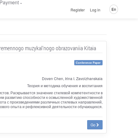
Payment
En
Register
Log in
ovremennogo muzykal'nogo obrazovaniia Kitaia
Conference Paper
Doven Chen, Irina I. Zavolzhanskaia
Теория и методика обучения и воспитания
стов. Раскрывается значение стилевой компетентности в
им развитию способности к осмысленной художественной
бота с произведениями различных стилевых направлений,
ового опыта и рефлексивной деятельности обучающихся.
Go