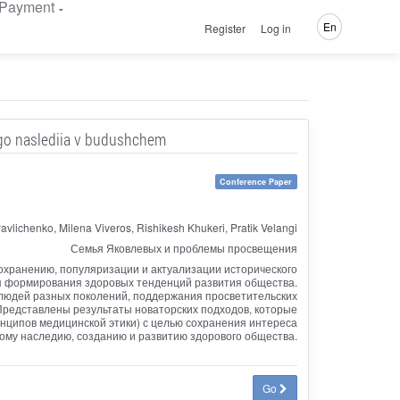
Payment
En
Register
Log in
nogo naslediia v budushchem
Conference Paper
avlichenko, Milena Viveros, Rishikesh Khukeri, Pratik Velangi
Семья Яковлевых и проблемы просвещения
охранению, популяризации и актуализации исторического
я формирования здоровых тенденций развития общества.
 людей разных поколений, поддержания просветительских
 Представлены результаты новаторских подходов, которые
инципов медицинской этики) с целью сохранения интереса
ому наследию, созданию и развитию здорового общества.
Go