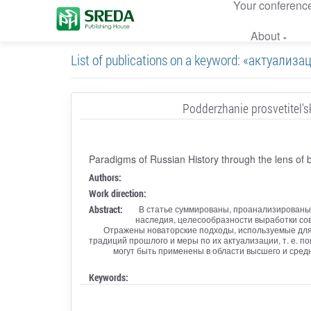
Your conferenc
About
List of publications on a keyword: «актуали
Podderzhanie prosvetitel's
Paradigms of Russian History through the lens of b
Authors:
Work direction:
Abstract:
В статье суммированы, проанализированы 
наследия, целесообразности выработки со
Отражены новаторские подходы, используемые для
традиций прошлого и меры по их актуализации, т. е. 
могут быть применены в области высшего и сред
Keywords: