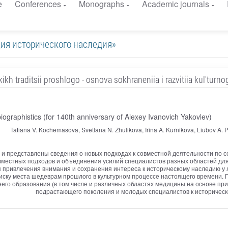
e
Conferences
Monographs
Academic journals
зация исторического наследия»
kikh traditsii proshlogo - osnova sokhraneniia i razvitiia kul'tur
iographistics (for 140th anniversary of Alexey Ivanovich Yakovlev)
Tatiana V. Kochemasova, Svetlana N. Zhulikova, Irina A. Kurnikova, Liubov A. P
и представлены сведения о новых подходах к совместной деятельности по с
вместных подходов и объединения усилий специалистов разных областей дл
 привлечения внимания и сохранения интереса к историческому наследию у
поиску места шедеврам прошлого в культурном процессе настоящего времени.
него образования (в том числе и различных областях медицины на основе пр
подрастающего поколения и молодых специалистов к историческ