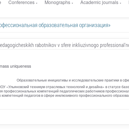
e
Conferences
Monographs
Academic journals
я профессиональная образовательная организация»
edagogicheskikh rabotnikov v sfere inkliuzivnogo professional'n
o mass uniqueness
Образовательные инициативы и исследовательские практики в сфе
ОУ «Ульяновский техникум отраслевых технологий и дизайна» в статусе ба
ия профессиональных компетенций педагогических работников профессионал
компетенций педагогов в сфере инклюзивного профессионального образован