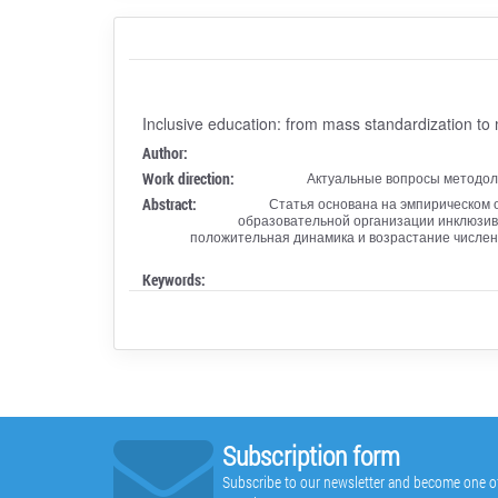
Inclusive education: from mass standardization t
Author:
Work direction:
Актуальные вопросы методоло
Abstract:
Статья основана на эмпирическом 
образовательной организации инклюзивн
положительная динамика и возрастание числен
Keywords:
Subscription form
Subscribe to our newsletter and become one of t