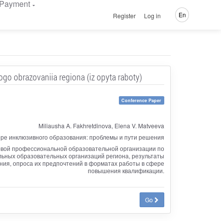
Payment
En
Register
Log in
ogo obrazovaniia regiona (iz opyta raboty)
Conference Paper
Miliausha A. Fakhretdinova, Elena V. Matveeva
ре инклюзивного образования: проблемы и пути решения
зовой профессиональной образовательной организации по
ьных образовательных организаций региона, результаты
ия, опроса их предпочтений в форматах работы в сфере
повышения квалификации.
Go