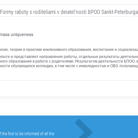
Formy raboty s roditeliami v deiatel'nosti BPOO Sankt-Peterburga
o mass uniqueness
гии, теории и практики инклюзивного образования, воспитания и социализа
опыте и представляет направления работы, отдельные результаты деятельн
ого образования в работе с родителями. Результатом деятельности БПОО, в
ности обучающихся колледжа, в том числе с инвалидностью и ОВЗ, получаю
he first to be informed of all the