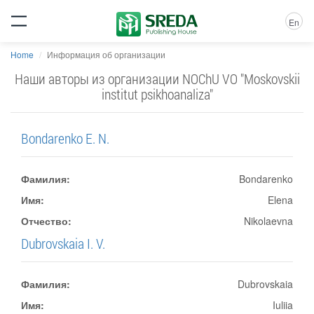
En
Home
Информация об организации
Наши авторы из организации NOChU VO "Moskovskii
institut psikhoanaliza"
Bondarenko E. N.
Фамилия:
Bondarenko
Имя:
Elena
Отчество:
Nikolaevna
Dubrovskaia I. V.
Фамилия:
Dubrovskaia
Имя:
Iuliia