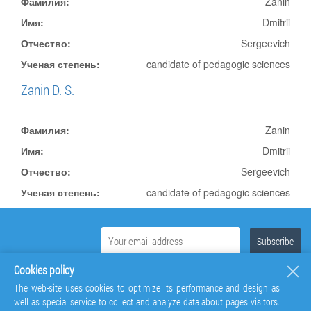
Фамилия:
Zanin
Имя:
Dmitrii
Отчество:
Sergeevich
Ученая степень:
candidate of pedagogic sciences
Zanin D. S.
Фамилия:
Zanin
Имя:
Dmitrii
Отчество:
Sergeevich
Ученая степень:
candidate of pedagogic sciences
Cookies policy
The web-site uses cookies to optimize its performance and design as
well as special service to collect and analyze data about pages visitors.