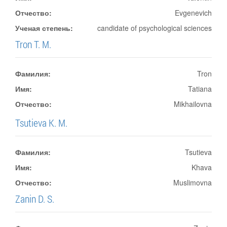
Отчество:
Evgenevich
Ученая степень:
candidate of psychological sciences
Tron T. M.
Фамилия:
Tron
Имя:
Tatiana
Отчество:
Mikhailovna
Tsutieva K. M.
Фамилия:
Tsutieva
Имя:
Khava
Отчество:
Muslimovna
Zanin D. S.