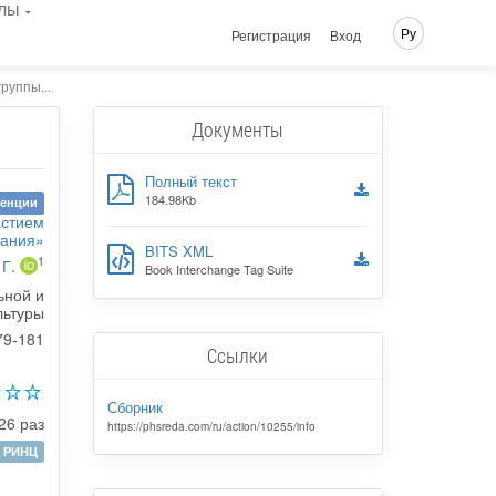
лы
Ру
Регистрация
Вход
руппы...
Документы
Полный текст
184.98Kb
ренции
астием
тания»
BITS XML
1
 Г.
Book Interchange Tag Suite
ьной и
льтуры
79-181
Ссылки
Сборник
26 раз
https://phsreda.com/ru/action/10255/info
РИНЦ