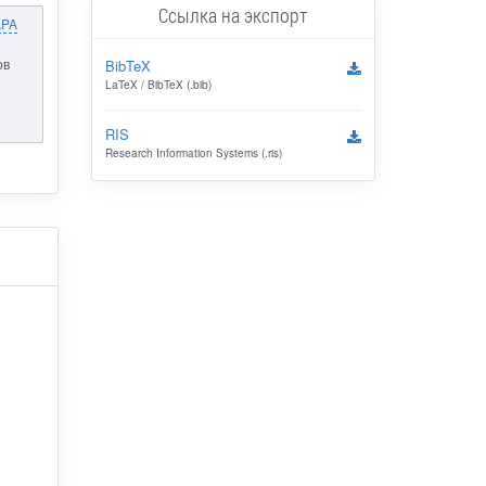
Ссылка на экспорт
APA
ов
BibTeX
LaTeX / BibTeX (.bib)
RIS
Research Information Systems (.ris)