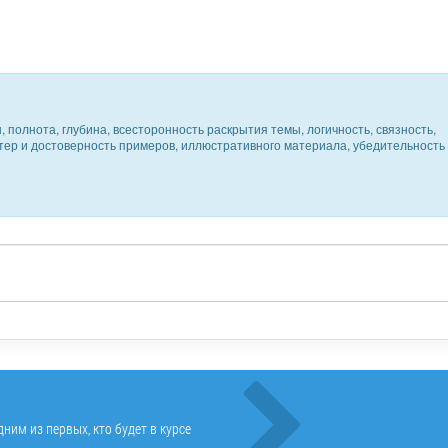
 полнота, глубина, всесторонность раскрытия темы, логичность, связность,
ктер и достоверность примеров, иллюстративного материала, убедительность
ним из первых, кто будет в курсе