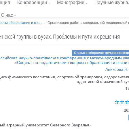
нция
Конференции
Монографии
Научные журна
О нас
осы образования и вос...
Организация работы специальной медицинской г
нской группы в вузах. Проблемы и пути их решения
Статья в сборнике трудов конфе
ссийская научно-практическая конференция с международным уч
«Социально-педагогические вопросы образования и воспи
Аникеева Н.
ика физического воспитания, спортивной тренировки, оздоровител
адаптивной физической ку
1
26
й аграрный университет Северного Зауралья»