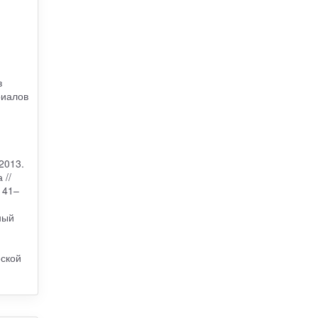
в
риалов
2013.
 //
141–
ный
еской