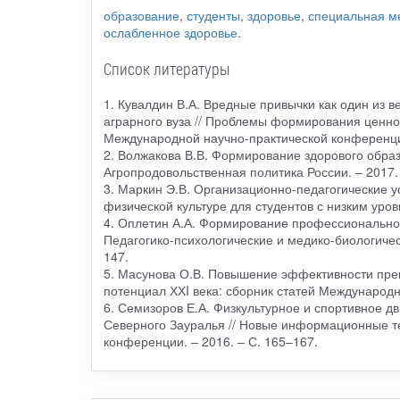
образование
,
студенты
,
здоровье
,
специальная м
ослабленное здоровье
.
Список литературы
1. Кувалдин В.А. Вредные привычки как один из 
аграрного вуза // Проблемы формирования ценно
Международной научно-практической конференции
2. Волжакова В.В. Формирование здорового образа
Агропродовольственная политика России. – 2017. 
3. Маркин Э.В. Организационно-педагогические 
физической культуре для студентов с низким уров
4. Оплетин А.А. Формирование профессиональной 
Педагогико-психологические и медико-биологическ
147.
5. Масунова О.В. Повышение эффективности преп
потенциал ХХI века: сборник статей Международн
6. Семизоров Е.А. Физкультурное и спортивное д
Северного Зауралья // Новые информационные те
конференции. – 2016. – С. 165–167.