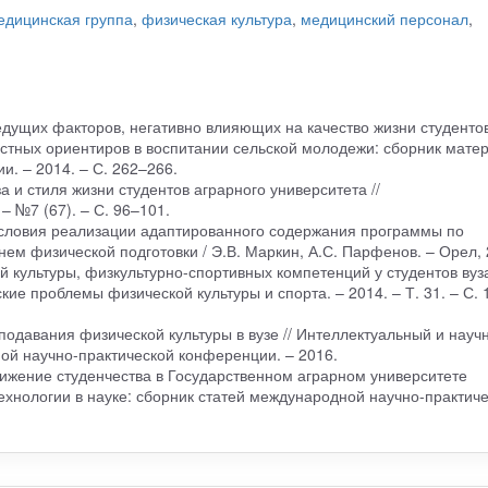
едицинская группа
,
физическая культура
,
медицинский персонал
,
ведущих факторов, негативно влияющих на качество жизни студенто
стных ориентиров в воспитании сельской молодежи: сборник мате
. – 2014. – С. 262–266.
 и стиля жизни студентов аграрного университета //
– №7 (67). – С. 96–101.
условия реализации адаптированного содержания программы по
нем физической подготовки / Э.В. Маркин, А.С. Парфенов. – Орел, 
культуры, физкультурно-спортивных компетенций у студентов вуза
ие проблемы физической культуры и спорта. – 2014. – Т. 31. – С. 
одавания физической культуры в вузе // Интеллектуальный и науч
ой научно-практической конференции. – 2016.
вижение студенчества в Государственном аграрном университете
хнологии в науке: сборник статей международной научно-практич