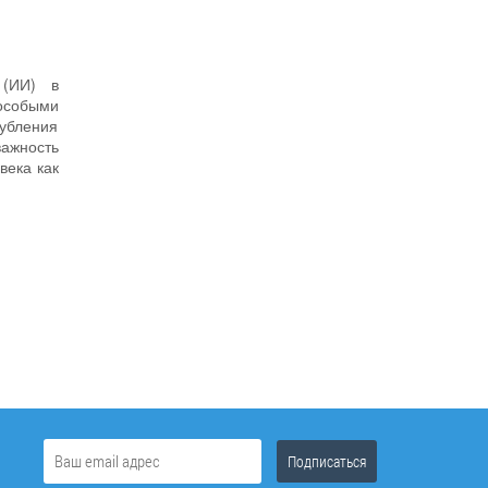
 (ИИ) в
 особыми
убления
ажность
века как