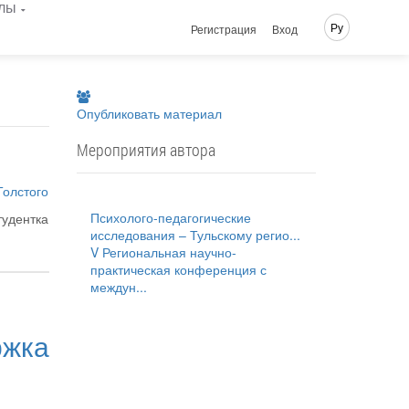
лы
Ру
Регистрация
Вход
Опубликовать материал
Мероприятия автора
Толстого
Психолого-педагогические
тудентка
исследования – Тульскому регио...
V Региональная научно-
практическая конференция с
междун...
ржка