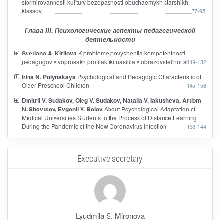
sformirovannosti kul'tury bezopasnosti obuchaemykh starshikh
klassov
77-95
Глава III. Психологические аспекты педагогической
деятельности
Svetlana A. Kirilova
K probleme povysheniia kompetentnosti
pedagogov v voprosakh profilaktiki nasiliia v obrazovatel'noi srede
119-132
Irina N. Polynskaya
Psychological and Pedagogic Characteristic of
Older Preschool Children
145-156
Dmitrii V. Sudakov, Oleg V. Sudakov, Natalia V. Iakusheva, Artiom
N. Shevtsov, Evgenii V. Belov
About Psychological Adaptation of
Medical Universities Students to the Process of Distance Learning
During the Pandemic of the New Coronavirus Infection
133-144
Executive secretary
Lyudmila S. Mironova