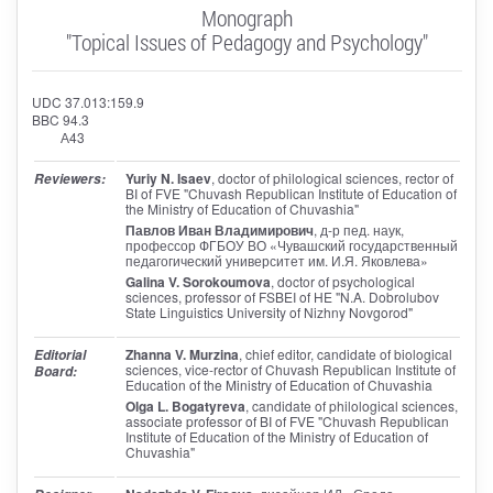
Monograph
"Topical Issues of Pedagogy and Psychology"
UDC 37.013:159.9
BBC 94.3
А43
Yuriy N. Isaev
, doctor of philological sciences, rector of
Reviewers:
BI of FVE "Chuvash Republican Institute of Education of
the Ministry of Education of Chuvashia"
Павлов Иван Владимирович
, д-р пед. наук,
профессор ФГБОУ ВО «Чувашский государственный
педагогический университет им. И.Я. Яковлева»
Galina V. Sorokoumova
, doctor of psychological
sciences, professor of FSBEI of HE "N.A. Dobrolubov
State Linguistics University of Nizhny Novgorod"
Zhanna V. Murzina
, chief editor
, candidate of biological
Editorial
sciences, vice-rector of Chuvash Republican Institute of
Board:
Education of the Ministry of Education of Chuvashia
Olga L. Bogatyreva
, candidate of philological sciences,
associate professor of BI of FVE "Chuvash Republican
Institute of Education of the Ministry of Education of
Chuvashia"