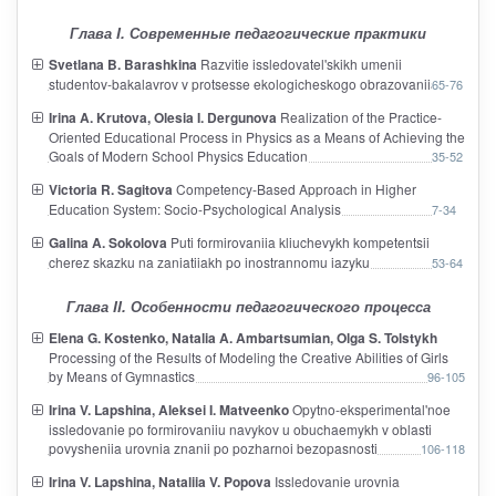
Глава I. Современные педагогические практики
Svetlana B. Barashkina
Razvitie issledovatel'skikh umenii
studentov-bakalavrov v protsesse ekologicheskogo obrazovaniia
65-76
Irina A. Krutova, Olesia I. Dergunova
Realization of the Practice-
Oriented Educational Process in Physics as a Means of Achieving the
Goals of Modern School Physics Education
35-52
Victoria R. Sagitova
Competency-Based Approach in Higher
Education System: Socio-Psychological Analysis
7-34
Galina A. Sokolova
Puti formirovaniia kliuchevykh kompetentsii
cherez skazku na zaniatiiakh po inostrannomu iazyku
53-64
Глава II. Особенности педагогического процесса
Elena G. Kostenko, Natalia A. Ambartsumian, Olga S. Tolstykh
Processing of the Results of Modeling the Creative Abilities of Girls
by Means of Gymnastics
96-105
Irina V. Lapshina, Aleksei I. Matveenko
Opytno-eksperimental'noe
issledovanie po formirovaniiu navykov u obuchaemykh v oblasti
povysheniia urovnia znanii po pozharnoi bezopasnosti
106-118
Irina V. Lapshina, Nataliia V. Popova
Issledovanie urovnia