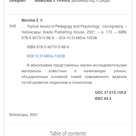
Nadezhda V. Firsova
, дизайнер ИД «Среда»
Designer:
Murzina Z. V.
А43
Topical Issues of Pedagogy and Psychology : monography. –
Чебоксары: Sreda Publishing House, 2021. – p. 172. – ISBN
978-5-907313-98-9. – DOI 10.31483/a-10238.
ISBN 978-5-907313-98-9
DOI
10.31483/a-10238
В монографии представлены научно-исследовательские
материалы известных и начинающих ученых,
объединенные основной темой современного видения
путей развития педагогики и психологии.
UDC 37.013:159.9
BBC 94.3
Чебоксары
, 2021
Table of contents