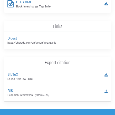
BITS XML
Book Interchange Tag Suite
Links
Digest
https://phsreda.com/en/action/10336/info
Export citation
BibTeX
LaTeX / BibTeX (.bib)
RIS
Research Information Systems (.ris)