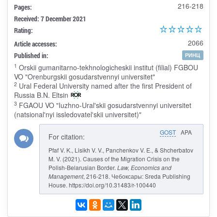
216-218
Pages:
Received: 7 December 2021
Rating:
2066
Article accesses:
Published in:
РИНЦ
1
Orskii gumanitarno-tekhnologicheskii institut (filial) FGBOU
VO "Orenburgskii gosudarstvennyi universitet"
2
Ural Federal University named after the first President of
Russia B.N. Eltsin
3
FGAOU VO "Iuzhno-Ural'skii gosudarstvennyi universitet
(natsional'nyi issledovatel'skii universitet)"
GOST
APA
For citation:
Pfaf V. K., Lisikh V. V., Panchenkov V. E., & Shcherbatov
M. V. (2021). Causes of the Migration Crisis on the
Polish-Belarusian Border.
Law, Economics and
Management
, 216-218. Чебоксары: Sreda Publishing
House. https://doi.org/10.31483/r-100440