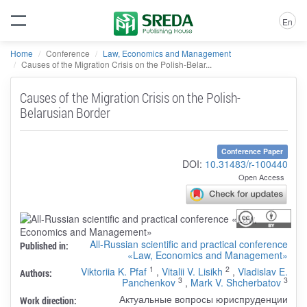
En
Home
Conference
Law, Economics and Management
Causes of the Migration Crisis on the Polish-Belar...
Causes of the Migration Crisis on the Polish-
Belarusian Border
Conference Paper
DOI:
10.31483/r-100440
Open Access
All-Russian scientific and practical conference
Published in:
«Law, Economics and Management»
1
2
Viktoriia K. Pfaf
,
Vitalii V. Lisikh
,
Vladislav E.
Authors:
3
3
Panchenkov
,
Mark V. Shcherbatov
Актуальные вопросы юриспруденции
Work direction: