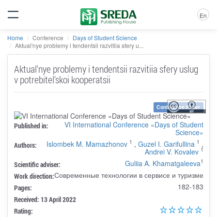
En
Home
Conference
Days of Student Science
Aktual'nye problemy i tendentsii razvitiia sfery u...
Aktual'nye problemy i tendentsii razvitiia sfery uslug
v potrebitel'skoi kooperatsii
Conference Paper
VI International Conference «Days of Student
Published in:
Science»
1
1
Islombek M. Mamazhonov
,
Guzel I. Garifullina
,
Authors:
1
Andrei V. Kovalev
1
Guliia A. Khamatgaleeva
Scientific adviser:
Современные технологии в сервисе и туризме
Work direction:
182-183
Pages:
Received: 13 April 2022
Rating: