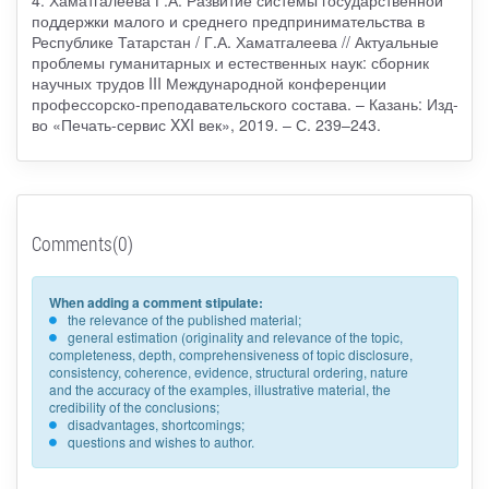
поддержки малого и среднего предпринимательства в
Республике Татарстан / Г.А. Хаматгалеева // Актуальные
проблемы гуманитарных и естественных наук: сборник
научных трудов III Международной конференции
профессорско-преподавательского состава. – Казань: Изд-
во «Печать-сервис XXI век», 2019. – С. 239–243.
Comments(0)
When adding a comment stipulate:
the relevance of the published material;
general estimation (originality and relevance of the topic,
completeness, depth, comprehensiveness of topic disclosure,
consistency, coherence, evidence, structural ordering, nature
and the accuracy of the examples, illustrative material, the
credibility of the conclusions;
disadvantages, shortcomings;
questions and wishes to author.