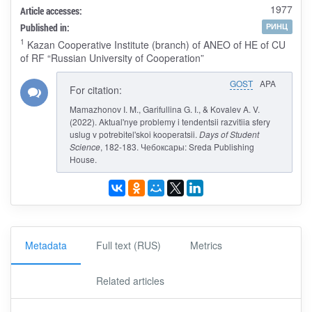
1977
Article accesses:
Published in:
РИНЦ
1
Kazan Cooperative Institute (branch) of ANEO of HE of CU
of RF “Russian University of Cooperation”
GOST
APA
For citation:
Mamazhonov I. M., Garifullina G. I., & Kovalev A. V.
(2022). Aktual'nye problemy i tendentsii razvitiia sfery
uslug v potrebitel'skoi kooperatsii.
Days of Student
Science
, 182-183. Чебоксары: Sreda Publishing
House.
Metadata
Full text (RUS)
Metrics
Related articles