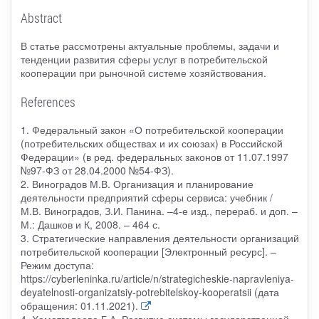
Abstract
В статье рассмотрены актуальные проблемы, задачи и
тенденции развития сферы услуг в потребительской
кооперации при рыночной системе хозяйствования.
References
1. Федеральный закон «О потребительской кооперации
(потребительских обществах и их союзах) в Российской
Федерации» (в ред. федеральных законов от 11.07.1997
№97-ФЗ от 28.04.2000 №54-ФЗ).
2. Виноградов М.В. Организация и планирование
деятельности предприятий сферы сервиса: учебник /
М.В. Виноградов, З.И. Панина. –4-е изд., перераб. и доп. –
М.: Дашков и К, 2008. – 464 с.
3. Стратегические направления деятельности организаций
потребительской кооперации [Электронный ресурс]. –
Режим доступа:
https://cyberleninka.ru/article/n/strategicheskie-napravleniya-
deyatelnosti-organizatsiy-potrebitelskoy-kooperatsii (дата
обращения: 01.11.2021).
4. Хаматгалеева Г.А. Развитие системы государственной