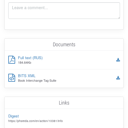
Documents
Full text (RUS)
184.64Kb
BITS XML
Book Interchange Tag Suite
Links
Digest
https://phsreda.com/en/action/10381/info