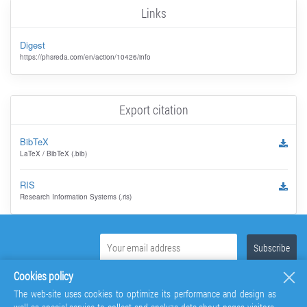
Links
Digest
https://phsreda.com/en/action/10426/info
Export citation
BibTeX
LaTeX / BibTeX (.bib)
RIS
Research Information Systems (.ris)
Cookies policy
The web-site uses cookies to optimize its performance and design as