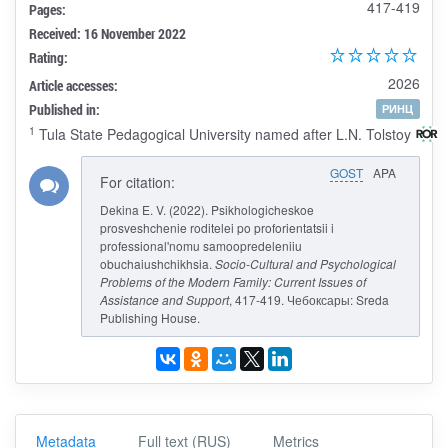
417-419
Pages:
Received: 16 November 2022
Rating:
2026
Article accesses:
Published in:
РИНЦ
1
Tula State Pedagogical University named after L.N. Tolstoy
GOST
APA
For citation:
Dekina E. V. (2022). Psikhologicheskoe
prosveshchenie roditelei po proforientatsii i
professional'nomu samoopredeleniiu
obuchaiushchikhsia.
Socio-Cultural and Psychological
Problems of the Modern Family: Current Issues of
Assistance and Support
, 417-419. Чебоксары: Sreda
Publishing House.
Metadata
Full text (RUS)
Metrics