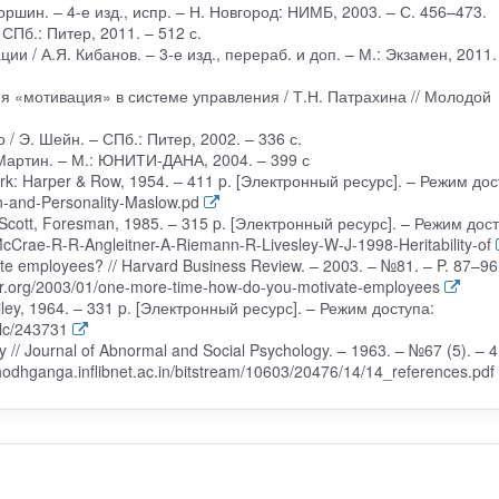
ршин. – 4-е изд., испр. – Н. Новгород: НИМБ, 2003. – С. 456–473.
СПб.: Питер, 2011. – 512 с.
и / А.Я. Кибанов. – 3-е изд., перераб. и доп. – М.: Экзамен, 2011.
я «мотивация» в системе управления / Т.Н. Патрахина // Молодой
/ Э. Шейн. – СПб.: Питер, 2002. – 336 с.
 Мартин. – М.: ЮНИТИ-ДАНА, 2004. – 399 с
York: Harper & Row, 1954. – 411 p. [Электронный ресурс]. – Режим дос
n-and-Personality-Maslow.pd
: Scott, Foresman, 1985. – 315 p. [Электронный ресурс]. – Режим дост
McCrae-R-R-Angleitner-A-Riemann-R-Livesley-W-J-1998-Heritability-of
ate employees? // Harvard Business Review. – 2003. – №81. – P. 87–96
br.org/2003/01/one-more-time-how-do-you-motivate-employees
iley, 1964. – 331 p. [Электронный ресурс]. – Режим доступа:
clc/243731
 // Journal of Abnormal and Social Psychology. – 1963. – №67 (5). – 4
odhganga.inflibnet.ac.in/bitstream/10603/20476/14/14_references.pdf