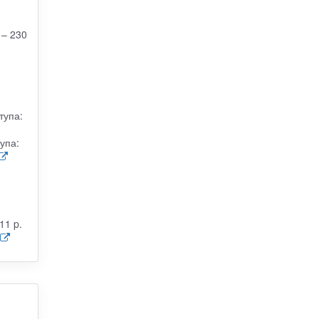
 – 230
тупа:
упа:
11 p.