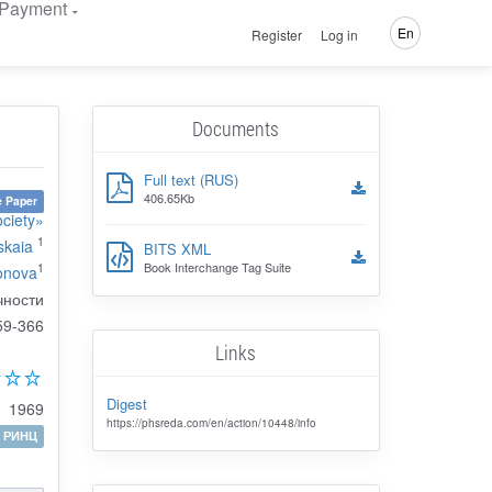
Payment
En
Register
Log in
Documents
Full text (RUS)
406.65Kb
 Paper
ciety»
1
skaia
BITS XML
Book Interchange Tag Suite
1
onova
чности
59-366
Links
Digest
1969
https://phsreda.com/en/action/10448/info
РИНЦ