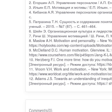
2. Егоршин А.П. Управление персоналом / А.П. Его
3. Ильин Е.П. Мотивация и мотивы / Е.П. Ильин. – 
4. Кибанов А.Я. Управление персоналом организаци
с.
5. Патрахина Т.Н. Сущность и содержание поняти
ученый. – 2015. – №7 (87). – С. 461–464.
6. Шейн Э. Организационная культура и лидерство 
7. Ричи Ш. Управление мотивацией / Ш. Ричи, П.
8. Maslow A.H. Motivation and personality. – New 
https://holybooks.com/wp-content/uploads/Motivatio
9. McClelland D.C. Human motivation. Glenview. IL
https://www.coursehero.com/file/p45iqcm/Jang-K-L-
10. Herzberg F.I. One more time: how do you motiv
[Электронный ресурс]. – Режим доступа: https://h
11. Vroom V.H. Work and motivation. – New York: W
https://www.worldcat.org/title/work-and-motivation/o
12. Adams J.S. Towards an understanding of inequity
[Электронный ресурс]. – Режим доступа: https:// sh
Comments(0)