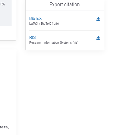
Export citation
APA
BibTeX
LaTeX / BibTeX (.bib)
RIS
Research Information Systems (.ris)
тета,