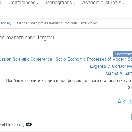
e
Conferences
Monographs
Academic journals
Society
Osobennosti professional'noi motivatsii sotrudniko...
dnikov roznichnoi torgovli
Conference
Russian Scientific Conference «Socio-Economic Processes of Modern So
Evgeniia V. Goriachev
Marina V. Saf
Проблемы социализации и профессионального становления ли
3
al University