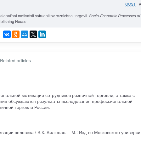
GOST
ional'noi motivatsii sotrudnikov roznichnoi torgovli.
Socio-Economic Processes of
blishing House.
Related articles
ональной мотивации сотрудников розничной торговли, а также с
ания обсуждаются результаты исследования профессиональной
ичной торговли России.
ации человека / В.К. Вилюнас. – М.: Изд-во Московского универси