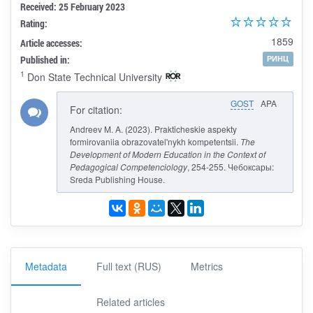
Received: 25 February 2023
Rating:
1859
Article accesses:
Published in:
РИНЦ
1
Don State Technical University
GOST
APA
For citation:
Andreev M. A. (2023). Prakticheskie aspekty
formirovaniia obrazovatel'nykh kompetentsii.
The
Development of Modern Education in the Context of
Pedagogical Competenciology
, 254-255. Чебоксары:
Sreda Publishing House.
Metadata
Full text (RUS)
Metrics
Related articles