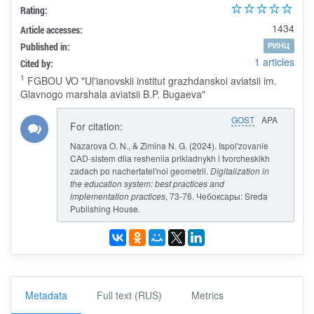
Rating:
1434
Article accesses:
Published in:
РИНЦ
1 articles
Cited by:
1
FGBOU VO "Ul'ianovskii institut grazhdanskoi aviatsii im.
Glavnogo marshala aviatsii B.P. Bugaeva"
GOST
APA
For citation:
Nazarova O. N., & Zimina N. G. (2024). Ispol'zovanie
CAD-sistem dlia resheniia prikladnykh i tvorcheskikh
zadach po nachertatel'noi geometrii.
Digitalization in
the education system: best practices and
implementation practices
, 73-76. Чебоксары: Sreda
Publishing House.
Metadata
Full text (RUS)
Metrics