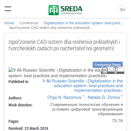
En
Home
Conference
Digitalization in the education system: best pract...
Ispol'zovanie CAD-sistem dlia resheniia prikladnyk...
Ispol'zovanie CAD-sistem dlia resheniia prikladnykh i
tvorcheskikh zadach po nachertatel'noi geometrii
Conference Paper
V All-Russian Scientific «Digitalization in the
Published in:
education system: best practices and
implementation practices»
1
1
Ol'ga N. Nazarova
,
Natalia G. Zimina
Authors:
Современные технологии обучения в
Work direction:
условиях цифровой трансформации
образования
73-76
Pages:
Received: 23 March 2024