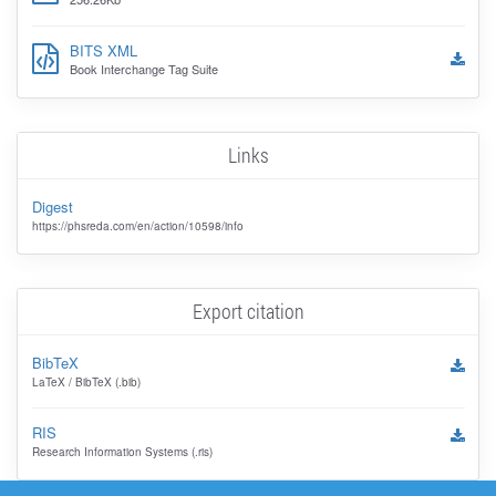
BITS XML
Book Interchange Tag Suite
Links
Digest
https://phsreda.com/en/action/10598/info
Export citation
BibTeX
LaTeX / BibTeX (.bib)
RIS
Research Information Systems (.ris)