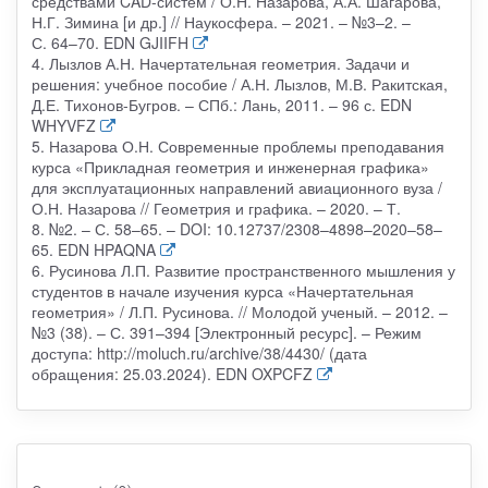
средствами CAD-систем / О.Н. Назарова, А.А. Шагарова,
Н.Г. Зимина [и др.] // Наукосфера. – 2021. – №3–2. –
С. 64–70. EDN GJIIFH
4. Лызлов А.Н. Начертательная геометрия. Задачи и
решения: учебное пособие / А.Н. Лызлов, М.В. Ракитская,
Д.Е. Тихонов-Бугров. – СПб.: Лань, 2011. – 96 с. EDN
WHYVFZ
5. Назарова О.Н. Современные проблемы преподавания
курса «Прикладная геометрия и инженерная графика»
для эксплуатационных направлений авиационного вуза /
О.Н. Назарова // Геометрия и графика. – 2020. – Т.
8. №2. – С. 58–65. – DOI: 10.12737/2308–4898–2020–58–
65. EDN HPAQNA
6. Русинова Л.П. Развитие пространственного мышления у
студентов в начале изучения курса «Начертательная
геометрия» / Л.П. Русинова. // Молодой ученый. – 2012. –
№3 (38). – С. 391–394 [Электронный ресурс]. – Режим
доступа: http://moluch.ru/archive/38/4430/ (дата
обращения: 25.03.2024). EDN OXPCFZ