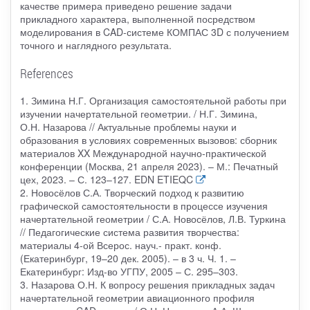
качестве примера приведено решение задачи
прикладного характера, выполненной посредством
моделирования в CAD-системе КОМПАС 3D с получением
точного и наглядного результата.
References
1. Зимина Н.Г. Организация самостоятельной работы при
изучении начертательной геометрии. / Н.Г. Зимина,
О.Н. Назарова // Актуальные проблемы науки и
образования в условиях современных вызовов: сборник
материалов XX Международной научно-практической
конференции (Москва, 21 апреля 2023). – М.: Печатный
цех, 2023. – С. 123–127. EDN ETIEQC
2. Новосёлов С.А. Творческий подход к развитию
графической самостоятельности в процессе изучения
начертательной геометрии / С.А. Новосёлов, Л.В. Туркина
// Педагогические система развития творчества:
материалы 4-ой Всерос. науч.- практ. конф.
(Екатеринбург, 19–20 дек. 2005). – в 3 ч. Ч. 1. –
Екатеринбург: Изд-во УГПУ, 2005 – С. 295–303.
3. Назарова О.Н. К вопросу решения прикладных задач
начертательной геометрии авиационного профиля