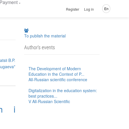
Payment
En
Register
Log in
To publish the material
Author's events
tsii B.P.
Bugaeva"
The Development of Modern
Education in the Context of P...
All-Russian scientific conference
Digitalization in the education system:
best practices...
V All-Russian Scientific
kh i