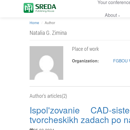
Your conferenc
About
Home
Author
Natalia G. Zimina
Place of work
Organization:
FGBOU VO 
Author's articles(2)
Ispol'zovanie CAD-sis
tvorcheskikh zadach po na