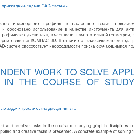
я
прикладные задачи
CAD-системы
...
алистов инженерного профиля в настоящее время невозмо
 и обосновано использование в качестве инструмента для акт
 графических дисциплин, в частности, начертательной геометрии,
торых является КОМПАС 3D. В отличие от классического метода
CAD-систем способствует необходимости поиска обучающимися по
ENDENT WORK TO SOLVE APPL
S IN THE COURSE OF STUDY
ные задачи
графические дисциплины
...
ed and creative tasks in the course of studying graphic disciplines in
applied and creative tasks is presented. A concrete example of solving