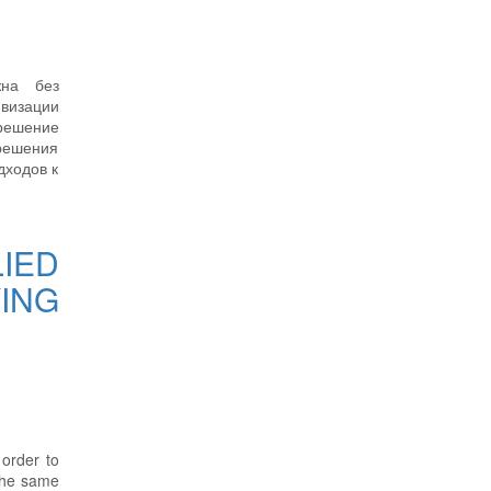
жна без
ивизации
 решение
 решения
дходов к
IED
ING
 order to
 the same