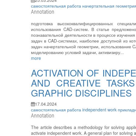
25.03.2024
самостоятельная работа
начертательная геометри
Annotation
подготовка высококвалифицированных специ
использования CAD-систем. В статье предложено
познавательной деятельности в процессе изучения
задач в CAD-системах, наиболее доступной из ко
задач начертательной геометрии, использование 
моделированию условий задачи, активизиру...
more
ACTIVATION OF INDEP
AND CREATIVE TASK
GRAPHIC DISCIPLINES
17.04.2024
самостоятельная работа
independent work
приклад
Annotation
The article describes a methodology for solving appli
activate independent work. A general plan for solving 