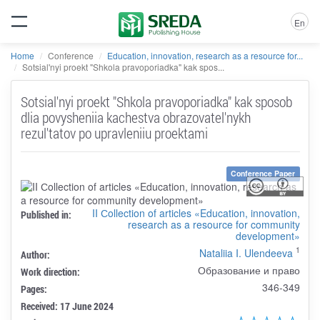
En
Home
Conference
Education, innovation, research as a resource for...
Sotsial'nyi proekt "Shkola pravoporiadka" kak spos...
Sotsial'nyi proekt "Shkola pravoporiadka" kak sposob
dlia povysheniia kachestva obrazovatel'nykh
rezul'tatov po upravleniiu proektami
Conference Paper
II Сollection of articles «Education, innovation,
Published in:
research as a resource for community
development»
1
Nataliia I. Ulendeeva
Author:
Образование и право
Work direction:
346-349
Pages:
Received: 17 June 2024