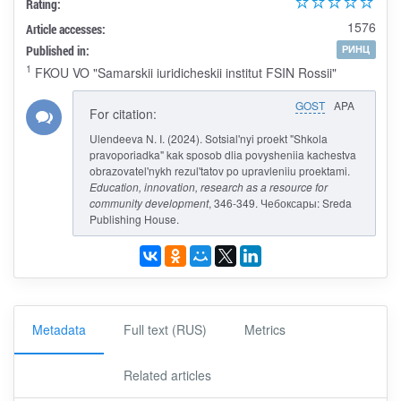
Rating:
1576
Article accesses:
Published in:
РИНЦ
1
FKOU VO "Samarskii iuridicheskii institut FSIN Rossii"
GOST
APA
For citation:
Ulendeeva N. I. (2024). Sotsial'nyi proekt "Shkola
pravoporiadka" kak sposob dlia povysheniia kachestva
obrazovatel'nykh rezul'tatov po upravleniiu proektami.
Education, innovation, research as a resource for
community development
, 346-349. Чебоксары: Sreda
Publishing House.
Metadata
Full text (RUS)
Metrics
Related articles