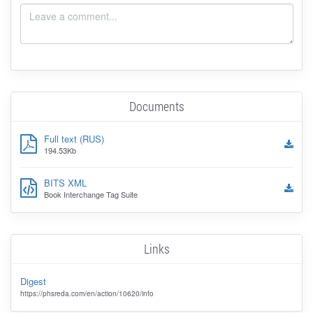
Documents
Full text (RUS)
194.53Kb
BITS XML
Book Interchange Tag Suite
Links
Digest
https://phsreda.com/en/action/10620/info