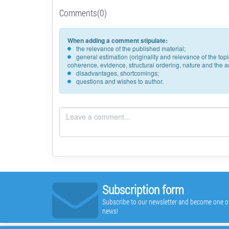
Comments(0)
When adding a comment stipulate:
the relevance of the published material;
general estimation (originality and relevance of the to
coherence, evidence, structural ordering, nature and the acc
disadvantages, shortcomings;
questions and wishes to author.
Subscription form
Subscribe to our newsletter and become one of t
news!