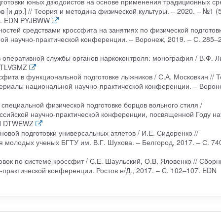
дготовки юных дзюдоистов на основе применения традиционных ср
в [и др.] // Теория и методика физической культуры. – 2020. – №1 (5
21. EDN PYJBWW
ностей средствами кроссфита на занятиях по физической подготовк
ой научно-практической конференции. – Воронеж, 2019. – С. 285–
в оперативной службы органов наркоконтроля: монография / В.Ф. Ли
N TLVGMZ
сфита в функциональной подготовке лыжников / С.А. Московкин // 
териалы национальной научно-практической конференции. – Ворон
 специальной физической подготовке борцов вольного стиля /
оссийской научно-практической конференции, посвященной Году на
EDN DTWEWZ
а новой подготовки универсальных атлетов / И.Е. Сидоренко //
молодых ученых БГТУ им. В.Г. Шухова. – Белгород, 2017. – С. 74
ок по системе кроссфит / С.Е. Шаульский, О.В. Яловенко // Сборн
практической конференции. Ростов н/Д., 2017. – С. 102–107. EDN