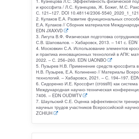
1. Кузнецова Л.С. Эффективность физической по
и кроссфита / Л.С. Кузнецова, Ж. Божиг, М.С. Рако
С. 121–127. DOI 10.48114/2306-5540_2020_1_1
2. Кулаков Е.А. Развитие функциональных способ
Е.А. Кулаков // Сборник материалов Международн
EDN JXAXVD
3. Лигута В.Ф. Физическая подготовка сотруднико
С.В. Шаповалов. – Хабаровск, 2013. – 141 с. ED
4. Московкин С.А. Использование элементов крос
и практика инновационных технологий в АПК: ма
2022. – С. 256–260. EDN UAONBO
5. Пузырев Н.В. Применение средств кроссфита в
Н.В. Пузырев, Е.А. Колиненко // Материалы Всер
технологий. – Хабаровск, 2021. – С. 194–197. 
6. Сидоренко И.Е. Кроссфит (crossfit) как систем
Международная научно-техническая конференция 
7406. – EDN OUDWTV
7. Шаульский С.Е. Оценка эффективности трениров
научных трудов участников Всероссийской научно-
ZCHIUH