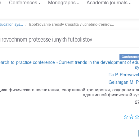
e
Conferences
Monographs
Academic journals
ucation sys...
Ispol'zovanie sredstv krossfita v uchebno-trenirov...
enirovochnom protsesse iunykh futbolistov
Conference
earch-to-practice conference «Current trends in the development of ed
s
Il'ia P. Perevozc
Gelshigan M. P
ика физического воспитания, спортивной тренировки, оздоровител
адаптивной физической ку
2