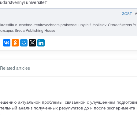
udarstvennyi universitet"
GOST
v krossfita v uchebno-trenirovochnom protsesse iunykh futbolistov.
Current trends in 
боксары: Sreda Publishing House.
Related articles
решению актуальной проблемы, связанной с улучшением подготовк
тельный анализ полученных результатов до и после эксперимента 
.