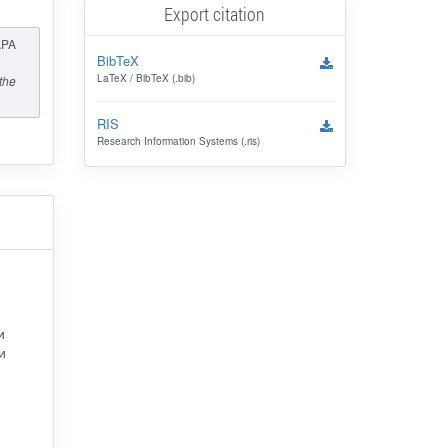
Export citation
APA
BibTeX
LaTeX / BibTeX (.bib)
the
RIS
Research Information Systems (.ris)
и
и