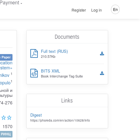
Payment
En
Register
Log in
Documents
Full text (RUS)
210.57Kb
 Paper
ucation
ystem»
BITS XML
1
hikov
Book Interchange Tag Suite
1
opulo
ьной и
льтуры
Links
74-276
Digest
https://phsreda.com/en/action/10628/info
1570
РИНЦ