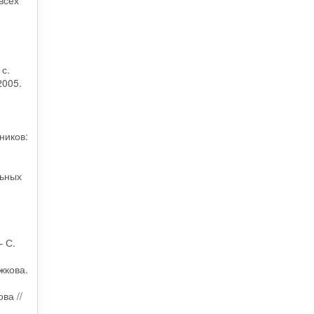
всех
с.
2005.
ников:
льных
– С.
жкова.
ва //