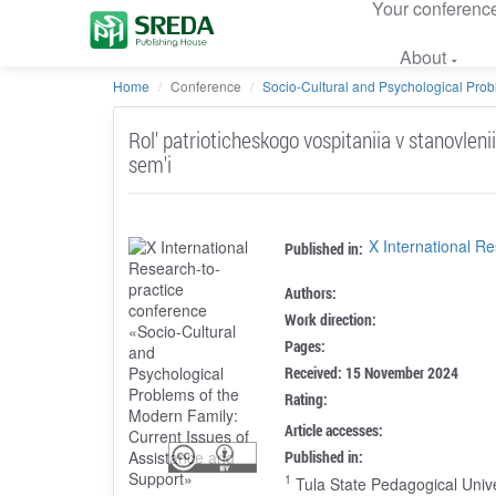
Your conferenc
About
Home
Conference
Socio-Cultural and Psychological Probl
Rol' patrioticheskogo vospitaniia v stanovleni
sem'i
X International R
Published in:
Authors:
Work direction:
Pages:
Received: 15 November 2024
Rating:
Article accesses:
Published in:
1
Tula State Pedagogical Unive