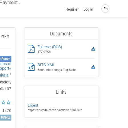
Payment
En
Register
Log in
Documents
iiakh
Full text (RUS)
177.07Kb
 Paper
lems of
BITS XML
upport»
Book Interchange Tag Suite
1
skaia
society
96-197
Links
Digest
1470
https://phsreda.com/en/action/10662/info
РИНЦ