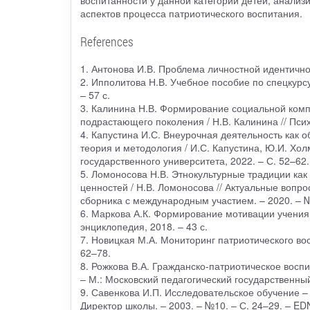
воспитанности у данной категории детей, анали
аспектов процесса патриотического воспитания.
References
1. Антонова И.В. Проблема личностной идентичнос
2. Ипполитова Н.В. Учебное пособие по спецкурсу
– 57 с.
3. Калинина Н.В. Формирование социальной комп
подрастающего поколения / Н.В. Калинина // Псих
4. Капустина И.С. Внеурочная деятельность как 
теория и методология / И.С. Капустина, Ю.И. Хол
государственного университета, 2022. – С. 52–62.
5. Ломоносова Н.В. Этнокультурные традиции ка
ценностей / Н.В. Ломоносова // Актуальные вопр
сборника с международным участием. – 2020. – 
6. Маркова А.К. Формирование мотивации учения 
энциклопедия, 2018. – 43 с.
7. Новицкая М.А. Мониторинг патриотического вос
62–78.
8. Рожкова В.А. Гражданско-патриотическое воспи
– М.: Московский педагогический государственны
9. Савенкова И.П. Исследовательское обучение –
Директор школы. – 2003. – №10. – С. 24–29. – E