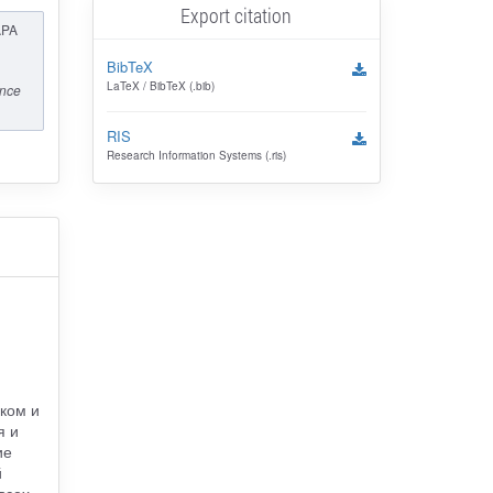
Export citation
APA
BibTeX
LaTeX / BibTeX (.bib)
ance
RIS
Research Information Systems (.ris)
ском и
я и
ие
й