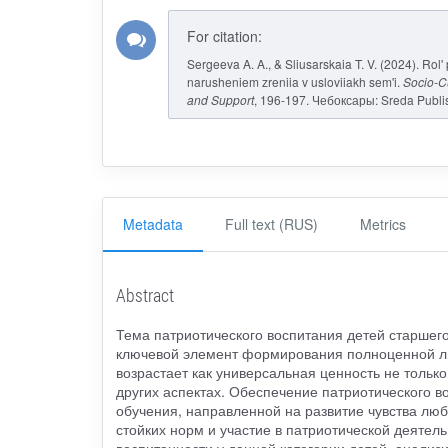
For citation:
Sergeeva A. A., & Sliusarskaia T. V. (2024). Rol'
narusheniem zreniia v usloviiakh sem'i.
Socio-Cu
and Support
, 196-197. Чебоксары: Sreda Publi
Metadata
Full text (RUS)
Metrics
Abstract
Тема патриотического воспитания детей старшег
ключевой элемент формирования полноценной ли
возрастает как универсальная ценность не только
других аспектах. Обеспечение патриотического 
обучения, направленной на развитие чувства лю
стойких норм и участие в патриотической деятел