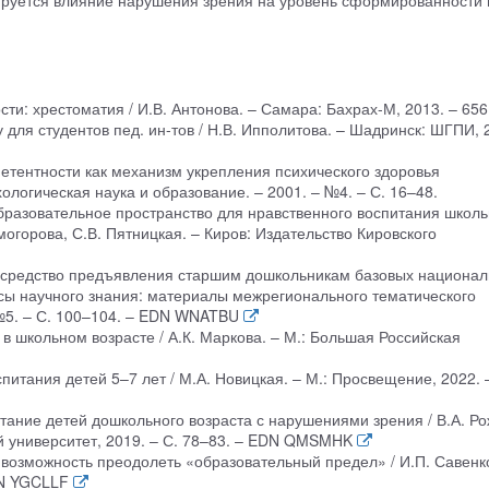
зируется влияние нарушения зрения на уровень сформированности 
ти: хрестоматия / И.В. Антонова. – Самара: Бахрах-М, 2013. – 656 
 для студентов пед. ин-тов / Н.В. Ипполитова. – Шадринск: ШГПИ, 
етентности как механизм укрепления психического здоровья
ологическая наука и образование. – 2001. – №4. – С. 16–48.
образовательное пространство для нравственного воспитания школь
могорова, С.В. Пятницкая. – Киров: Издательство Кировского
к средство предъявления старшим дошкольникам базовых национа
осы научного знания: материалы межрегионального тематического
№5. – С. 100–104. – EDN WNATBU
в школьном возрасте / А.К. Маркова. – М.: Большая Российская
питания детей 5–7 лет / М.А. Новицкая. – М.: Просвещение, 2022. 
тание детей дошкольного возраста с нарушениями зрения / В.А. Ро
й университет, 2019. – С. 78–83. – EDN QMSMHK
 возможность преодолеть «образовательный предел» / И.П. Савенко
DN YGCLLF