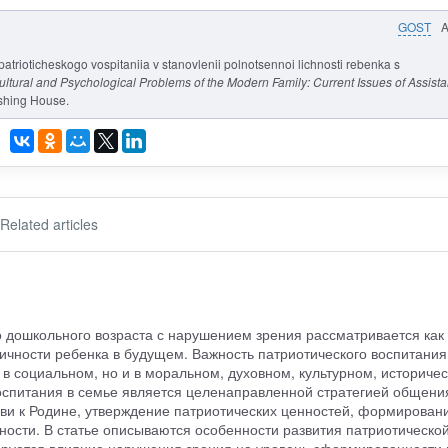
GOST
 patrioticheskogo vospitaniia v stanovlenii polnotsennoi lichnosti rebenka s
ltural and Psychological Problems of the Modern Family: Current Issues of Assist
shing House.
Related articles
о дошкольного возраста с нарушением зрения рассматривается как
чности ребенка в будущем. Важность патриотического воспитания
 в социальном, но и в моральном, духовном, культурном, историче
воспитания в семье является целенаправленной стратегией общени
бви к Родине, утверждение патриотических ценностей, формирован
ьности. В статье описываются особенности развития патриотическо