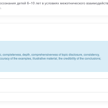
осознания детей 6–10 лет в условиях межэтнического взаимодейств
.
pic, completeness, depth, comprehensiveness of topic disclosure, consistency,
uracy of the examples, illustrative material, the credibility of the conclusions;