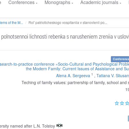
e
Conferences
Monographs
Academic journals
ems of the M...
Rol' patrioticheskogo vospitaniia v stanovlenii po...
i polnotsennoi lichnosti rebenka s narusheniem zreniia v uslov
Conference
esearch-to-practice conference «Socio-Cultural and Psychological Prob
the Modern Family: Current Issues of Assistance and S
1
Alena A. Sergeeva
,
Tatiana V. Sliusar
Teching of family values: partnership of family, school and 
1
rsity named after L.N. Tolstoy