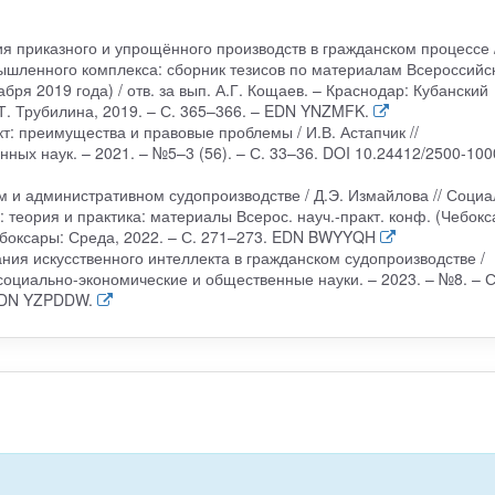
я приказного и упрощённого производств в гражданском процессе 
мышленного комплекса: сборник тезисов по материалам Всероссийс
ря 2019 года) / отв. за вып. А.Г. Кощаев. – Краснодар: Кубанский
Т. Трубилина, 2019. – С. 365–366. – EDN YNZMFK.
кт: преимущества и правовые проблемы / И.В. Астапчик //
ых наук. – 2021. – №5–3 (56). – С. 33–36. DOI 10.24412/2500-100
м и административном судопроизводстве / Д.Э. Измайлова // Социа
теория и практика: материалы Всерос. науч.-практ. конф. (Чебокс
 – Чебоксары: Среда, 2022. – С. 271–273. EDN BWYYQH
ния искусственного интеллекта в гражданском судопроизводстве /
 социально-экономические и общественные науки. – 2023. – №8. – С
 EDN YZPDDW.