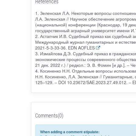
References
1. Зеленская Л.А. Некоторые вопросы соотношени
Л.А. Зеленская // Научное обеспечение агропро
(национальной) конференции (Краснодар, 19 декаб
государственный аграрный университет имени И.
2. Астапчик И.В. Судебный приказ как судебный а
Международный журнал гуманитарных и естественн
2021-5-3-33-36. EDN AOFLES
3. Измайлова Д.Э. Судебный приказ в гражданско
экономические процессы современного общества: 
21 дек. 2022 г.) / редкол.: Э. В. Фомин [и др.].
4. Косиненко Н.Н. Отдельные вопросы использова
Н.Н. Косиненко, Л.А. Зеленская // Гуманитарные,
125–129. – DOI 10.23672/SAE.2023.27.49.012. –
Comments(0)
When adding a comment stipulate: