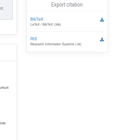
Export citation
nt
,
BibTeX
LaTeX / BibTeX (.bib)
RIS
Research Information Systems (.ris)
ьных
том