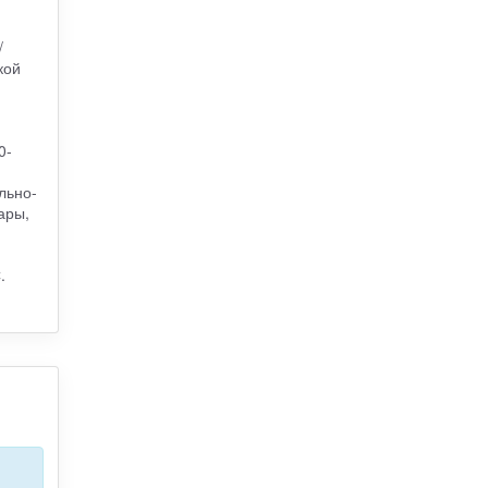
/
кой
0-
льно-
ары,
.