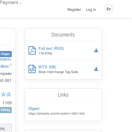
Payment
En
Register
Log in
Documents
Full text (RUS)
176.47Kb
 Paper
ement»
1
hikov
BITS XML
Book Interchange Tag Suite
 право
60-261
Links
1105
Digest
РИНЦ
https://phsreda.com/en/action/10651/info
APA