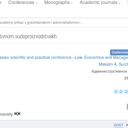
e
Conferences
Monographs
Academic journals
Sudebnyi prikaz v grazhdanskom i administrativnom...
ativnom sudoproizvodstvakh
Conference
ussian scientific and practical conference «Law, Economics and Manag
Maksim A. Surz
Административное
2
versity
GOST