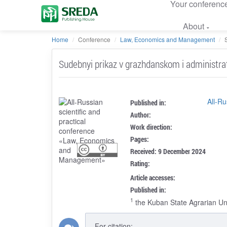
Your conferenc
About
Home
Conference
Law, Economics and Management
Sudebnyi prikaz v grazhdanskom i administr
All-R
Published in:
Author:
Work direction:
Pages:
Received: 9 December 2024
Rating:
Article accesses:
Published in:
1
the Kuban State Agrarian Uni
For citation: