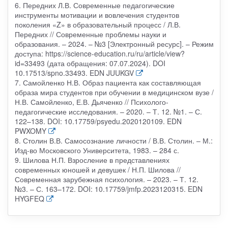
6. Передних Л.В. Современные педагогические
инструменты мотивации и вовлечения студентов
поколения «Z» в образовательный процесс / Л.В.
Передних // Современные проблемы науки и
образования. – 2024. – №3 [Электронный ресурс]. – Режим
доступа: https://science-education.ru/ru/article/view?
id=33493 (дата обращения: 07.07.2024). DOI
10.17513/spno.33493. EDN JUUKGV
7. Самойленко Н.В. Образ пациента как составляющая
образа мира студентов при обучении в медицинском вузе /
Н.В. Самойленко, Е.В. Дьяченко // Психолого-
педагогические исследования. – 2020. – Т. 12. №1. – С.
122–138. DOI: 10.17759/psyedu.2020120109. EDN
PWXOMY
8. Столин В.В. Самосознание личности / В.В. Столин. – М.:
Изд-во Московского Университета, 1983. – 284 с.
9. Шилова Н.П. Взросление в представлениях
современных юношей и девушек / Н.П. Шилова //
Современная зарубежная психология. – 2023. – Т. 12.
№3. – С. 163–172. DOI: 10.17759/jmfp.2023120315. EDN
HYGFEQ