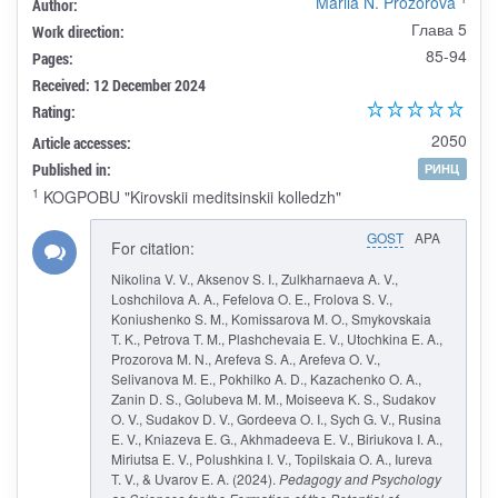
Mariia N. Prozorova
Author:
Глава 5
Work direction:
85-94
Pages:
Received: 12 December 2024
Rating:
2050
Article accesses:
Published in:
РИНЦ
1
KOGPOBU "Kirovskii meditsinskii kolledzh"
GOST
APA
For citation:
Nikolina V. V., Aksenov S. I., Zulkharnaeva A. V.,
Loshchilova A. A., Fefelova O. E., Frolova S. V.,
Koniushenko S. M., Komissarova M. O., Smykovskaia
T. K., Petrova T. M., Plashchevaia E. V., Utochkina E. A.,
Prozorova M. N., Arefeva S. A., Arefeva O. V.,
Selivanova M. E., Pokhilko A. D., Kazachenko O. A.,
Zanin D. S., Golubeva M. M., Moiseeva K. S., Sudakov
O. V., Sudakov D. V., Gordeeva O. I., Sych G. V., Rusina
E. V., Kniazeva E. G., Akhmadeeva E. V., Biriukova I. A.,
Miriutsa E. V., Polushkina I. V., Topilskaia O. A., Iureva
T. V., & Uvarov E. A. (2024).
Pedagogy and Psychology