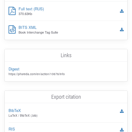
Full text (RUS)
370.63Kb
BITS XML
Book Interchange Tag Suite
Links
Digest
https://phsreda.com/en/action/10676/info
Export citation
BibTeX
LaTeX / BibTeX (.bib)
RIS