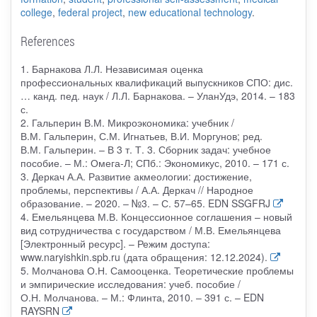
college
,
federal project
,
new educational technology
.
References
1. Барнакова Л.Л. Независимая оценка
профессиональных квалификаций выпускников СПО: дис.
… канд. пед. наук / Л.Л. Барнакова. – УланУдэ, 2014. – 183
с.
2. Гальперин В.М. Микроэкономика: учебник /
В.М. Гальперин, С.М. Игнатьев, В.И. Моргунов; ред.
В.М. Гальперин. – В 3 т. Т. 3. Сборник задач: учебное
пособие. – М.: Омега-Л; СПб.: Экономикус, 2010. – 171 с.
3. Деркач А.А. Развитие акмеологии: достижение,
проблемы, перспективы / А.А. Деркач // Народное
образование. – 2020. – №3. – С. 57–65. EDN SSGFRJ
4. Емельянцева М.В. Концессионное соглашения – новый
вид сотрудничества с государством / М.В. Емельянцева
[Электронный ресурс]. – Режим доступа:
www.naryishkin.spb.ru (дата обращения: 12.12.2024).
5. Молчанова О.Н. Самооценка. Теоретические проблемы
и эмпирические исследования: учеб. пособие /
О.Н. Молчанова. – М.: Флинта, 2010. – 391 с. – EDN
RAYSRN